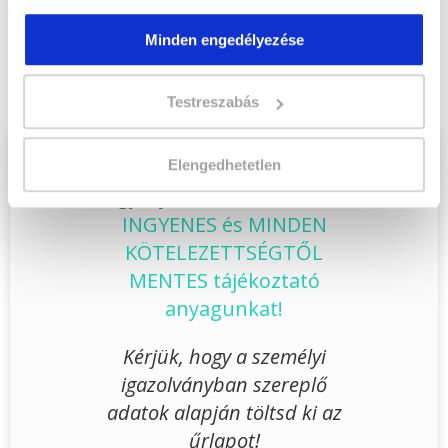
Végezd el
Vám-, jövedéki- és termékdíj
asszisztens szakképesítés tanfolyam -
Minden engedélyezése
Szeged
tanfolyamunkat és váltsd valóra az
álmaidat!
Testreszabás
Töltsd ki adatlapunkat,
Elengedhetetlen
hogy eljuttathassuk Hozzád
INGYENES és MINDEN
KÖTELEZETTSÉGTŐL
MENTES tájékoztató
anyagunkat!
Kérjük, hogy a személyi
igazolványban szereplő
adatok alapján töltsd ki az
űrlapot!