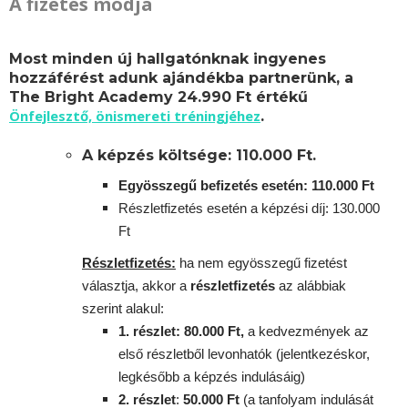
A fizetés módja
Most minden új hallgatónknak ingyenes
hozzáférést adunk ajándékba partnerünk, a
The Bright Academy 24.990 Ft értékű
Önfejlesztő, önismereti tréningjéhez
.
A képzés költsége: 110.000 Ft.
Egyösszegű befizetés esetén: 110.000 Ft
Részletfizetés esetén a képzési díj: 130.000
Ft
Részletfizetés:
ha nem egyösszegű fizetést
választja, akkor a
részletfizetés
az alábbiak
szerint alakul:
1. részlet: 80.000 Ft,
a kedvezmények az
első részletből levonhatók
(jelentkezéskor,
legkésőbb a képzés indulásáig)
2. részlet
:
5
0.000 Ft
(a tanfolyam indulását