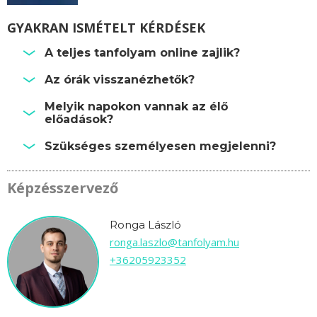
GYAKRAN ISMÉTELT KÉRDÉSEK
A teljes tanfolyam online zajlik?
Az órák visszanézhetők?
Melyik napokon vannak az élő
előadások?
Szükséges személyesen megjelenni?
Képzésszervező
Ronga László
ronga.laszlo@tanfolyam.hu
+36205923352