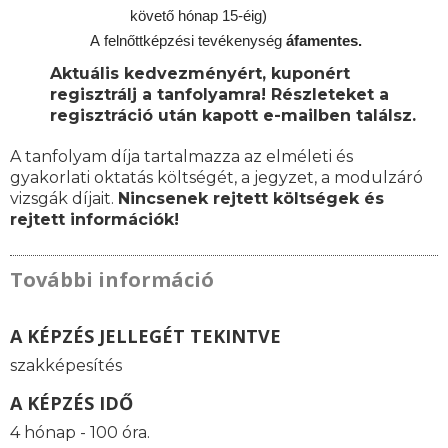
követő hónap 15-éig)
A
felnőttképzési
tevékenység
áfamentes.
Aktuális kedvezményért, kuponért
regisztrálj a tanfolyamra! Részleteket a
regisztráció után kapott e-mailben találsz.
A tanfolyam díja tartalmazza az elméleti és
gyakorlati oktatás költségét, a jegyzet, a modulzáró
vizsgák díjait.
Nincsenek rejtett költségek és
rejtett információk!
További információ
A KÉPZÉS JELLEGÉT TEKINTVE
szakképesítés
A KÉPZÉS IDŐ
4 hónap - 100 óra.