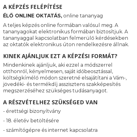
A KÉPZÉS FELÉPÍTÉSE
ÉLŐ ONLINE OKTATÁS,
online tananyag
A teljes képzés online formában valósul meg. A
tananyagokat elektronikus formában biztosítjuk. A
tananyaggal kapcsolatban felmerülő kérdésekben
az oktatók elektronikus úton rendelkezésre állnak.
KINEK AJÁNLJUK EZT A KÉPZÉSI FORMÁT?
Mindenkinek ajánljuk, aki ezzel a módszerrel
otthonról, kényelmesen, saját időbeosztással,
költségkímélő módon szeretné elsajátítani a Vám-,
jövedéki- és termékdíj asszisztens szakképesítés
megszerzéséhez szükséges tudásanyagot.
A RÉSZVÉTELHEZ SZÜKSÉGED VAN
- érettségi bizonyítvány
- 18. életév betöltésére
- számítógépre és internet kapcsolatra