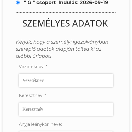
" G " csoport
Indulás: 2026-09-19
SZEMÉLYES ADATOK
Kérjük, hogy a személyi igazolványban
szereplő adatok alapján töltsd ki az
alábbi űrlapot!
Vezetéknév:
*
Keresztnév:
*
Anyja leánykori neve: