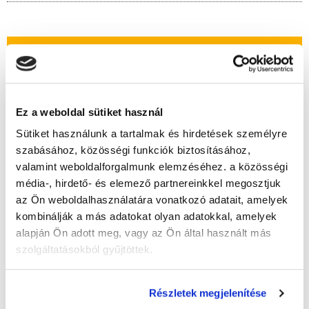
" G " csoport
44 nap az indulásig!
Időtartam:
4 hónap
Ez a weboldal sütiket használ
Indulás időpontja:
2026-09-19
Sütiket használunk a tartalmak és hirdetések személyre
Képzés ára:
110 000 Ft
szabásához, közösségi funkciók biztosításához,
egyösszegű befizetés esetén!
valamint weboldalforgalmunk elemzéséhez. a közösségi
média-, hirdető- és elemező partnereinkkel megosztjuk
az Ön weboldalhasználatára vonatkozó adatait, amelyek
kombinálják a más adatokat olyan adatokkal, amelyek
Lehet még jelentkezni?
Igen
alapján Ön adott meg, vagy az Ön által használt más
Jelentkezem!
szolgáltatásokból gyűjtöttek.
Részletek megjelenítése