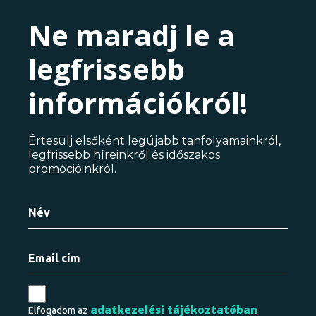
Ne maradj le a
legfrissebb
információkról!
Értesülj elsőként legújabb tanfolyamainkról,
legfrissebb híreinkről és időszakos
promócióinkról.
adatkezelési tájékoztatóban
Elfogadom az