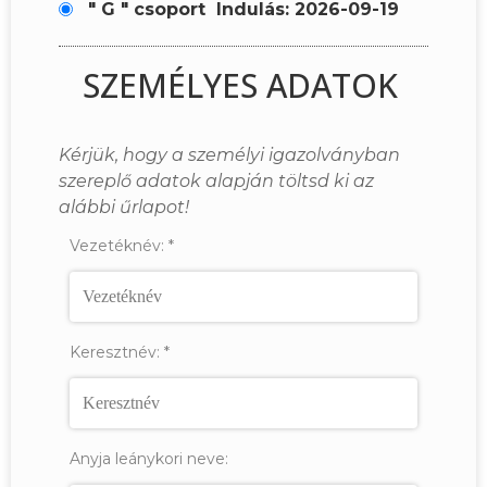
" G " csoport
Indulás: 2026-09-19
SZEMÉLYES ADATOK
Kérjük, hogy a személyi igazolványban
szereplő adatok alapján töltsd ki az
alábbi űrlapot!
Vezetéknév:
*
Keresztnév:
*
Anyja leánykori neve: