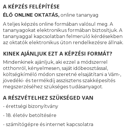
A KÉPZÉS FELÉPÍTÉSE
ÉLŐ ONLINE OKTATÁS,
online tananyag
A teljes képzés online formában valósul meg. A
tananyagokat elektronikus formában biztosítjuk. A
tananyaggal kapcsolatban felmerülő kérdésekben
az oktatók elektronikus úton rendelkezésre állnak.
KINEK AJÁNLJUK EZT A KÉPZÉSI FORMÁT?
Mindenkinek ajánljuk, aki ezzel a módszerrel
otthonról, kényelmesen, saját időbeosztással,
költségkímélő módon szeretné elsajátítani a Vám-,
jövedéki- és termékdíj asszisztens szakképesítés
megszerzéséhez szükséges tudásanyagot.
A RÉSZVÉTELHEZ SZÜKSÉGED VAN
- érettségi bizonyítvány
- 18. életév betöltésére
- számítógépre és internet kapcsolatra