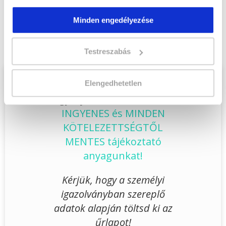
Végezd el
Vám-, jövedéki- és termékdíj
asszisztens szakképesítés tanfolyam -
Minden engedélyezése
Békéscsaba
tanfolyamunkat és váltsd valóra
az álmaidat!
Testreszabás
Töltsd ki adatlapunkat,
Elengedhetetlen
hogy eljuttathassuk Hozzád
INGYENES és MINDEN
KÖTELEZETTSÉGTŐL
MENTES tájékoztató
anyagunkat!
Kérjük, hogy a személyi
igazolványban szereplő
adatok alapján töltsd ki az
űrlapot!