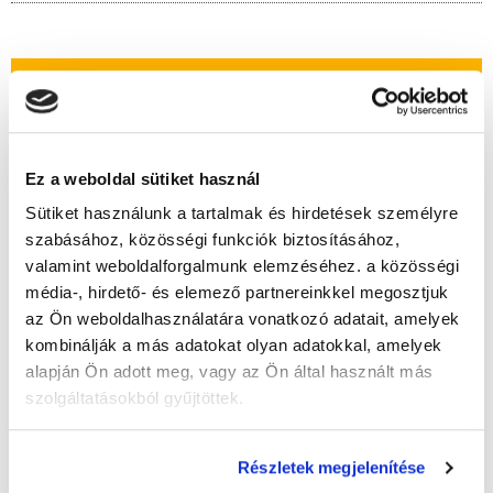
" G " csoport
42 nap az indulásig!
Időtartam:
4 hónap
Ez a weboldal sütiket használ
Indulás időpontja:
2026-09-19
Sütiket használunk a tartalmak és hirdetések személyre
Képzés ára:
110 000 Ft
szabásához, közösségi funkciók biztosításához,
egyösszegű befizetés esetén!
valamint weboldalforgalmunk elemzéséhez. a közösségi
média-, hirdető- és elemező partnereinkkel megosztjuk
az Ön weboldalhasználatára vonatkozó adatait, amelyek
kombinálják a más adatokat olyan adatokkal, amelyek
Lehet még jelentkezni?
Igen
alapján Ön adott meg, vagy az Ön által használt más
Jelentkezem!
szolgáltatásokból gyűjtöttek.
Részletek megjelenítése