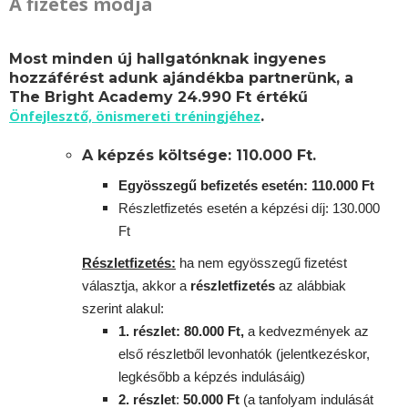
A fizetés módja
Most minden új hallgatónknak ingyenes
hozzáférést adunk ajándékba partnerünk, a
The Bright Academy 24.990 Ft értékű
Önfejlesztő, önismereti tréningjéhez
.
A képzés költsége: 110.000 Ft.
Egyösszegű befizetés esetén: 110.000 Ft
Részletfizetés esetén a képzési díj: 130.000
Ft
Részletfizetés:
ha nem egyösszegű fizetést
választja, akkor a
részletfizetés
az alábbiak
szerint alakul:
1. részlet: 80.000 Ft,
a kedvezmények az
első részletből levonhatók
(jelentkezéskor,
legkésőbb a képzés indulásáig)
2. részlet
:
5
0.000 Ft
(a tanfolyam indulását