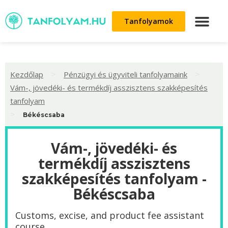
Tanfolyamok
>
>
Kezdőlap
Pénzügyi és ügyviteli tanfolyamaink
Vám-, jövedéki- és termékdíj asszisztens szakképesítés
tanfolyam
>
Békéscsaba
Vám-, jövedéki- és
termékdíj asszisztens
szakképesítés tanfolyam -
Békéscsaba
Customs, excise, and product fee assistant
course