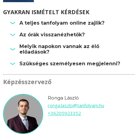
GYAKRAN ISMÉTELT KÉRDÉSEK
A teljes tanfolyam online zajlik?
Az órák visszanézhetők?
Melyik napokon vannak az élő
előadások?
Szükséges személyesen megjelenni?
Képzésszervező
Ronga László
ronga.laszlo@tanfolyam.hu
+36205923352