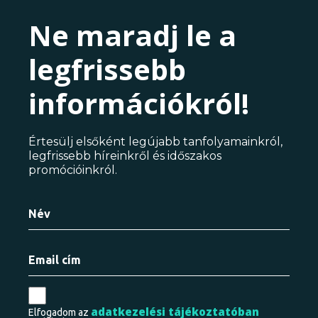
Ne maradj le a
legfrissebb
információkról!
Értesülj elsőként legújabb tanfolyamainkról,
legfrissebb híreinkről és időszakos
promócióinkról.
adatkezelési tájékoztatóban
Elfogadom az