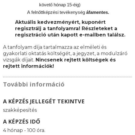
követő hónap 15-éig)
A
felnőttképzési
tevékenység
áfamentes.
Aktuális kedvezményért, kuponért
regisztrálj a tanfolyamra! Részleteket a
regisztráció után kapott e-mailben találsz.
A tanfolyam díja tartalmazza az elméleti és
gyakorlati oktatás költségét, a jegyzet, a modulzáró
vizsgák díjait.
Nincsenek rejtett költségek és
rejtett információk!
További információ
A KÉPZÉS JELLEGÉT TEKINTVE
szakképesítés
A KÉPZÉS IDŐ
4 hónap - 100 óra.