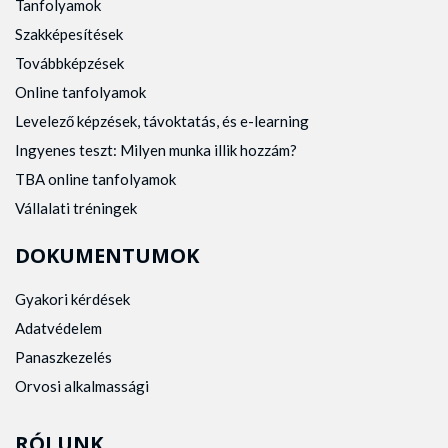
Tanfolyamok
Szakképesítések
Továbbképzések
Online tanfolyamok
Levelező képzések, távoktatás, és e-learning
Ingyenes teszt: Milyen munka illik hozzám?
TBA online tanfolyamok
Vállalati tréningek
DOKUMENTUMOK
Gyakori kérdések
Adatvédelem
Panaszkezelés
Orvosi alkalmassági
RÓLUNK