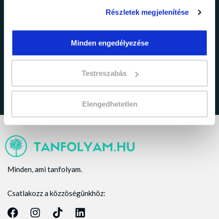
Részletek megjelenítése
adatkezelési tájékoztatóban
Minden engedélyezése
Elfogadom az
foglaltakat.
Testreszabás
Elengedhetetlen
Minden, ami tanfolyam.
Csatlakozz a közzöségünkhöz: