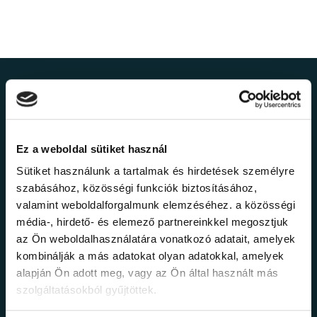
Ne maradj le a
legfrissebb
Ez a weboldal sütiket használ
információkról!
Sütiket használunk a tartalmak és hirdetések személyre
szabásához, közösségi funkciók biztosításához,
valamint weboldalforgalmunk elemzéséhez. a közösségi
Értesülj elsőként legújabb tanfolyamainkról,
média-, hirdető- és elemező partnereinkkel megosztjuk
legfrissebb híreinkről és időszakos
promócióinkról.
az Ön weboldalhasználatára vonatkozó adatait, amelyek
kombinálják a más adatokat olyan adatokkal, amelyek
alapján Ön adott meg, vagy az Ön által használt más
szolgáltatásokból gyűjtöttek.