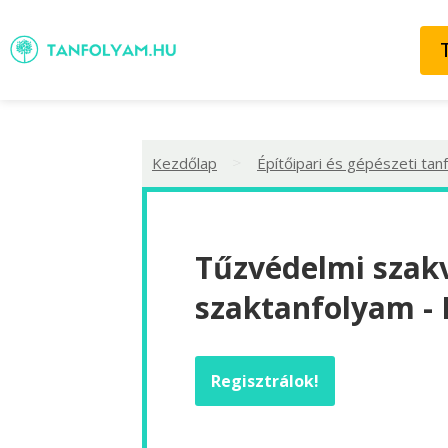
>
Kezdőlap
Építőipari és gépészeti tan
Tűzvédelmi szakv
szaktanfolyam - 
Regisztrálok!