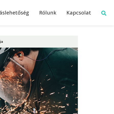
láslehetőség
Rólunk
Kapcsolat
ja