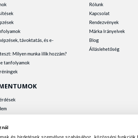
mok
Rólunk
sítések
Kapcsolat
pzések
Rendezvények
anfolyamok
Márka Irányelvek
képzések, távoktatás, és e-
Blog
Álláslehetőség
teszt: Milyen munka illik hozzám?
ne tanfolyamok
tréningek
MENTUMOK
kérdések
lem
zelés
kalmassági
znál
almak és hirdetések személyre szabásához, közösségi funkciók 