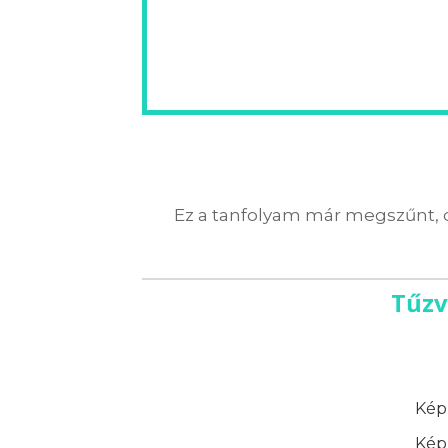
Ez a tanfolyam már megszűnt, 
Tűzv
Képz
Képz