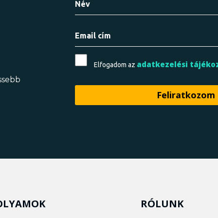
adatkezelési tájéko
Elfogadom az
issebb
OLYAMOK
RÓLUNK