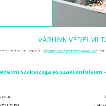
VÁRUNK VÉDELMI 
de szeretettel várunk
további Védelmi tanfolyamainkon
! Ka
édelmi szakvizsga és szaktanfolyam -
és ára:
és típusa:
Hatósá