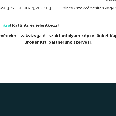
séges iskolai végzettség:
nincs / szakképesítés vagy 
inkra
! Kattints és jelentkezz!
védelmi szakvizsga és szaktanfolyam képzésünket K
Bróker Kft. partnerünk szervezi.