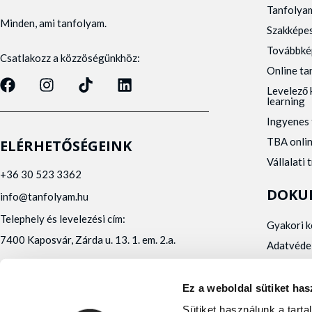
Tanfolya
Minden, ami tanfolyam.
Szakképe
Továbbké
Csatlakozz a közzöségünkhöz:
Online t
Levelező 
learning
Ingyenes 
TBA onli
ELÉRHETŐSÉGEINK
Vállalati 
+36 30 523 3362
DOKU
info@tanfolyam.hu
Telephely és levelezési cím:
Gyakori 
7400 Kaposvár, Zárda u. 13. 1. em. 2.a.
Adatvéde
Panaszke
Orvosi al
Ez a weboldal sütiket has
Alfa Kapos Kft.
Sütiket használunk a tart