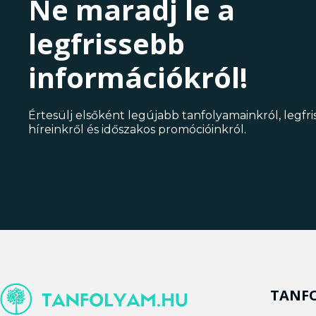
Ne maradj le a
legfrissebb
információkról!
Értesülj elsőként legújabb tanfolyamainkról, legfr
híreinkről és időszakos promócióinkról.
TANF