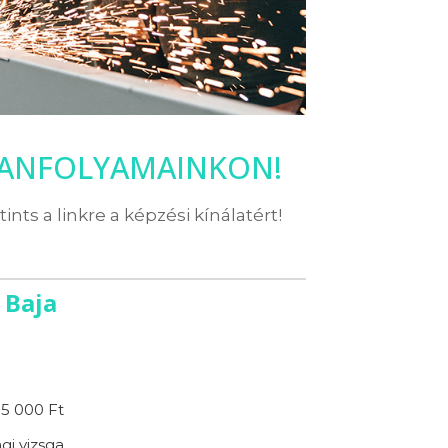
TANFOLYAMAINKON!
ttints a linkre a képzési kínálatért!
 Baja
15 000 Ft
gi vizsga