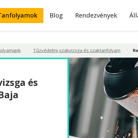
Tanfolyamok
Blog
Rendezvények
Ál
>
>
folyamaink
Tűzvédelmi szakvizsga és szaktanfolyam
Ba
izsga és
Baja