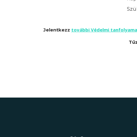
Szük
további Védelmi tanfolyama
Jelentkezz
Tűz