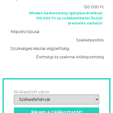
150 000 Ft
Minden kedvezmény igénybevételével
130.000 Ft-ra csökkenthető! Ősztől
áremelés várható!
Képzés típusa:
Szakképesítés
Szükséges iskolai végzettség:
Érettségi és szakmai előképzettség
Kiválasztott város:
Kérem a tájékoztatót!