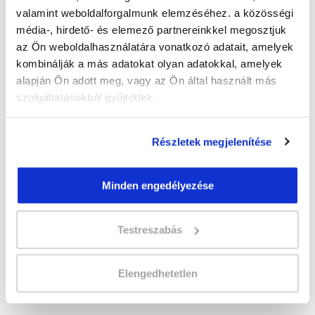
Időtartam:
3-4 hónap
valamint weboldalforgalmunk elemzéséhez. a közösségi
Indulás időpontja:
2026-10-30
média-, hirdető- és elemező partnereinkkel megosztjuk
Képzés ára:
150 000 Ft
az Ön weboldalhasználatára vonatkozó adatait, amelyek
Minden kedvezmény igénybevételével
kombinálják a más adatokat olyan adatokkal, amelyek
130.000 Ft-ra csökkenthető! Ősztől áremelés
várható!
alapján Ön adott meg, vagy az Ön által használt más
szolgáltatásokból gyűjtöttek.
Vizsgadíj:
57 300 Ft
A vizsga díját a Katasztrófavédelmi
Vizsgaközpont határozza meg.
Részletek megjelenítése
A csoport a meghirdetett időpontban
Minden engedélyezése
biztosan indul!
Lehet még jelentkezni?
Igen
Testreszabás
Jelentkezem!
Elengedhetetlen