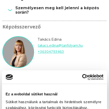
Személyesen meg kell jelenni a képzés
során?
Képzésszervező
Takács Edina
takacs.edina@tanfolyam.hu
+36304793463
" M " csoport
Ez a weboldal sütiket használ
82 nap az indulásig!
Sütiket használunk a tartalmak és hirdetések személyre
szabásához, közösségi funkciók biztosításához,