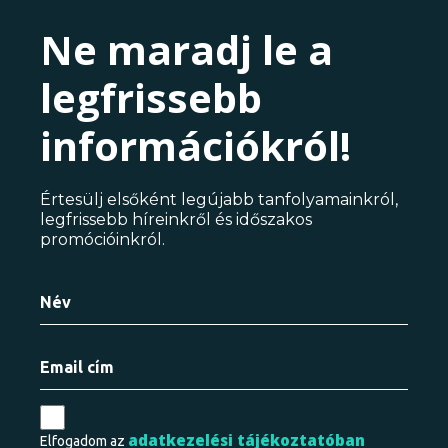
Ne maradj le a
legfrissebb
információkról!
Értesülj elsőként legújabb tanfolyamainkról,
legfrissebb híreinkről és időszakos
promócióinkról.
adatkezelési tájékoztatóban
Elfogadom az