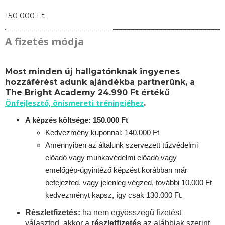
150 000 Ft
A fizetés módja
Most minden új hallgatónknak ingyenes
hozzáférést adunk ajándékba partnerünk, a
The Bright Academy 24.990 Ft értékű
Önfejlesztő, önismereti tréningjéhez
.
A képzés költsége: 150.000 Ft
Kedvezmény kuponnal: 140.000 Ft
Amennyiben az általunk szervezett tűzvédelmi
előadó vagy munkavédelmi előadó vagy
emelőgép-ügyintéző képzést korábban már
befejezted, vagy jelenleg végzed, további 10.000 Ft
kedvezményt kapsz, így csak 130.000 Ft.
Részletfizetés:
ha nem egyösszegű fizetést
választod, akkor a
részletfizetés
az alábbiak szerint