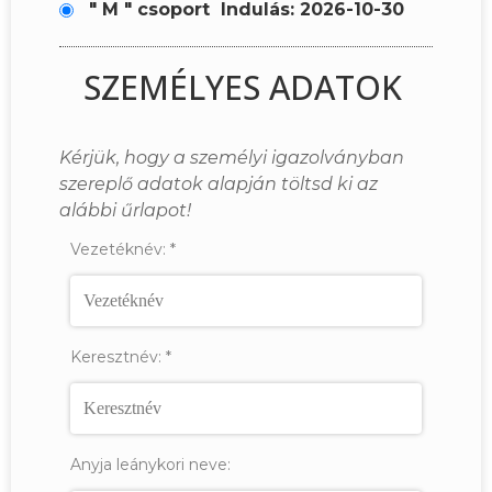
" M " csoport
Indulás: 2026-10-30
SZEMÉLYES ADATOK
Kérjük, hogy a személyi igazolványban
szereplő adatok alapján töltsd ki az
alábbi űrlapot!
Vezetéknév:
*
Keresztnév:
*
Anyja leánykori neve: