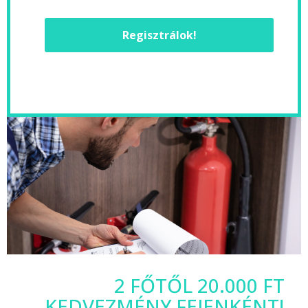
Regisztrálok!
2 FŐTŐL 20.000 FT
KEDVEZMÉNY FEJENKÉNT!