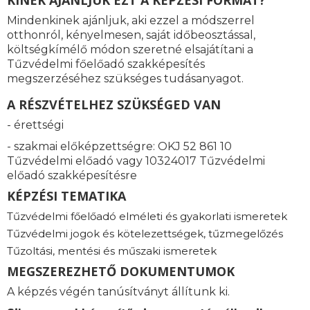
KINEK AJÁNLJUK EZT A KÉPZÉSI FORMÁT?
Mindenkinek ajánljuk, aki ezzel a módszerrel
otthonról, kényelmesen, saját időbeosztással,
költségkímélő módon szeretné elsajátítani a
Tűzvédelmi főelőadó szakképesítés
megszerzéséhez szükséges tudásanyagot.
A RÉSZVÉTELHEZ SZÜKSÉGED VAN
- érettségi
- szakmai előképzettségre: OKJ 52 861 10
Tűzvédelmi előadó vagy 10324017 Tűzvédelmi
előadó szakképesítésre
KÉPZÉSI TEMATIKA
Tűzvédelmi főelőadó elméleti és gyakorlati ismeretek
Tűzvédelmi jogok és kötelezettségek, tűzmegelőzés
Tűzoltási, mentési és műszaki ismeretek
MEGSZEREZHETŐ DOKUMENTUMOK
A képzés végén tanúsítványt állítunk ki.