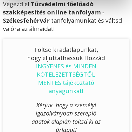
Végezd el
Tűzvédelmi főelőadó
szakképesítés online tanfolyam -
Székesfehérvár
tanfolyamunkat és váltsd
valóra az álmaidat!
Töltsd ki adatlapunkat,
hogy eljuttathassuk Hozzád
INGYENES és MINDEN
KÖTELEZETTSÉGTŐL
MENTES tájékoztató
anyagunkat!
Kérjük, hogy a személyi
igazolványban szereplő
adatok alapján töltsd ki az
űrlapot!