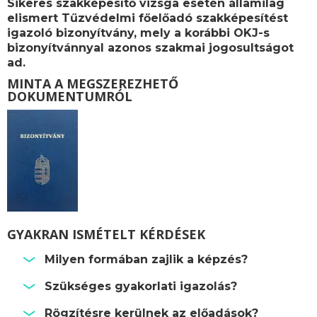
Sikeres szakképesítő vizsga esetén államilag
elismert
Tűzvédelmi főelőadó szakképesítést
igazoló bizonyítvány, mely a korábbi OKJ-s
bizonyítvánnyal azonos szakmai jogosultságot
ad.
MINTA A MEGSZEREZHETŐ
DOKUMENTUMRÓL
GYAKRAN ISMÉTELT KÉRDÉSEK
Milyen formában zajlik a képzés?
Szükséges gyakorlati igazolás?
Rögzítésre kerülnek az előadások?