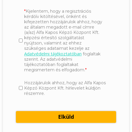
Kijelentem, hogy a regisztrációs
kérdőív kitöltésével, önként és
kifejezetten hozzájárulok ahhoz, hogy
az általam megadott e-mail címre
(a/az) Alfa Kapos Képző Központ Kft.
képzési értesítő szolgáltatást
nyújtson, valamint az ehhez
szükséges adataimat kezelje az
Adatvédelmi tájékoztatóban
foglaltak
szerint. Az adatvédelmi
tájékoztatóban foglaltakat
megismertem és elfogadom.
Hozzájárulok ahhoz, hogy az Alfa Kapos
Képző Központ Kft. hírlevelet küldjön
részemre.