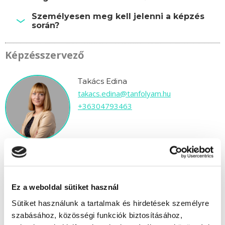
Személyesen meg kell jelenni a képzés
során?
Képzésszervező
Takács Edina
takacs.edina@tanfolyam.hu
+36304793463
Ez a weboldal sütiket használ
" M " csoport
Sütiket használunk a tartalmak és hirdetések személyre
83 nap az indulásig!
szabásához, közösségi funkciók biztosításához,