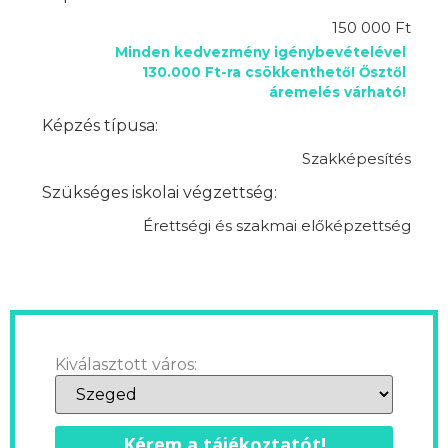
150 000 Ft
Minden kedvezmény igénybevételével
130.000 Ft-ra csökkenthető! Ősztől
áremelés várható!
Képzés típusa:
Szakképesítés
Szükséges iskolai végzettség:
Érettségi és szakmai előképzettség
Kiválasztott város:
Kérem a tájékoztatót!