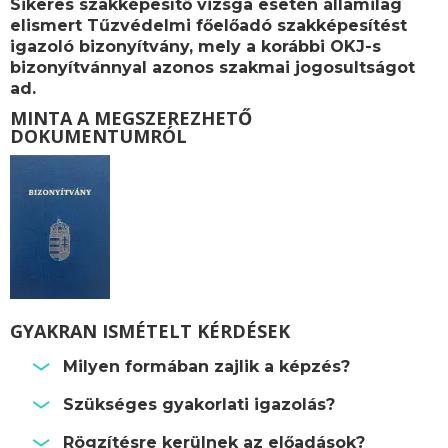
Sikeres szakképesítő vizsga esetén államilag
elismert
Tűzvédelmi főelőadó szakképesítést
igazoló bizonyítvány, mely a korábbi OKJ-s
bizonyítvánnyal azonos szakmai jogosultságot
ad.
MINTA A MEGSZEREZHETŐ
DOKUMENTUMRÓL
GYAKRAN ISMÉTELT KÉRDÉSEK
Milyen formában zajlik a képzés?
Szükséges gyakorlati igazolás?
Rögzítésre kerülnek az előadások?