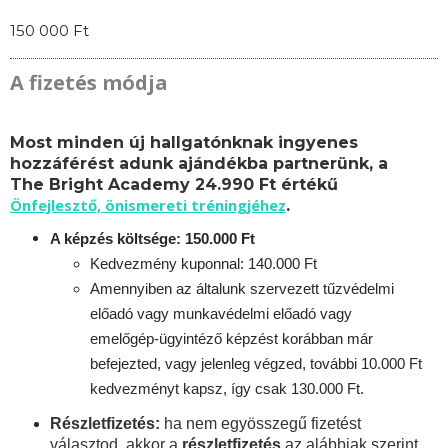
150 000 Ft
A fizetés módja
Most minden új hallgatónknak ingyenes
hozzáférést adunk ajándékba partnerünk, a
The Bright Academy 24.990 Ft értékű
Önfejlesztő, önismereti tréningjéhez
.
A képzés költsége: 150.000 Ft
Kedvezmény kuponnal: 140.000 Ft
Amennyiben az általunk szervezett tűzvédelmi
előadó vagy munkavédelmi előadó vagy
emelőgép-ügyintéző képzést korábban már
befejezted, vagy jelenleg végzed, további 10.000 Ft
kedvezményt kapsz, így csak 130.000 Ft.
Részletfizetés:
ha nem egyösszegű fizetést
választod, akkor a
részletfizetés
az alábbiak szerint