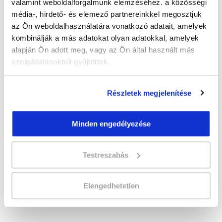
Időtartam:
3-4 hónap
valamint weboldalforgalmunk elemzéséhez. a közösségi
Indulás időpontja:
2026-10-30
média-, hirdető- és elemező partnereinkkel megosztjuk
Képzés ára:
150 000 Ft
az Ön weboldalhasználatára vonatkozó adatait, amelyek
kombinálják a más adatokat olyan adatokkal, amelyek
Minden kedvezmény igénybevételével
130.000 Ft-ra csökkenthető! Ősztől áremelés
alapján Ön adott meg, vagy az Ön által használt más
várható!
szolgáltatásokból gyűjtöttek.
Vizsgadíj:
57 300 Ft
A vizsga díját a Katasztrófavédelmi
Vizsgaközpont határozza meg.
Részletek megjelenítése
Minden engedélyezése
A csoport a meghirdetett időpontban
biztosan indul!
Testreszabás
Lehet még jelentkezni?
Igen
Jelentkezem!
Elengedhetetlen