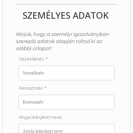
SZEMÉLYES ADATOK
Kérjük, hogy a személyi igazolványban
szereplő adatok alapján töltsd ki az
alábbi űrlapot!
Vezetéknév:
*
Keresztnév:
*
Anyja leánykori neve: