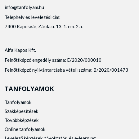
info@tanfolyam.hu
Telephely és levelezési cím:
7400 Kaposvár, Zárda u. 13. 1. em. 2.a.
Alfa Kapos Kft.
Felnőttképző engedély száma: E/2020/000010
Felnőttképző nyilvántartásba vételi száma: B/2020/001473
TANFOLYAMOK
Tanfolyamok
Szakképesítések
Továbbképzések
Online tanfolyamok
Levelező képzések, távoktatás, és e-learning