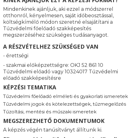
KINEK AJÁNLJUK EZT A KÉPZÉSI FORMÁT?
Mindenkinek ajánljuk, aki ezzel a módszerrel
otthonról, kényelmesen, saját időbeosztással,
költségkímélő módon szeretné elsajátítani a
Tűzvédelmi főelőadó szakképesítés
megszerzéséhez szükséges tudásanyagot.
A RÉSZVÉTELHEZ SZÜKSÉGED VAN
- érettségi
- szakmai előképzettségre: OKJ 52 861 10
Tűzvédelmi előadó vagy 10324017 Tűzvédelmi
előadó szakképesítésre
KÉPZÉSI TEMATIKA
Tűzvédelmi főelőadó elméleti és gyakorlati ismeretek
Tűzvédelmi jogok és kötelezettségek, tűzmegelőzés
Tűzoltási, mentési és műszaki ismeretek
MEGSZEREZHETŐ DOKUMENTUMOK
A képzés végén tanúsítványt állítunk ki.