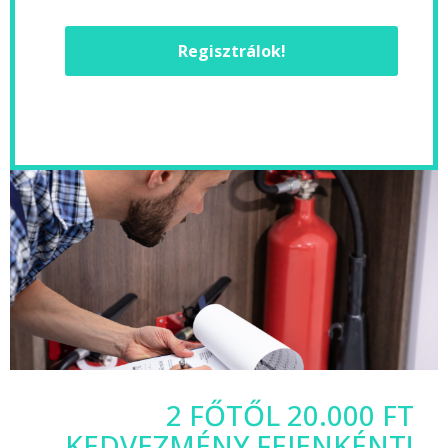
Regisztrálok!
2 FŐTŐL 20.000 FT
KEDVEZMÉNY FEJENKÉNT!