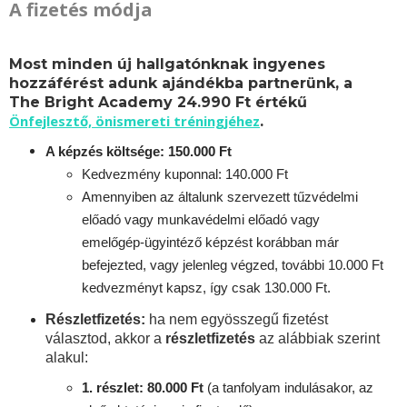
A fizetés módja
Most minden új hallgatónknak ingyenes
hozzáférést adunk ajándékba partnerünk, a
The Bright Academy 24.990 Ft értékű
Önfejlesztő, önismereti tréningjéhez
.
A képzés költsége: 150.000 Ft
Kedvezmény kuponnal: 140.000 Ft
Amennyiben az általunk szervezett tűzvédelmi
előadó vagy munkavédelmi előadó vagy
emelőgép-ügyintéző képzést korábban már
befejezted, vagy jelenleg végzed, további 10.000 Ft
kedvezményt kapsz, így csak 130.000 Ft.
Részletfizetés:
ha nem egyösszegű fizetést
választod, akkor a
részletfizetés
az alábbiak szerint
alakul:
1. részlet: 80.000 Ft
(a tanfolyam indulásakor, az