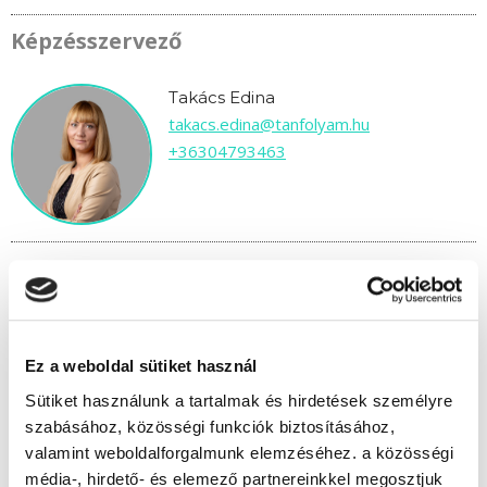
Képzésszervező
Takács Edina
takacs.edina@tanfolyam.hu
+36304793463
" M " csoport
Ez a weboldal sütiket használ
83 nap az indulásig!
Sütiket használunk a tartalmak és hirdetések személyre
Időtartam:
3-4 hónap
szabásához, közösségi funkciók biztosításához,
Indulás időpontja:
2026-10-30
valamint weboldalforgalmunk elemzéséhez. a közösségi
Képzés ára:
150 000 Ft
média-, hirdető- és elemező partnereinkkel megosztjuk