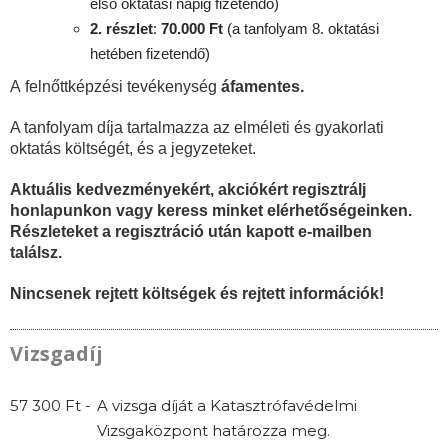
első oktatási napig fizetendő)
2. részlet
:
70
.000 Ft
(a tanfolyam 8. oktatási
hetében fizetendő)
A felnőttképzési tevékenység
áfamentes.
A tanfolyam díja tartalmazza az elméleti és gyakorlati
oktatás költségét, és a jegyzeteket.
Aktuális kedvezményekért, akciókért regisztrálj
honlapunkon vagy keress minket elérhetőségeinken.
Részleteket a regisztráció után kapott e-mailben
találsz.
Nincsenek rejtett költségek és rejtett információk!
Vizsgadíj
57 300 Ft -
A vizsga díját a Katasztrófavédelmi
Vizsgaközpont határozza meg.