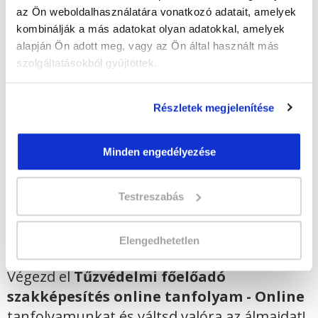
Minden kedvezmény igénybevételével
az Ön weboldalhasználatára vonatkozó adatait, amelyek
130.000 Ft-ra csökkenthető! Ősztől áremelés
kombinálják a más adatokat olyan adatokkal, amelyek
várható!
alapján Ön adott meg, vagy az Ön által használt más
Vizsgadíj:
57 300 Ft
szolgáltatásokból gyűjtöttek.
A vizsga díját a Katasztrófavédelmi
Vizsgaközpont határozza meg.
Részletek megjelenítése
A csoport a meghirdetett időpontban
biztosan indul!
Minden engedélyezése
Lehet még jelentkezni?
Igen
Testreszabás
Jelentkezem!
Elengedhetetlen
Végezd el
Tűzvédelmi főelőadó
szakképesítés online tanfolyam - Online
tanfolyamunkat és váltsd valóra az álmaidat!