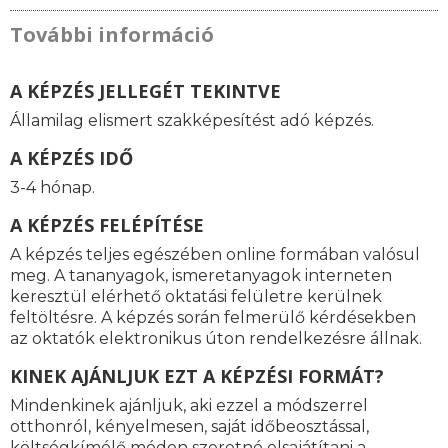
További információ
A KÉPZÉS JELLEGÉT TEKINTVE
Államilag elismert szakképesítést adó képzés.
A KÉPZÉS IDŐ
3-4 hónap.
A KÉPZÉS FELÉPÍTÉSE
A képzés teljes egészében online formában valósul
meg. A tananyagok, ismeretanyagok interneten
keresztül elérhető oktatási felületre kerülnek
feltöltésre. A képzés során felmerülő kérdésekben
az oktatók elektronikus úton rendelkezésre állnak.
KINEK AJÁNLJUK EZT A KÉPZÉSI FORMÁT?
Mindenkinek ajánljuk, aki ezzel a módszerrel
otthonról, kényelmesen, saját időbeosztással,
költségkímélő módon szeretné elsajátítani a