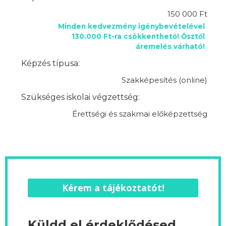
150 000 Ft
Minden kedvezmény igénybevételével
130.000 Ft-ra csökkenthető! Ősztől
áremelés várható!
Képzés típusa:
Szakképesítés (online)
Szükséges iskolai végzettség:
Érettségi és szakmai előképzettség
Kérem a tájékoztatót!
Küldd el érdeklődésed