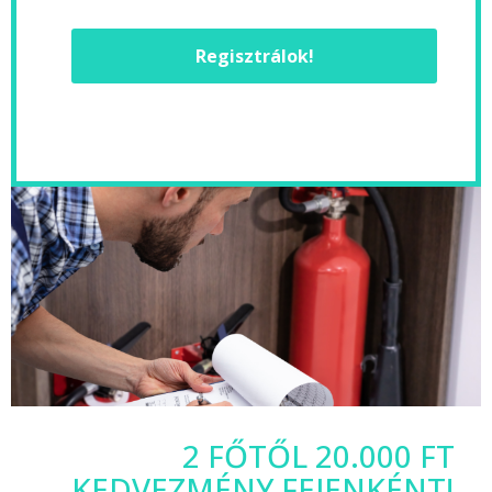
Regisztrálok!
2 FŐTŐL 20.000 FT
KEDVEZMÉNY FEJENKÉNT!