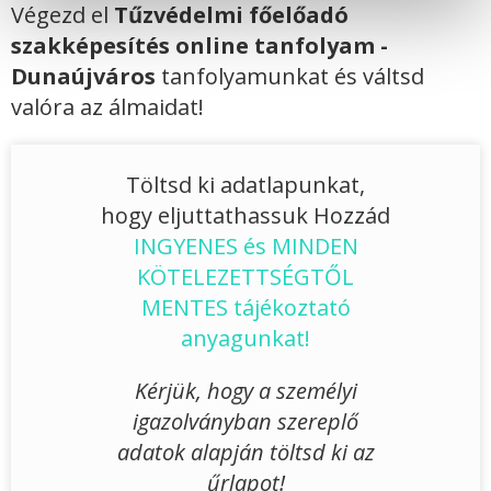
Végezd el
Tűzvédelmi főelőadó
szakképesítés online tanfolyam -
Dunaújváros
tanfolyamunkat és váltsd
valóra az álmaidat!
Töltsd ki adatlapunkat,
hogy eljuttathassuk Hozzád
INGYENES és MINDEN
KÖTELEZETTSÉGTŐL
MENTES tájékoztató
anyagunkat!
Kérjük, hogy a személyi
igazolványban szereplő
adatok alapján töltsd ki az
űrlapot!