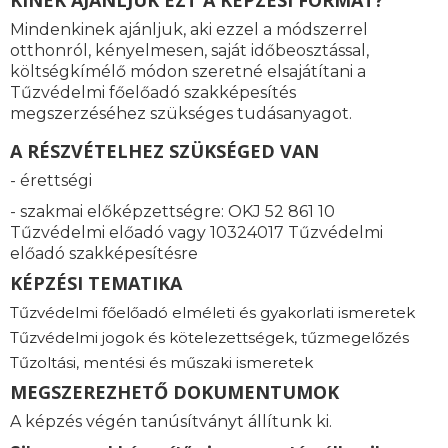
KINEK AJÁNLJUK EZT A KÉPZÉSI FORMÁT?
Mindenkinek ajánljuk, aki ezzel a módszerrel
otthonról, kényelmesen, saját időbeosztással,
költségkímélő módon szeretné elsajátítani a
Tűzvédelmi főelőadó szakképesítés
megszerzéséhez szükséges tudásanyagot.
A RÉSZVÉTELHEZ SZÜKSÉGED VAN
- érettségi
- szakmai előképzettségre: OKJ 52 861 10
Tűzvédelmi előadó vagy 10324017 Tűzvédelmi
előadó szakképesítésre
KÉPZÉSI TEMATIKA
Tűzvédelmi főelőadó elméleti és gyakorlati ismeretek
Tűzvédelmi jogok és kötelezettségek, tűzmegelőzés
Tűzoltási, mentési és műszaki ismeretek
MEGSZEREZHETŐ DOKUMENTUMOK
A képzés végén tanúsítványt állítunk ki.