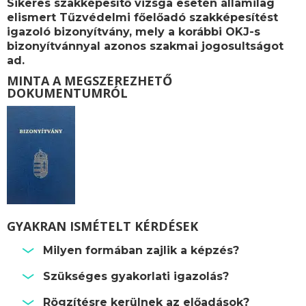
Sikeres szakképesítő vizsga esetén államilag
elismert
Tűzvédelmi főelőadó szakképesítést
igazoló bizonyítvány, mely a korábbi OKJ-s
bizonyítvánnyal azonos szakmai jogosultságot
ad.
MINTA A MEGSZEREZHETŐ
DOKUMENTUMRÓL
GYAKRAN ISMÉTELT KÉRDÉSEK
Milyen formában zajlik a képzés?
Szükséges gyakorlati igazolás?
Rögzítésre kerülnek az előadások?