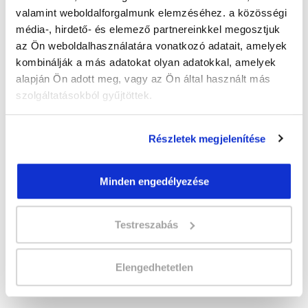
Időtartam:
3-4 hónap
valamint weboldalforgalmunk elemzéséhez. a közösségi
Indulás időpontja:
2026-10-30
média-, hirdető- és elemező partnereinkkel megosztjuk
Képzés ára:
150 000 Ft
az Ön weboldalhasználatára vonatkozó adatait, amelyek
Minden kedvezmény igénybevételével
kombinálják a más adatokat olyan adatokkal, amelyek
130.000 Ft-ra csökkenthető! Ősztől áremelés
várható!
alapján Ön adott meg, vagy az Ön által használt más
szolgáltatásokból gyűjtöttek.
Vizsgadíj:
57 300 Ft
A vizsga díját a Katasztrófavédelmi
Vizsgaközpont határozza meg.
Részletek megjelenítése
A csoport a meghirdetett időpontban
Minden engedélyezése
biztosan indul!
Lehet még jelentkezni?
Igen
Testreszabás
Jelentkezem!
Elengedhetetlen