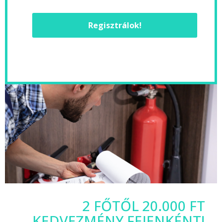
Regisztrálok!
2 FŐTŐL 20.000 FT
KEDVEZMÉNY FEJENKÉNT!