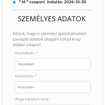
" M " csoport
Indulás: 2026-10-30
SZEMÉLYES ADATOK
Kérjük, hogy a személyi igazolványban
szereplő adatok alapján töltsd ki az
alábbi űrlapot!
Vezetéknév:
*
Keresztnév:
*
Anyja leánykori neve: