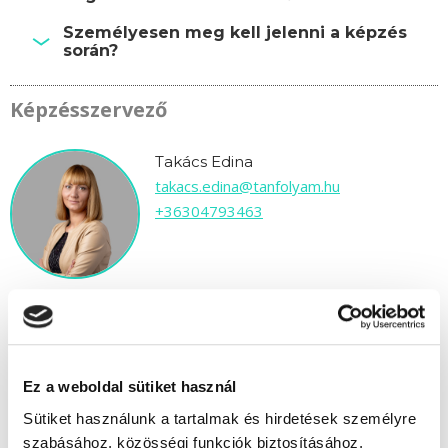
Személyesen meg kell jelenni a képzés
során?
Képzésszervező
Takács Edina
takacs.edina@tanfolyam.hu
+36304793463
" M " csoport
Ez a weboldal sütiket használ
82 nap az indulásig!
Sütiket használunk a tartalmak és hirdetések személyre
szabásához, közösségi funkciók biztosításához,