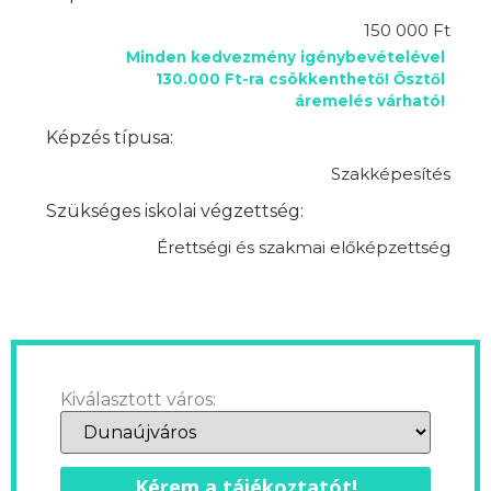
150 000 Ft
Minden kedvezmény igénybevételével
130.000 Ft-ra csökkenthető! Ősztől
áremelés várható!
Képzés típusa:
Szakképesítés
Szükséges iskolai végzettség:
Érettségi és szakmai előképzettség
Kiválasztott város:
Kérem a tájékoztatót!