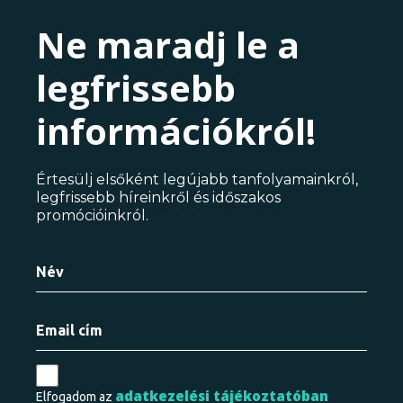
Ne maradj le a
legfrissebb
információkról!
Értesülj elsőként legújabb tanfolyamainkról,
legfrissebb híreinkről és időszakos
promócióinkról.
adatkezelési tájékoztatóban
Elfogadom az