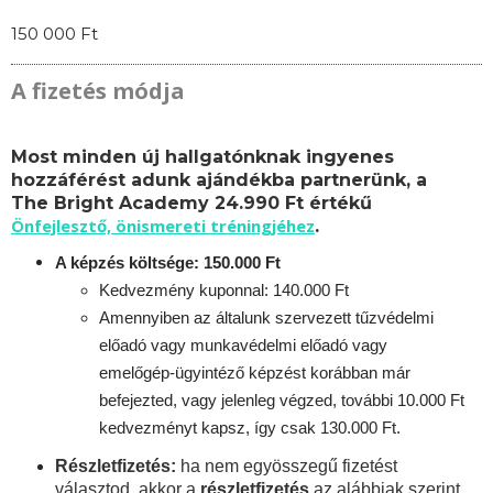
150 000 Ft
A fizetés módja
Most minden új hallgatónknak ingyenes
hozzáférést adunk ajándékba partnerünk, a
The Bright Academy 24.990 Ft értékű
Önfejlesztő, önismereti tréningjéhez
.
A képzés költsége: 150.000 Ft
Kedvezmény kuponnal: 140.000 Ft
Amennyiben az általunk szervezett tűzvédelmi
előadó vagy munkavédelmi előadó vagy
emelőgép-ügyintéző képzést korábban már
befejezted, vagy jelenleg végzed, további 10.000 Ft
kedvezményt kapsz, így csak 130.000 Ft.
Részletfizetés:
ha nem egyösszegű fizetést
választod, akkor a
részletfizetés
az alábbiak szerint