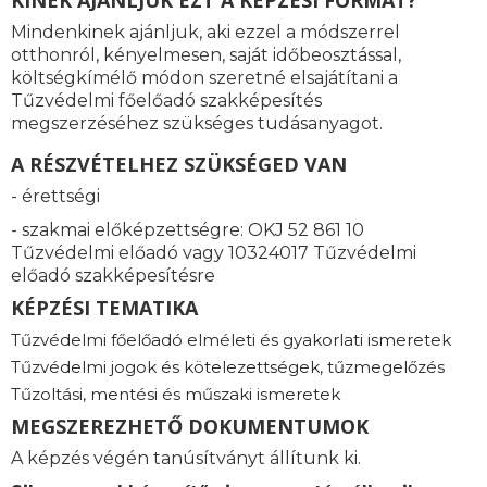
KINEK AJÁNLJUK EZT A KÉPZÉSI FORMÁT?
Mindenkinek ajánljuk, aki ezzel a módszerrel
otthonról, kényelmesen, saját időbeosztással,
költségkímélő módon szeretné elsajátítani a
Tűzvédelmi főelőadó szakképesítés
megszerzéséhez szükséges tudásanyagot.
A RÉSZVÉTELHEZ SZÜKSÉGED VAN
- érettségi
- szakmai előképzettségre: OKJ 52 861 10
Tűzvédelmi előadó vagy 10324017 Tűzvédelmi
előadó szakképesítésre
KÉPZÉSI TEMATIKA
Tűzvédelmi főelőadó elméleti és gyakorlati ismeretek
Tűzvédelmi jogok és kötelezettségek, tűzmegelőzés
Tűzoltási, mentési és műszaki ismeretek
MEGSZEREZHETŐ DOKUMENTUMOK
A képzés végén tanúsítványt állítunk ki.