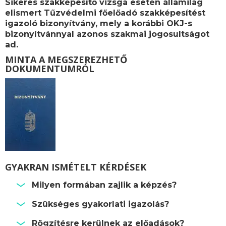
Sikeres szakképesítő vizsga esetén államilag
elismert
Tűzvédelmi főelőadó szakképesítést
igazoló bizonyítvány, mely a korábbi OKJ-s
bizonyítvánnyal azonos szakmai jogosultságot
ad.
MINTA A MEGSZEREZHETŐ
DOKUMENTUMRÓL
GYAKRAN ISMÉTELT KÉRDÉSEK
Milyen formában zajlik a képzés?
Szükséges gyakorlati igazolás?
Rögzítésre kerülnek az előadások?