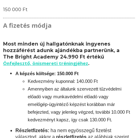
150 000 Ft
A fizetés módja
Most minden új hallgatónknak ingyenes
hozzáférést adunk ajándékba partnerünk, a
The Bright Academy 24.990 Ft értékű
Önfejlesztő, önismereti tréningjéhez
.
A képzés költsége: 150.000 Ft
Kedvezmény kuponnal: 140.000 Ft
Amennyiben az általunk szervezett tűzvédelmi
előadó vagy munkavédelmi előadó vagy
emelőgép-ügyintéző képzést korábban már
befejezted, vagy jelenleg végzed, további 10.000 Ft
kedvezményt kapsz, így csak 130.000 Ft.
Részletfizetés:
ha nem egyösszegű fizetést
választod, akkor a
részletfizetés
az alábbiak szerint