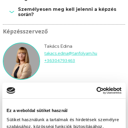
Személyesen meg kell jelenni a képzés
során?
Képzésszervező
Takács Edina
takacs.edina@tanfolyam.hu
+36304793463
" M " csoport
Ez a weboldal sütiket használ
84 nap az indulásig!
Sütiket használunk a tartalmak és hirdetések személyre
szabásához, közösségi funkciók biztosításához,