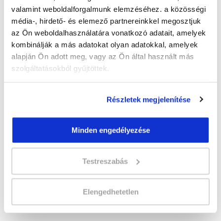
Időtartam:
3-4 hónap
valamint weboldalforgalmunk elemzéséhez. a közösségi
Indulás időpontja:
2026-10-30
média-, hirdető- és elemező partnereinkkel megosztjuk
Képzés ára:
150 000 Ft
az Ön weboldalhasználatára vonatkozó adatait, amelyek
Minden kedvezmény igénybevételével
kombinálják a más adatokat olyan adatokkal, amelyek
130.000 Ft-ra csökkenthető! Ősztől áremelés
várható!
alapján Ön adott meg, vagy az Ön által használt más
szolgáltatásokból gyűjtöttek.
Vizsgadíj:
57 300 Ft
A vizsga díját a Katasztrófavédelmi
Vizsgaközpont határozza meg.
Részletek megjelenítése
A csoport a meghirdetett időpontban
Minden engedélyezése
biztosan indul!
Lehet még jelentkezni?
Igen
Testreszabás
Jelentkezem!
Elengedhetetlen