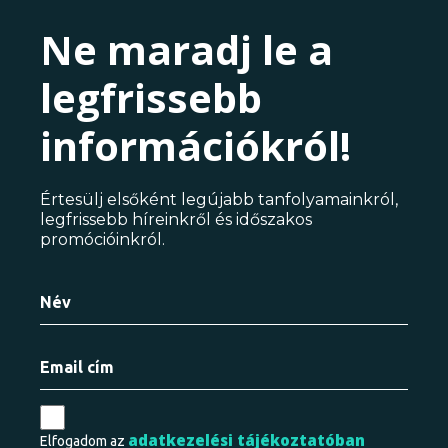
Ne maradj le a
legfrissebb
információkról!
Értesülj elsőként legújabb tanfolyamainkról,
legfrissebb híreinkről és időszakos
promócióinkról.
adatkezelési tájékoztatóban
Elfogadom az