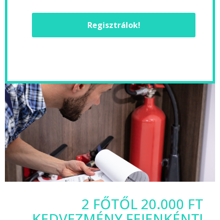
Regisztrálok!
2 FŐTŐL 20.000 FT
KEDVEZMÉNY FEJENKÉNT!