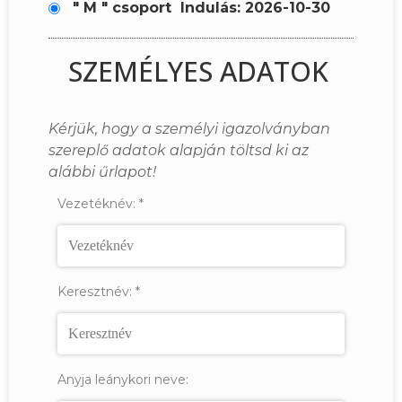
" M " csoport
Indulás: 2026-10-30
SZEMÉLYES ADATOK
Kérjük, hogy a személyi igazolványban
szereplő adatok alapján töltsd ki az
alábbi űrlapot!
Vezetéknév:
*
Keresztnév:
*
Anyja leánykori neve: