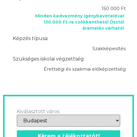
150 000 Ft
Minden kedvezmény igénybevételével
130.000 Ft-ra csökkenthető! Ősztől
áremelés várható!
Képzés típusa:
Szakképesítés
Szükséges iskolai végzettség:
Érettségi és szakmai előképzettség
Kiválasztott város:
Kérem a tájékoztatót!