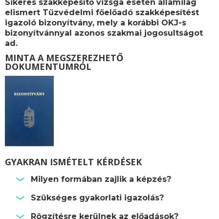
Sikeres szakképesítő vizsga esetén államilag
elismert
Tűzvédelmi főelőadó szakképesítést
igazoló bizonyítvány, mely a korábbi OKJ-s
bizonyítvánnyal azonos szakmai jogosultságot
ad.
MINTA A MEGSZEREZHETŐ
DOKUMENTUMRÓL
GYAKRAN ISMÉTELT KÉRDÉSEK
Milyen formában zajlik a képzés?
Szükséges gyakorlati igazolás?
Rögzítésre kerülnek az előadások?