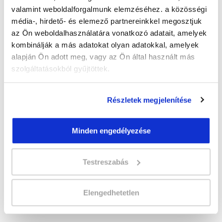
Időtartam:
3-4 hónap
valamint weboldalforgalmunk elemzéséhez. a közösségi
Indulás időpontja:
2026-10-30
média-, hirdető- és elemező partnereinkkel megosztjuk
Képzés ára:
150 000 Ft
az Ön weboldalhasználatára vonatkozó adatait, amelyek
Minden kedvezmény igénybevételével
kombinálják a más adatokat olyan adatokkal, amelyek
130.000 Ft-ra csökkenthető! Ősztől áremelés
várható!
alapján Ön adott meg, vagy az Ön által használt más
szolgáltatásokból gyűjtöttek.
Vizsgadíj:
57 300 Ft
A vizsga díját a Katasztrófavédelmi
Vizsgaközpont határozza meg.
Részletek megjelenítése
A csoport a meghirdetett időpontban
Minden engedélyezése
biztosan indul!
Lehet még jelentkezni?
Igen
Testreszabás
Jelentkezem!
Elengedhetetlen