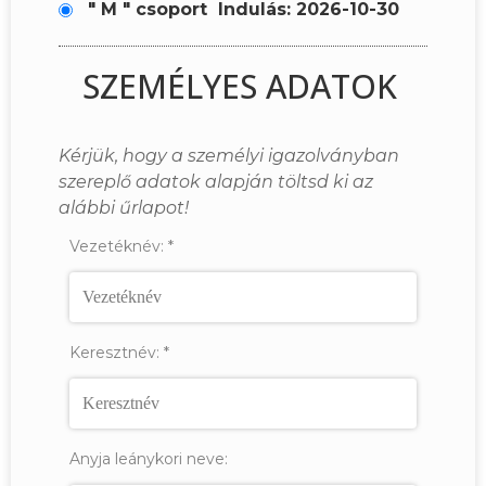
" M " csoport
Indulás: 2026-10-30
SZEMÉLYES ADATOK
Kérjük, hogy a személyi igazolványban
szereplő adatok alapján töltsd ki az
alábbi űrlapot!
Vezetéknév:
*
Keresztnév:
*
Anyja leánykori neve: