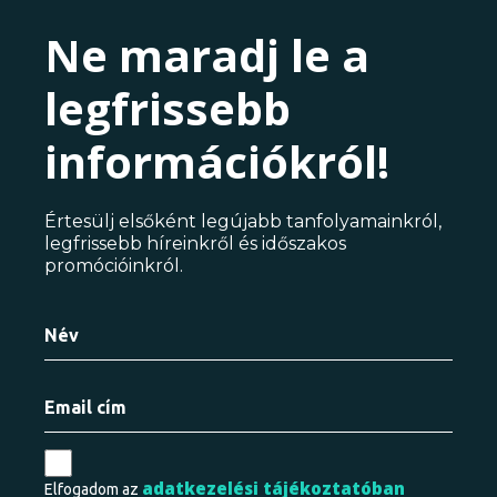
Ne maradj le a
legfrissebb
információkról!
Értesülj elsőként legújabb tanfolyamainkról,
legfrissebb híreinkről és időszakos
promócióinkról.
adatkezelési tájékoztatóban
Elfogadom az