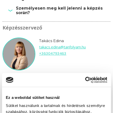
Személyesen meg kell jelenni a képzés
során?
Képzésszervező
Takács Edina
takacs.edina@tanfolyam.hu
+36304793463
" M " csoport
Ez a weboldal sütiket használ
82 nap az indulásig!
Sütiket használunk a tartalmak és hirdetések személyre
szabásához, közösségi funkciók biztosításához,