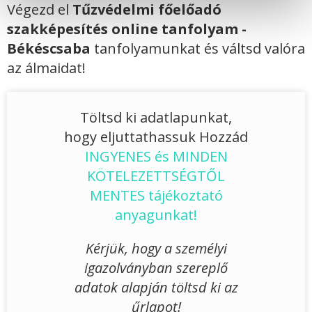
Végezd el
Tűzvédelmi főelőadó
szakképesítés online tanfolyam -
Békéscsaba
tanfolyamunkat és váltsd valóra
az álmaidat!
Töltsd ki adatlapunkat,
hogy eljuttathassuk Hozzád
INGYENES és MINDEN
KÖTELEZETTSÉGTŐL
MENTES tájékoztató
anyagunkat!
Kérjük, hogy a személyi
igazolványban szereplő
adatok alapján töltsd ki az
űrlapot!