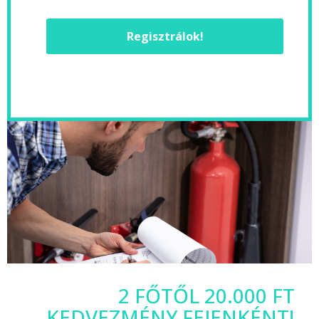
Regisztrálok!
2 FŐTŐL 20.000 FT
KEDVEZMÉNY FEJENKÉNT!