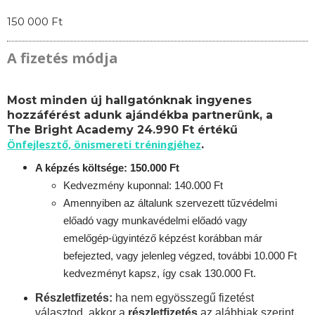
150 000 Ft
A fizetés módja
Most minden új hallgatónknak ingyenes
hozzáférést adunk ajándékba partnerünk, a
The Bright Academy 24.990 Ft értékű
Önfejlesztő, önismereti tréningjéhez
.
A képzés költsége: 150.000 Ft
Kedvezmény kuponnal: 140.000 Ft
Amennyiben az általunk szervezett tűzvédelmi
előadó vagy munkavédelmi előadó vagy
emelőgép-ügyintéző képzést korábban már
befejezted, vagy jelenleg végzed, további 10.000 Ft
kedvezményt kapsz, így csak 130.000 Ft.
Részletfizetés:
ha nem egyösszegű fizetést
választod, akkor a
részletfizetés
az alábbiak szerint