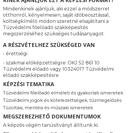
KINEK AJÁNLJUK EZT A KÉPZÉSI FORMÁT?
Mindenkinek ajánljuk, aki ezzel a módszerrel
otthonról, kényelmesen, saját időbeosztással,
költségkímélő módon szeretné elsajátítani a
Tűzvédelmi főelőadó szakképesítés
megszerzéséhez szükséges tudásanyagot.
A RÉSZVÉTELHEZ SZÜKSÉGED VAN
- érettségi
- szakmai előképzettségre: OKJ 52 861 10
Tűzvédelmi előadó vagy 10324017 Tűzvédelmi
előadó szakképesítésre
KÉPZÉSI TEMATIKA
Tűzvédelmi főelőadó elméleti és gyakorlati ismeretek
Tűzvédelmi jogok és kötelezettségek, tűzmegelőzés
Tűzoltási, mentési és műszaki ismeretek
MEGSZEREZHETŐ DOKUMENTUMOK
A képzés végén tanúsítványt állítunk ki.