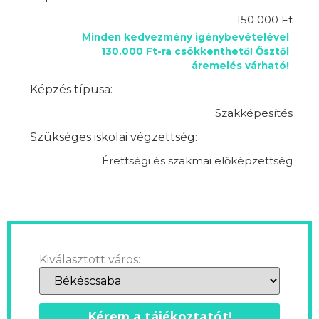
150 000 Ft
Minden kedvezmény igénybevételével
130.000 Ft-ra csökkenthető! Ősztől
áremelés várható!
Képzés típusa:
Szakképesítés
Szükséges iskolai végzettség:
Érettségi és szakmai előképzettség
Kiválasztott város:
Kérem a tájékoztatót!