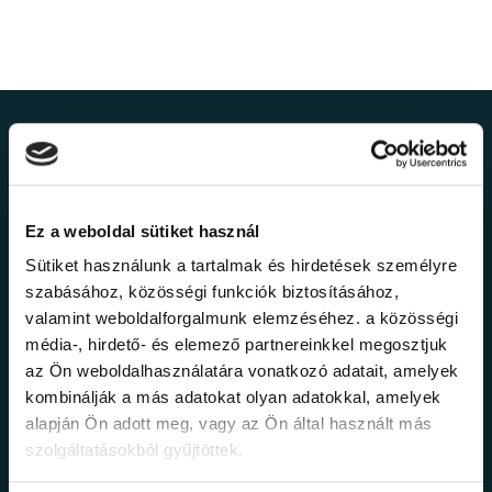
Ne maradj le a
legfrissebb
Ez a weboldal sütiket használ
információkról!
Sütiket használunk a tartalmak és hirdetések személyre
szabásához, közösségi funkciók biztosításához,
valamint weboldalforgalmunk elemzéséhez. a közösségi
Értesülj elsőként legújabb tanfolyamainkról,
média-, hirdető- és elemező partnereinkkel megosztjuk
legfrissebb híreinkről és időszakos
promócióinkról.
az Ön weboldalhasználatára vonatkozó adatait, amelyek
kombinálják a más adatokat olyan adatokkal, amelyek
alapján Ön adott meg, vagy az Ön által használt más
szolgáltatásokból gyűjtöttek.