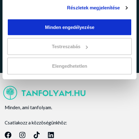
Részletek megjelenítése
adatkezelési tájékoztatóban
Minden engedélyezése
Elfogadom az
foglaltakat.
Testreszabás
Elengedhetetlen
Minden, ami tanfolyam.
Csatlakozz a közzöségünkhöz: