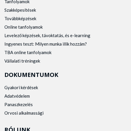
Tanfolyamok
Szakképesítések
Továbbképzések
Online tanfolyamok
Levelező képzések, távoktatás, és e-learning
Ingyenes teszt: Milyen munka illik hozzám?
TBA online tanfolyamok
Vállalati tréningek
DOKUMENTUMOK
Gyakori kérdések
Adatvédelem
Panaszkezelés
Orvosi alkalmassági
RÓLUNK