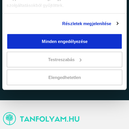
szolgáltatásokból gyűjtöttek.
Részletek megjelenítése
Minden engedélyezése
adatkezelési tájékoztatóban
Elfogadom az
Testreszabás
foglaltakat.
Elengedhetetlen