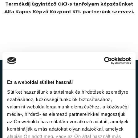
Termékdíj ügyintéző OKJ-s tanfolyam képzésünket
Alfa Kapos Képző Központ Kft. partnerünk szervezi.
Ne maradj le a
Ez a weboldal sütiket használ
legfrissebb
Sütiket használunk a tartalmak és hirdetések személyre
szabásához, közösségi funkciók biztosításához,
információkról!
valamint weboldalforgalmunk elemzéséhez. a közösségi
média-, hirdető- és elemező partnereinkkel megosztjuk
az Ön weboldalhasználatára vonatkozó adatait, amelyek
Értesülj elsőként legújabb tanfolyamainkról,
kombinálják a más adatokat olyan adatokkal, amelyek
legfrissebb híreinkről és időszakos
alapján Ön adott meg, vagy az Ön által használt más
promócióinkról.