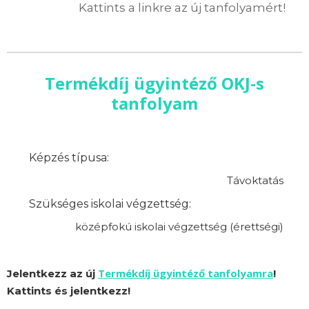
Kattints a linkre az új tanfolyamért!
Termékdíj ügyintéző OKJ-s
tanfolyam
Képzés típusa:
Távoktatás
Szükséges iskolai végzettség:
középfokú iskolai végzettség (érettségi)
Termékdíj ügyintéző tanfolyamra
Jelentkezz az új
!
Kattints és jelentkezz!