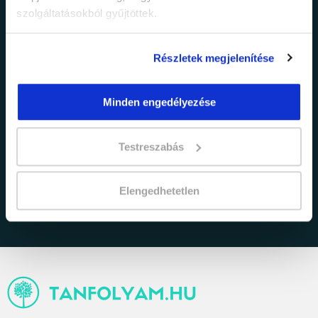
szolgáltatásokból gyűjtöttek.
Részletek megjelenítése
Minden engedélyezése
adatkezelési tájékoztatóban
Elfogadom az
Testreszabás
foglaltakat.
Elengedhetetlen