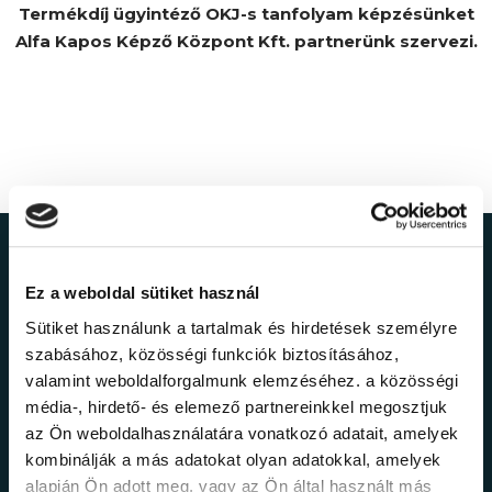
Termékdíj ügyintéző OKJ-s tanfolyam képzésünket
Alfa Kapos Képző Központ Kft. partnerünk szervezi.
Ne maradj le a
Ez a weboldal sütiket használ
legfrissebb
Sütiket használunk a tartalmak és hirdetések személyre
szabásához, közösségi funkciók biztosításához,
információkról!
valamint weboldalforgalmunk elemzéséhez. a közösségi
média-, hirdető- és elemező partnereinkkel megosztjuk
az Ön weboldalhasználatára vonatkozó adatait, amelyek
Értesülj elsőként legújabb tanfolyamainkról,
kombinálják a más adatokat olyan adatokkal, amelyek
legfrissebb híreinkről és időszakos
alapján Ön adott meg, vagy az Ön által használt más
promócióinkról.