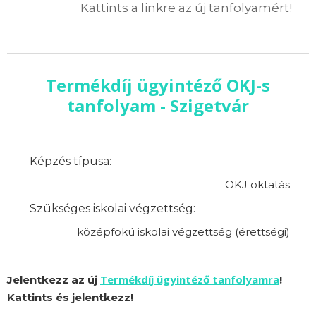
Kattints a linkre az új tanfolyamért!
Termékdíj ügyintéző OKJ-s
tanfolyam - Szigetvár
Képzés típusa:
OKJ oktatás
Szükséges iskolai végzettség:
középfokú iskolai végzettség (érettségi)
Termékdíj ügyintéző tanfolyamra
Jelentkezz az új
!
Kattints és jelentkezz!