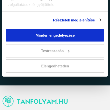
szolgáltatásokból gyűjtöttek.
Részletek megjelenítése
Minden engedélyezése
adatkezelési tájékoztatóban
Elfogadom az
Testreszabás
foglaltakat.
Elengedhetetlen