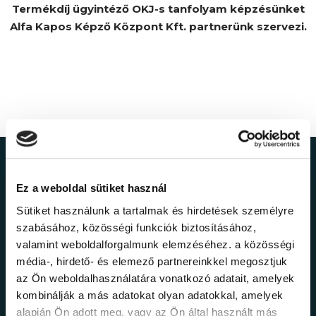
Termékdíj ügyintéző OKJ-s tanfolyam képzésünket
Alfa Kapos Képző Központ Kft. partnerünk szervezi.
Ne maradj le a
Ez a weboldal sütiket használ
legfrissebb
Sütiket használunk a tartalmak és hirdetések személyre
szabásához, közösségi funkciók biztosításához,
információkról!
valamint weboldalforgalmunk elemzéséhez. a közösségi
média-, hirdető- és elemező partnereinkkel megosztjuk
az Ön weboldalhasználatára vonatkozó adatait, amelyek
Értesülj elsőként legújabb tanfolyamainkról,
kombinálják a más adatokat olyan adatokkal, amelyek
legfrissebb híreinkről és időszakos
alapján Ön adott meg, vagy az Ön által használt más
promócióinkról.