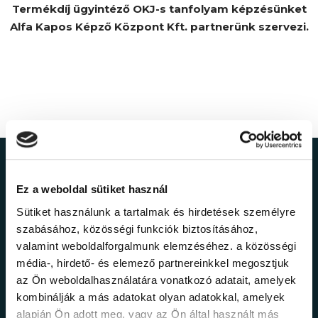
Termékdíj ügyintéző OKJ-s tanfolyam képzésünket
Alfa Kapos Képző Központ Kft. partnerünk szervezi.
Ne maradj le a
Ez a weboldal sütiket használ
legfrissebb
Sütiket használunk a tartalmak és hirdetések személyre
szabásához, közösségi funkciók biztosításához,
információkról!
valamint weboldalforgalmunk elemzéséhez. a közösségi
média-, hirdető- és elemező partnereinkkel megosztjuk
az Ön weboldalhasználatára vonatkozó adatait, amelyek
Értesülj elsőként legújabb tanfolyamainkról,
kombinálják a más adatokat olyan adatokkal, amelyek
legfrissebb híreinkről és időszakos
alapján Ön adott meg, vagy az Ön által használt más
promócióinkról.