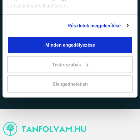
szolgáltatásokból gyűjtöttek.
Részletek megjelenítése
Minden engedélyezése
adatkezelési tájékoztatóban
Elfogadom az
Testreszabás
foglaltakat.
Elengedhetetlen