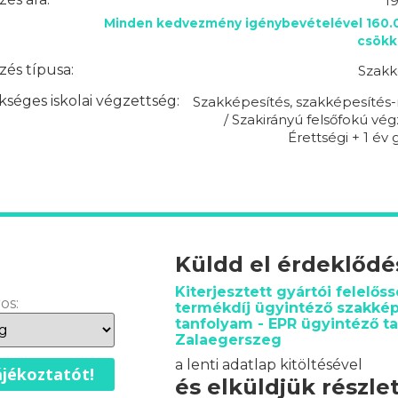
1
Minden kedvezmény igénybevételével 160.0
csökk
és típusa:
Szakk
séges iskolai végzettség:
Szakképesítés, szakképesítés-
/ Szakirányú felsőfokú vég
Érettségi + 1 év 
Küldd el érdeklőd
Kiterjesztett gyártói felelőss
os:
termékdíj ügyintéző szakkép
tanfolyam - EPR ügyintéző t
Zalaegerszeg
a lenti adatlap kitöltésével
jékoztatót!
és elküldjük részle