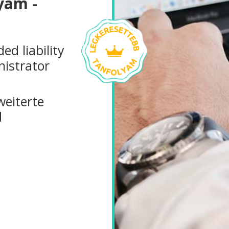
yam -
d liability
nistrator
weiterte
d