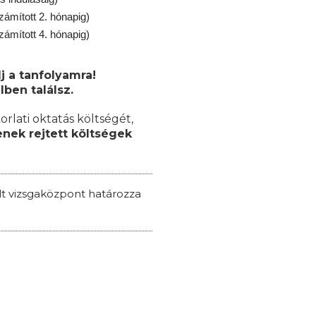
zámított 2. hónapig)
zámított 4. hónapig)
j a tanfolyamra!
lben találsz.
orlati oktatás költségét,
nek rejtett költségek
ált vizsgaközpont határozza