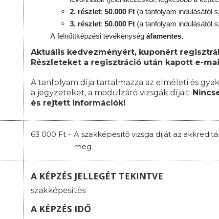
2. részlet
:
50.000 Ft
(a tanfolyam indulásától s
3. részlet
:
50.000 Ft
(a tanfolyam indulásától s
A
felnőttképzési
tevékenység
áfamentes.
Aktuális kedvezményért, kuponért regisztrál
Részleteket a regisztráció után kapott e-mai
A tanfolyam díja tartalmazza az elméleti és gyak
a jegyzeteket, a modulzáró vizsgák díjait.
Nincse
és rejtett információk!
63 000 Ft -
A szakképesítő vizsga díját az akkredit
meg.
A KÉPZÉS JELLEGÉT TEKINTVE
szakképesítés
A KÉPZÉS IDŐ