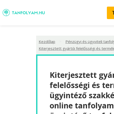
>
Kezdőlap
Pénzügyi és ügyviteli tanfo
Kiterjesztett gyártói felelősségi és termé
Kiterjesztett gyá
felelősségi és te
ügyintéző szakké
online tanfolyam