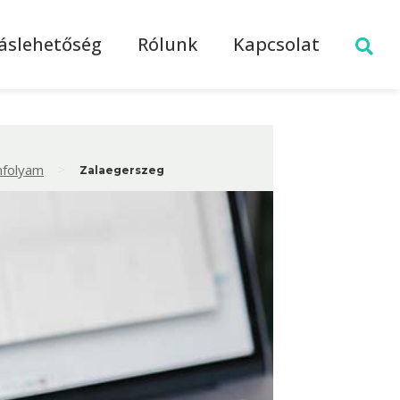
láslehetőség
Rólunk
Kapcsolat
>
nfolyam
Zalaegerszeg