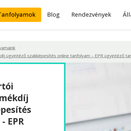
Tanfolyamok
Blog
Rendezvények
Ál
>
lyamaink
kdíj ügyintéző szakképesítés online tanfolyam – EPR ügyintéző ta
rtói
rmékdíj
pesítés
 - EPR