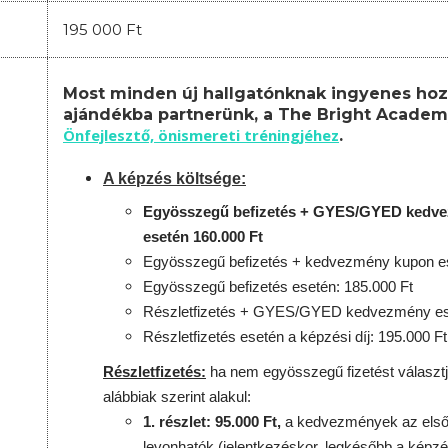
195 000 Ft
Most minden új hallgatónknak ingyenes hoz
ajándékba partnerünk, a The Bright Academ
Önfejlesztő, önismereti tréningjéhez
.
A képzés költsége:
Egyösszegű befizetés + GYES/GYED kedv
esetén 160.000 Ft
Egyösszegű befizetés + kedvezmény kupon es
Egyösszegű befizetés esetén: 185.000 Ft
Részletfizetés + GYES/GYED kedvezmény ese
Részletfizetés esetén a képzési díj: 195.000 Ft
Részletfizetés:
ha nem egyösszegű fizetést választj
alábbiak szerint alakul:
1. részlet: 95.000 Ft,
a kedvezmények az első 
levonhatók
(jelentkezéskor, legkésőbb a képzé