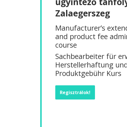
ügyintéző tanfol
Zalaegerszeg
Manufacturer’s extende
and product fee admi
course
Sachbearbeiter für er
Herstellerhaftung un
Produktgebühr Kurs
Regisztrálok!