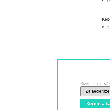
Képz
Szük
Kiválasztott vár
Kérem a tá