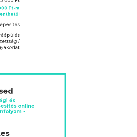
95 000 Ft
00 Ft-ra
enthető!
épesítés
ráépülés
zettség /
gyakorlat
ésed
égi és
esítés online
anfolyam -
tes