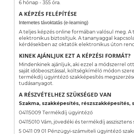
6 hónap - 355 óra.
A KÉPZÉS FELÉPÍTÉSE
I
nternetes távoktatás (e-learning)
A teljes képzés online formában valósul meg. A
elektronikus biztosítjuk. A tananyaggal kapcso
kérdésekben az oktatók elektronikus úton rend
KINEK AJÁNLJUK EZT A KÉPZÉSI FORMÁT?
Mindenkinek ajánljuk, aki ezzel a módszerrel o
saját időbeosztással, költségkímélő módon szeret
termékdíj ügyintéző szakképesítés megszerzé
tudásanyagot.
A RÉSZVÉTELHEZ SZÜKSÉGED VAN
Szakma, szakképesítés, részszakképesítés, 
04115009 Termékdíj ügyintéző
04115010 Vám, jövedéki és termékdíj asszisztens
5 0411 09 01 Pénzügyi-számviteli ügyintéző sza