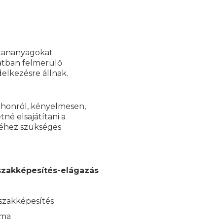
 tananyagokat
latban felmerülő
elkezésre állnak.
tthonról, kényelmesen,
né elsajátítani a
séhez szükséges
szakképesítés-elágazás
 szakképesítés
kma