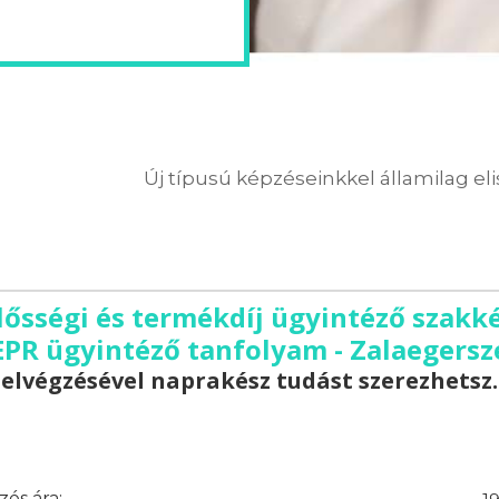
Új típusú képzéseinkkel államilag el
elősségi és termékdíj ügyintéző szak
 EPR ügyintéző tanfolyam - Zalaegersz
elvégzésével naprakész tudást szerezhetsz.
és ára: