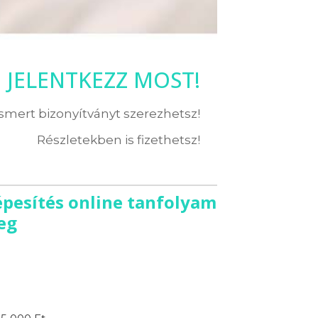
JELENTKEZZ MOST!
ismert bizonyítványt szerezhetsz!
Részletekben is fizethetsz!
képesítés online tanfolyam
eg