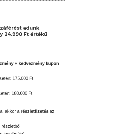
záférést adunk
y 24.990 Ft értékű
ezmény + kedvezmény kupon
etén: 175.000 Ft
tén: 180.000 Ft
a, akkor a
részletfizetés
az
részletből
s indulásáig)