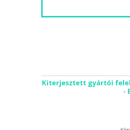
Kiterjesztett gyártói fel
-
Képz