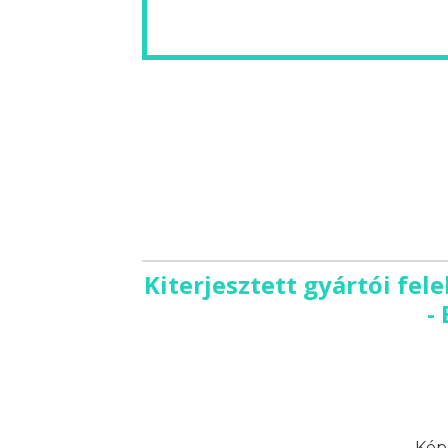
Kiterjesztett gyártói fel
-
Képz