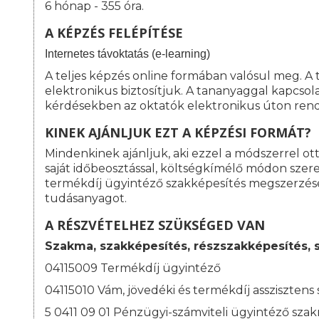
6 hónap - 355 óra.
A KÉPZÉS FELÉPÍTÉSE
I
nternetes távoktatás (e-learning)
A teljes képzés online formában valósul meg. A
elektronikus biztosítjuk. A tananyaggal kapcso
kérdésekben az oktatók elektronikus úton rend
KINEK AJÁNLJUK EZT A KÉPZÉSI FORMÁT?
Mindenkinek ajánljuk, aki ezzel a módszerrel o
saját időbeosztással, költségkímélő módon szeret
termékdíj ügyintéző szakképesítés megszerzé
tudásanyagot.
A RÉSZVÉTELHEZ SZÜKSÉGED VAN
Szakma, szakképesítés, részszakképesítés, 
04115009 Termékdíj ügyintéző
04115010 Vám, jövedéki és termékdíj asszisztens
5 0411 09 01 Pénzügyi-számviteli ügyintéző sza