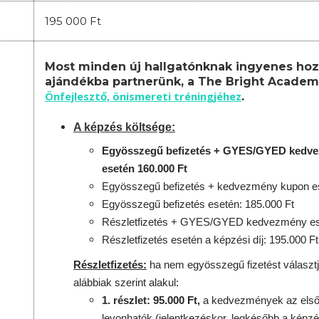
195 000 Ft
Most minden új hallgatónknak ingyenes hoz
ajándékba partnerünk, a The Bright Academ
Önfejlesztő, önismereti tréningjéhez
.
A képzés költsége:
Egyösszegű befizetés + GYES/GYED kedv
esetén 160.000 Ft
Egyösszegű befizetés + kedvezmény kupon es
Egyösszegű befizetés esetén: 185.000 Ft
Részletfizetés + GYES/GYED kedvezmény ese
Részletfizetés esetén a képzési díj: 195.000 Ft
Részletfizetés:
ha nem egyösszegű fizetést választj
alábbiak szerint alakul:
1. részlet: 95.000 Ft,
a kedvezmények az első 
levonhatók
(jelentkezéskor, legkésőbb a képzé