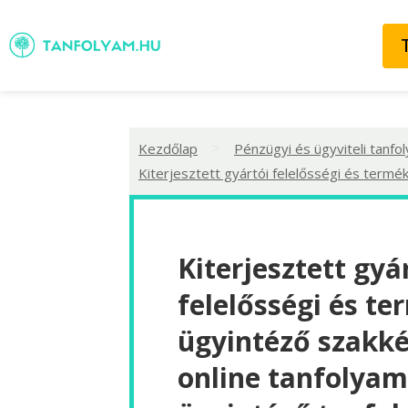
>
Kezdőlap
Pénzügyi és ügyviteli tanfo
Kiterjesztett gyártói felelősségi és termé
Kiterjesztett gyá
felelősségi és te
ügyintéző szakké
online tanfolyam