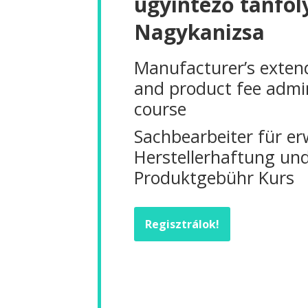
ügyintéző tanfol
Nagykanizsa
Manufacturer’s extende
and product fee admi
course
Sachbearbeiter für er
Herstellerhaftung un
Produktgebühr Kurs
Regisztrálok!