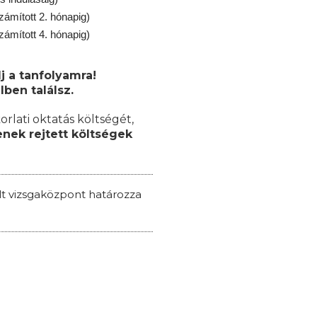
zámított 2. hónapig)
zámított 4. hónapig)
j a tanfolyamra!
lben találsz.
orlati oktatás költségét,
nek rejtett költségek
ált vizsgaközpont határozza