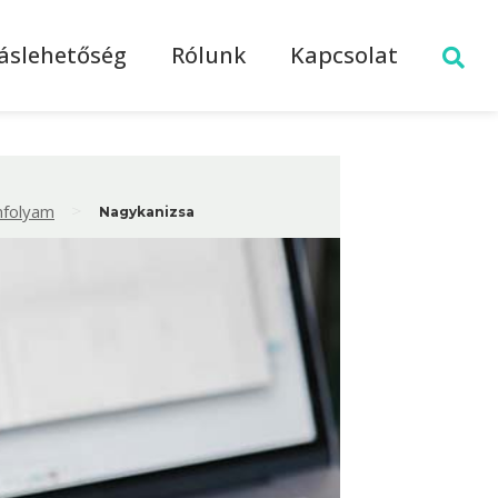
láslehetőség
Rólunk
Kapcsolat
>
nfolyam
Nagykanizsa