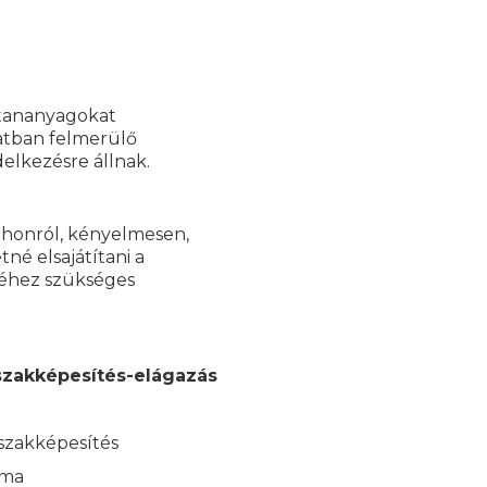
 tananyagokat
latban felmerülő
elkezésre állnak.
tthonról, kényelmesen,
né elsajátítani a
séhez szükséges
szakképesítés-elágazás
 szakképesítés
kma