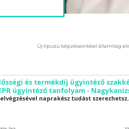
Új típusú képzéseinkkel államilag el
elősségi és termékdíj ügyintéző szak
 EPR ügyintéző tanfolyam - Nagykaniz
elvégzésével naprakész tudást szerezhetsz.
és ára: