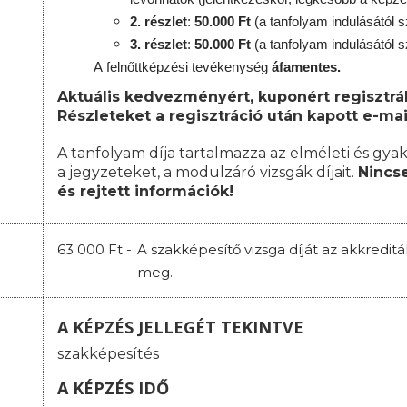
2. részlet
:
50.000 Ft
(a tanfolyam indulásától s
3. részlet
:
50.000 Ft
(a tanfolyam indulásától s
A
felnőttképzési
tevékenység
áfamentes.
Aktuális kedvezményért, kuponért regisztrál
Részleteket a regisztráció után kapott e-mai
A tanfolyam díja tartalmazza az elméleti és gyak
a jegyzeteket, a modulzáró vizsgák díjait.
Nincse
és rejtett információk!
63 000 Ft -
A szakképesítő vizsga díját az akkredit
meg.
A KÉPZÉS JELLEGÉT TEKINTVE
szakképesítés
A KÉPZÉS IDŐ