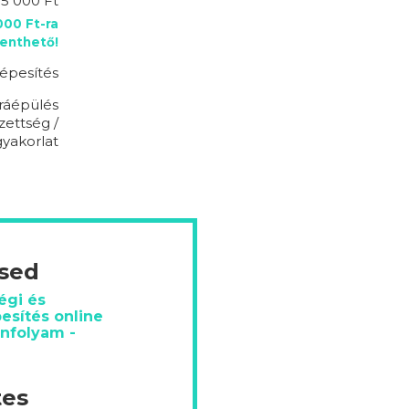
95 000 Ft
00 Ft-ra
enthető!
épesítés
ráépülés
zettség /
gyakorlat
ésed
égi és
esítés online
anfolyam -
tes