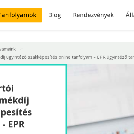
Tanfolyamok
Blog
Rendezvények
Ál
>
lyamaink
kdíj ügyintéző szakképesítés online tanfolyam – EPR ügyintéző ta
rtói
rmékdíj
pesítés
 - EPR