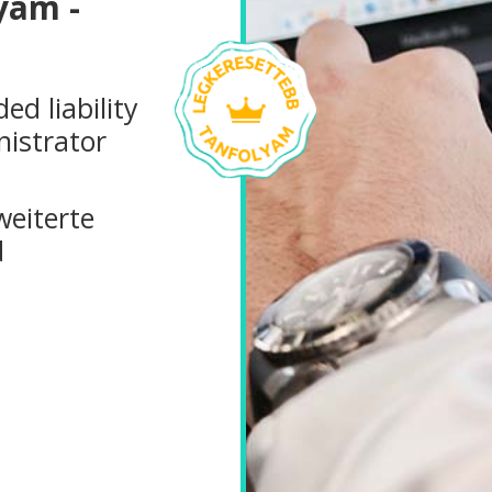
yam -
d liability
nistrator
weiterte
d