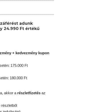
záférést adunk
y 24.990 Ft értékű
ezmény + kedvezmény kupon
etén: 175.000 Ft
tén: 180.000 Ft
a, akkor a
részletfizetés
az
részletből
s indulásáig)