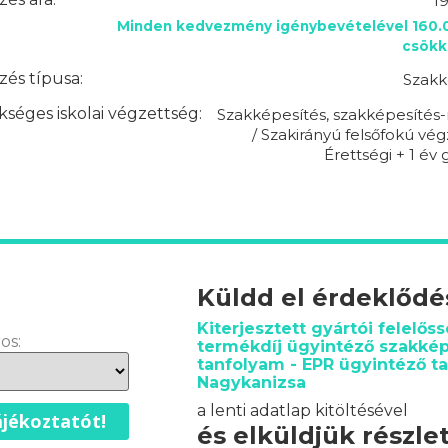
1
Minden kedvezmény igénybevételével 160.0
csökk
és típusa:
Szakk
séges iskolai végzettség:
Szakképesítés, szakképesítés-
/ Szakirányú felsőfokú vég
Érettségi + 1 év 
Küldd el érdeklőd
Kiterjesztett gyártói felelőss
os:
termékdíj ügyintéző szakkép
tanfolyam - EPR ügyintéző t
Nagykanizsa
a lenti adatlap kitöltésével
jékoztatót!
és elküldjük részle