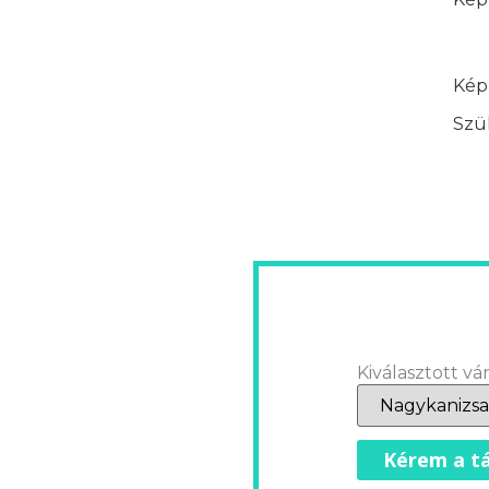
Képz
Szük
Kiválasztott vár
Kérem a tá