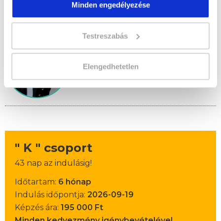
Minden engedélyezése
Képzésszervező
Testreszabás
Vonyik Ágnes
vonyik.agnes@tanfolyam.hu
+36304623843
Elengedhetetlen
" K " csoport
43 nap az indulásig!
Időtartam:
6 hónap
Indulás időpontja:
2026-09-19
Képzés ára:
195 000 Ft
Minden kedvezmény igénybevételével