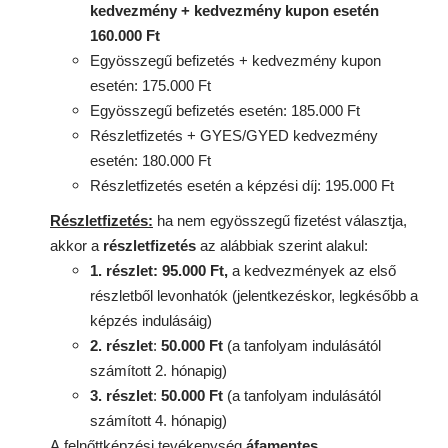
kedvezmény + kedvezmény kupon esetén
160.000 Ft
Egyösszegű befizetés + kedvezmény kupon
esetén: 175.000 Ft
Egyösszegű befizetés esetén: 185.000 Ft
Részletfizetés + GYES/GYED kedvezmény
esetén: 180.000 Ft
Részletfizetés esetén a képzési díj: 195.000 Ft
Részletfizetés:
ha nem egyösszegű fizetést választja,
akkor a
részletfizetés
az alábbiak szerint alakul:
1. részlet: 95.000 Ft,
a kedvezmények az első
részletből levonhatók
(jelentkezéskor, legkésőbb a
képzés indulásáig)
2. részlet
:
50.000 Ft
(a tanfolyam indulásától
számított 2. hónapig)
3. részlet
:
50.000 Ft
(a tanfolyam indulásától
számított 4. hónapig)
A
felnőttképzési
tevékenység
áfamentes.