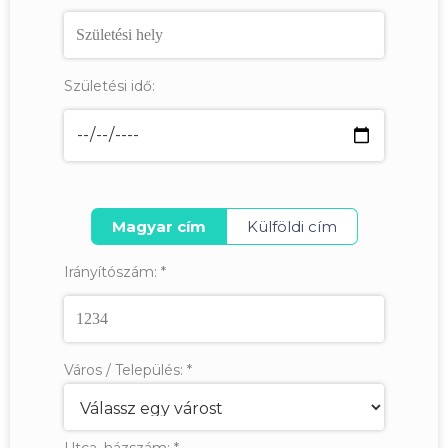
Születési idő:
Magyar cím
Külföldi cím
Irányítószám:
*
Város / Település:
*
Utca, házszám:
*