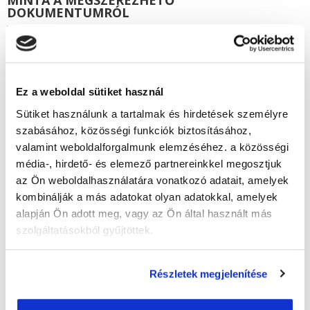
DOKUMENTUMRÓL
Ez a weboldal sütiket használ
Sütiket használunk a tartalmak és hirdetések személyre
szabásához, közösségi funkciók biztosításához,
GYAKRAN ISMÉTELT KÉRDÉSEK
valamint weboldalforgalmunk elemzéséhez. a közösségi
média-, hirdető- és elemező partnereinkkel megosztjuk
Szükséges gyakorlat?
az Ön weboldalhasználatára vonatkozó adatait, amelyek
kombinálják a más adatokat olyan adatokkal, amelyek
Beszámítható előképzettség?
alapján Ön adott meg, vagy az Ön által használt más
Személyesen meg kell jelenni a képzés
szolgáltatásokból gyűjtöttek.
során?
Szükséges gyakorlat?
Részletek megjelenítése
Hol van a szakképesítő vizsga?