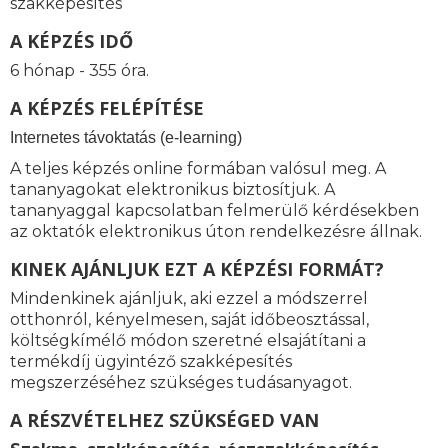
szakképesítés
A KÉPZÉS IDŐ
6 hónap - 355 óra.
A KÉPZÉS FELÉPÍTÉSE
I
nternetes távoktatás (e-learning)
A teljes képzés online formában valósul meg. A
tananyagokat elektronikus biztosítjuk. A
tananyaggal kapcsolatban felmerülő kérdésekben
az oktatók elektronikus úton rendelkezésre állnak.
KINEK AJÁNLJUK EZT A KÉPZÉSI FORMÁT?
Mindenkinek ajánljuk, aki ezzel a módszerrel
otthonról, kényelmesen, saját időbeosztással,
költségkímélő módon szeretné elsajátítani a
termékdíj ügyintéző szakképesítés
megszerzéséhez szükséges tudásanyagot.
A RÉSZVÉTELHEZ SZÜKSÉGED VAN