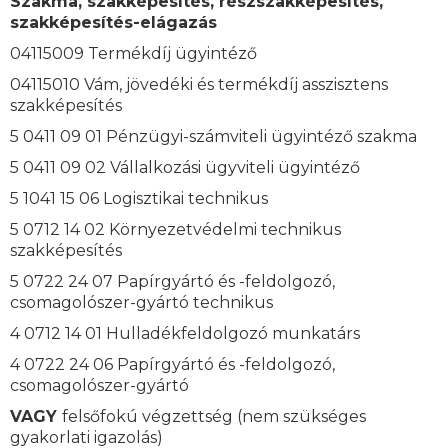
Szakma, szakképesítés, részszakképesítés,
szakképesítés-elágazás
04115009 Termékdíj ügyintéző
04115010 Vám, jövedéki és termékdíj asszisztens
szakképesítés
5 0411 09 01 Pénzügyi-számviteli ügyintéző szakma
5 0411 09 02 Vállalkozási ügyviteli ügyintéző
5 1041 15 06 Logisztikai technikus
5 0712 14 02 Környezetvédelmi technikus
szakképesítés
5 0722 24 07 Papírgyártó és -feldolgozó,
csomagolószer-gyártó technikus
4 0712 14 01 Hulladékfeldolgozó munkatárs
4 0722 24 06 Papírgyártó és -feldolgozó,
csomagolószer-gyártó
VAGY
felsőfokú végzettség (nem szükséges
gyakorlati igazolás)