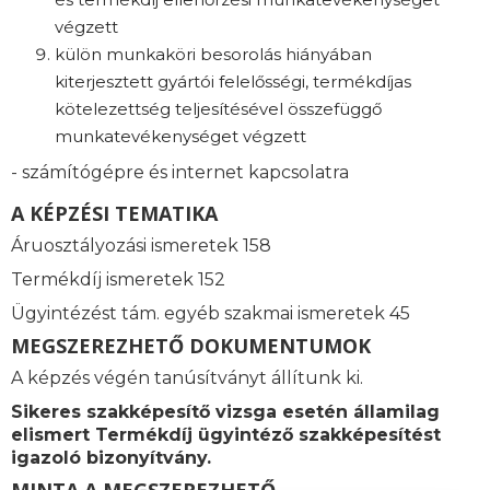
végzett
külön munkaköri besorolás hiányában
kiterjesztett gyártói felelősségi, termékdíjas
kötelezettség teljesítésével összefüggő
munkatevékenységet végzett
- számítógépre és internet kapcsolatra
A KÉPZÉSI TEMATIKA
Áruosztályozási ismeretek 158
Termékdíj ismeretek 152
Ügyintézést tám. e
gyéb szakmai ismeretek 45
MEGSZEREZHETŐ DOKUMENTUMOK
A képzés végén tanúsítványt állítunk ki.
Sikeres szakképesítő vizsga esetén államilag
elismert
Termékdíj ügyintéző szakképesítést
igazoló bizonyítvány.
MINTA A MEGSZEREZHETŐ