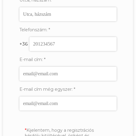
Telefonszám:
*
+36
E-mail cím:
*
E-mail cím még egyszer:
*
Kijelentem, hogy a regisztrációs
kérdőív kitöltésével, önként és