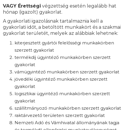
VAGY
Érettségi
végzettség esetén legalább hat
hónap (igazolt) gyakorlat.
A gyakorlati igazolásnak tartalmaznia kell a
gyakorlati időt, a betöltött munkakört és a szakmai
gyakorlat területét, melyek az alábbiak lehetnek:
kiterjesztett gyártói felelősségi munkakörben
szerzett gyakorlat
termékdíj ügyintéző munkakörben szerzett
gyakorlat
vámügyintéző munkakörben szerzett gyakorlat
jövedéki ügyintéző munkakörben szerzett
gyakorlat
logisztikai ügyintéző munkakörben szerzett
gyakorlat
szállítmányozó munkakörben szerzett gyakorlat
raktárvezető területen szerzett gyakorlat
Nemzeti Adó és Vámhivatal állományának tagja
és termékdíj ellenőrzési munkatevékenységet