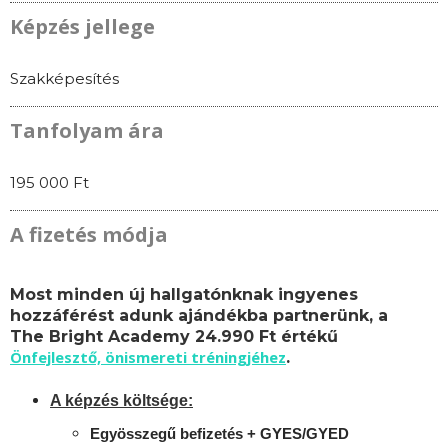
Képzés jellege
Szakképesítés
Tanfolyam ára
195 000 Ft
A fizetés módja
Most minden új hallgatónknak ingyenes
hozzáférést adunk ajándékba partnerünk, a
The Bright Academy 24.990 Ft értékű
Önfejlesztő, önismereti tréningjéhez
.
A képzés költsége:
Egyösszegű befizetés + GYES/GYED