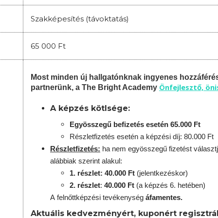
Szakképesítés (távoktatás)
65 000 Ft
Most minden új hallgatónknak ingyenes hozzáféré
Önfejlesztő, ön
partnerünk, a The Bright Academy
A képzés kötlsége:
Egyösszegű befizetés esetén 65.000 Ft
Részletfizetés esetén a képzési díj: 80.000 Ft
Részletfizetés:
ha nem egyösszegű fizetést választj
alábbiak szerint alakul:
1. részlet: 40.000 Ft
(jelentkezéskor)
2. részlet
:
40.000 Ft
(a képzés 6. hetében)
A
felnőttképzési
tevékenység
áfamentes.
Aktuális kedvezményért, kuponért regisztrál