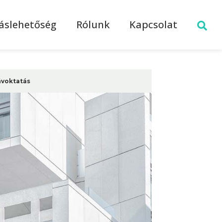
láslehetőség
Rólunk
Kapcsolat
ávoktatás