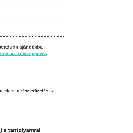
st adunk ajándékba
ismereti tréningjéhez
.
a, akkor a
részletfizetés
az
j a tanfolyamra!