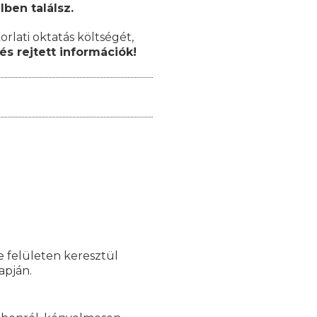
lben találsz.
orlati oktatás költségét,
és rejtett információk!
e felületen keresztül
lapján.