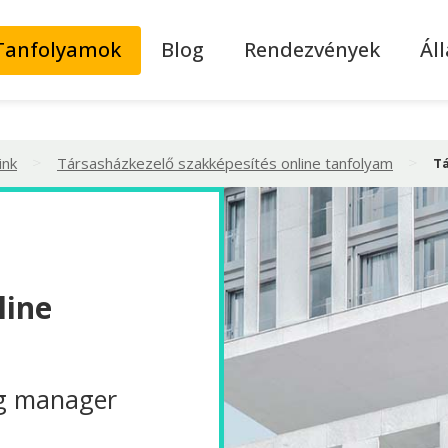
Tanfolyamok
Blog
Rendezvények
Ál
>
>
ink
Társasházkezelő szakképesítés online tanfolyam
T
line
g manager