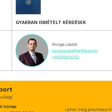
GYAKRAN ISMÉTELT KÉRDÉSEK
Ronga László
ronga.laszlo@tanfolyam.hu
+36205923352
oport
ulásig!
-4 hónap
Lehet még jelentkezni