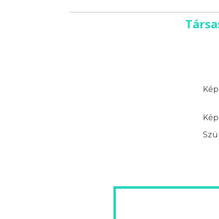
Társa
Képz
Képz
Szük