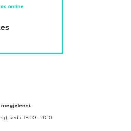
és online
tes
 megjelenni.
ng), k
edd: 18:00 - 20:10