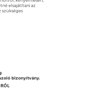
tthonról, kényelmesen,
né elsajátítani az
z szükséges
g
zoló bizonyítvány.
MRÓL