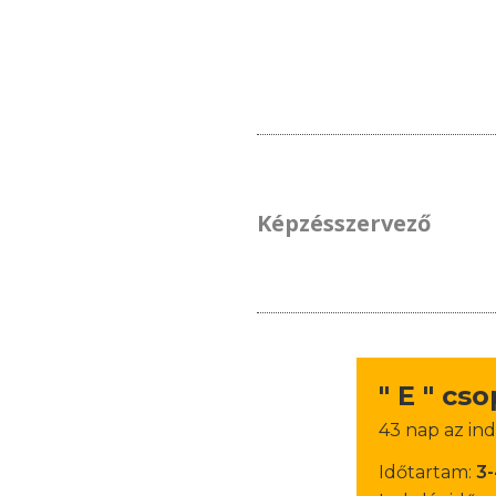
Képzésszervező
" E " cs
43 nap az ind
Időtartam:
3