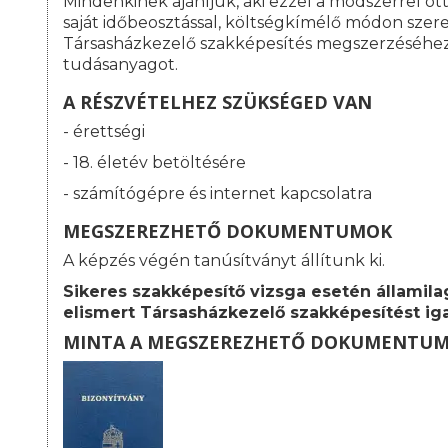
Mindenkinek ajánljuk, aki ezzel a módszerrel o
saját időbeosztással, költségkímélő módon szeret
Társasházkezelő szakképesítés megszerzéséhe
tudásanyagot.
A RÉSZVÉTELHEZ SZÜKSÉGED VAN
- érettségi
- 18. életév betöltésére
- számítógépre és internet kapcsolatra
MEGSZEREZHETŐ DOKUMENTUMOK
A képzés végén tanúsítványt állítunk ki.
Sikeres szakképesítő vizsga esetén államila
elismert
Társasházkezelő szakképesítést iga
MINTA A MEGSZEREZHETŐ DOKUMENTU