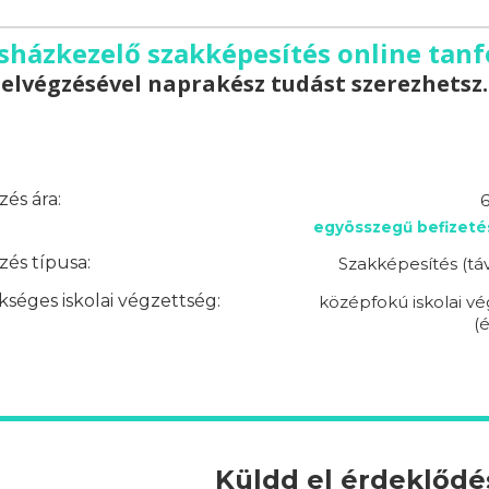
sházkezelő szakképesítés online tan
elvégzésével naprakész tudást szerezhetsz.
és ára:
6
egyösszegű befizeté
és típusa:
Szakképesítés (tá
séges iskolai végzettség:
középfokú iskolai v
(é
Küldd el érdeklőd