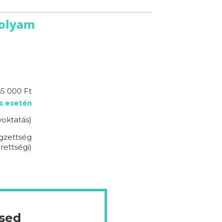
folyam
5 000 Ft
s esetén
voktatás)
égzettség
rettségi)
ésed