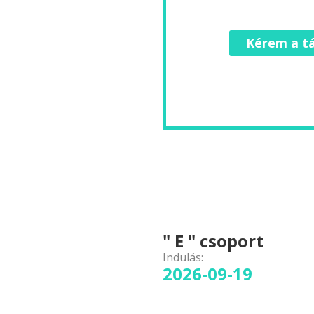
Kérem a tá
" E " csoport
Indulás:
2026-09-19