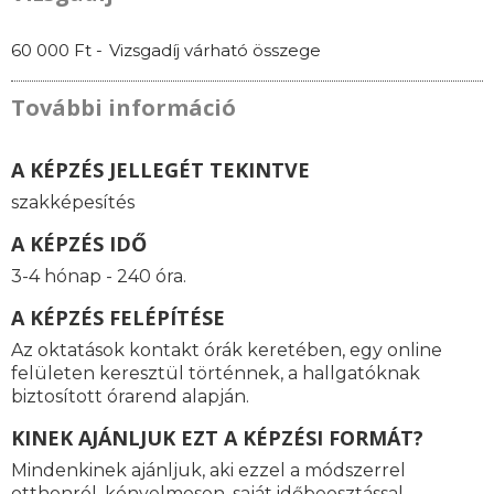
60 000 Ft -
Vizsgadíj várható összege
További információ
A KÉPZÉS JELLEGÉT TEKINTVE
szakképesítés
A KÉPZÉS IDŐ
3-4 hónap - 240 óra.
A KÉPZÉS FELÉPÍTÉSE
Az oktatások kontakt órák keretében, egy online
felületen keresztül történnek, a hallgatóknak
biztosított órarend alapján.
KINEK AJÁNLJUK EZT A KÉPZÉSI FORMÁT?
Mindenkinek ajánljuk, aki ezzel a módszerrel
otthonról, kényelmesen, saját időbeosztással,