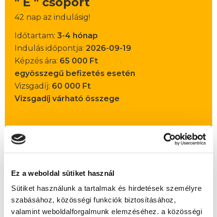
" E " csoport
42 nap az indulásig!
Időtartam:
3-4 hónap
Indulás időpontja:
2026-09-19
Képzés ára:
65 000 Ft
egyösszegű befizetés esetén
Vizsgadíj:
60 000 Ft
Vizsgadíj várható összege
Lehet még jelentkezni?
Igen
Jelentkezem!
Ez a weboldal sütiket használ
Sütiket használunk a tartalmak és hirdetések személyre
szabásához, közösségi funkciók biztosításához,
Végezd el
Társasházkezelő szakképesítés
valamint weboldalforgalmunk elemzéséhez. a közösségi