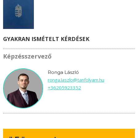
GYAKRAN ISMÉTELT KÉRDÉSEK
Képzésszervező
Ronga László
ronga.laszlo@tanfolyam.hu
+36205923352