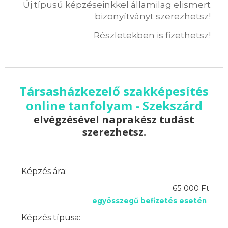
Új típusú képzéseinkkel államilag elismert
bizonyítványt szerezhetsz!
Részletekben is fizethetsz!
Társasházkezelő szakképesítés
online tanfolyam - Szekszárd
elvégzésével naprakész tudást
szerezhetsz.
Képzés ára:
65 000 Ft
egyösszegű befizetés esetén
Képzés típusa: