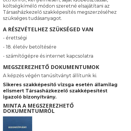
költségkímélő módon szeretné elsajátítani az
Társasházkezelő szakképesítés megszerzéséhez
szükséges tudásanyagot.
A RÉSZVÉTELHEZ SZÜKSÉGED VAN
- érettségi
- 18. életév betöltésére
- számítógépre és internet kapcsolatra
MEGSZEREZHETŐ DOKUMENTUMOK
A képzés végén tanúsítványt állítunk ki.
Sikeres szakképesítő vizsga esetén államilag
elismert
Társasházkezelő szakképesítést
igazoló bizonyítvány.
MINTA A MEGSZEREZHETŐ
DOKUMENTUMRÓL