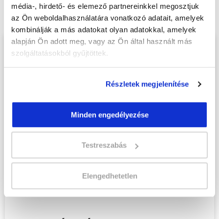
online tanfolyam - Szekszárd
média-, hirdető- és elemező partnereinkkel megosztjuk
tanfolyamunkat és váltsd valóra az álmaidat!
az Ön weboldalhasználatára vonatkozó adatait, amelyek
kombinálják a más adatokat olyan adatokkal, amelyek
alapján Ön adott meg, vagy az Ön által használt más
Töltsd ki adatlapunkat,
szolgáltatásokból gyűjtöttek.
hogy eljuttathassuk Hozzád
INGYENES és MINDEN
Részletek megjelenítése
KÖTELEZETTSÉGTŐL
MENTES tájékoztató
Minden engedélyezése
anyagunkat!
Kérjük, hogy a személyi
Testreszabás
igazolványban szereplő
adatok alapján töltsd ki az
Elengedhetetlen
űrlapot!