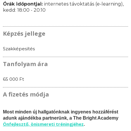
Órák időpontjai:
internetes távoktatás (e-learning),
k
edd: 18:00 - 20:10
Képzés jellege
Szakképesítés
Tanfolyam ára
65 000 Ft
A fizetés módja
Most minden új hallgatónknak ingyenes hozzáférést
adunk ajándékba partnerünk, a The Bright Academy
Önfejlesztő, önismereti tréningjéhez
.