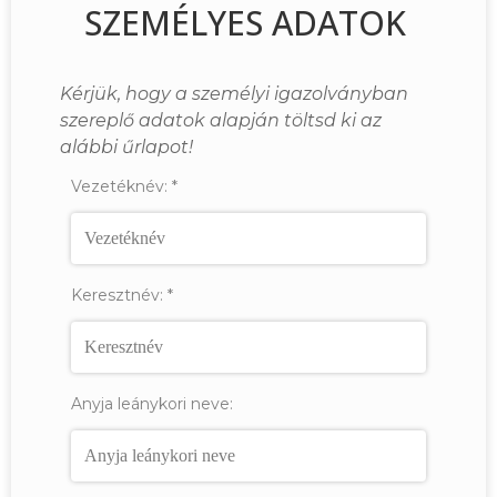
SZEMÉLYES ADATOK
Kérjük, hogy a személyi igazolványban
szereplő adatok alapján töltsd ki az
alábbi űrlapot!
Vezetéknév:
*
Keresztnév:
*
Anyja leánykori neve: