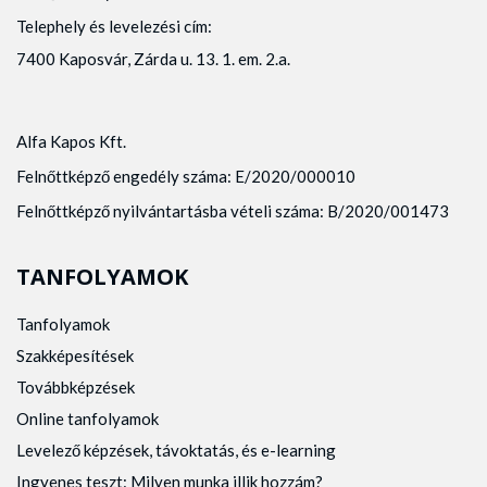
Telephely és levelezési cím:
7400 Kaposvár, Zárda u. 13. 1. em. 2.a.
Alfa Kapos Kft.
Felnőttképző engedély száma: E/2020/000010
Felnőttképző nyilvántartásba vételi száma: B/2020/001473
TANFOLYAMOK
Tanfolyamok
Szakképesítések
Továbbképzések
Online tanfolyamok
Levelező képzések, távoktatás, és e-learning
Ingyenes teszt: Milyen munka illik hozzám?