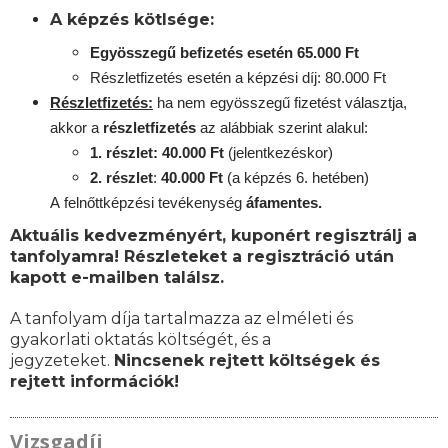
A képzés kötlsége:
Egyösszegű befizetés esetén 65.000 Ft
Részletfizetés esetén a képzési díj: 80.000 Ft
Részletfizetés:
ha nem egyösszegű fizetést választja,
akkor a
részletfizetés
az alábbiak szerint alakul:
1. részlet: 40.000 Ft
(jelentkezéskor)
2. részlet
:
40.000 Ft
(a képzés 6. hetében)
A
felnőttképzési
tevékenység
áfamentes.
Aktuális kedvezményért, kuponért regisztrálj a
tanfolyamra! Részleteket a regisztráció után
kapott e-mailben találsz.
A tanfolyam díja tartalmazza az elméleti és
gyakorlati oktatás költségét, és a
jegyzeteket.
Nincsenek rejtett költségek és
rejtett információk!
Vizsgadíj