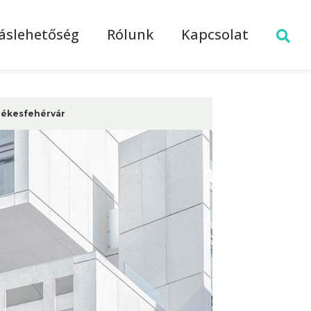
láslehetőség
Rólunk
Kapcsolat
zékesfehérvár