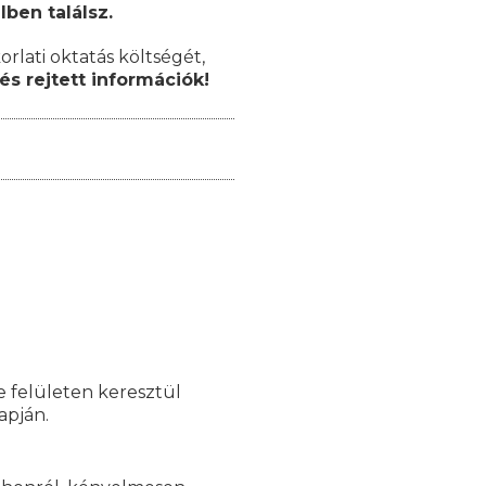
lben találsz.
orlati oktatás költségét,
és rejtett információk!
e felületen keresztül
lapján.