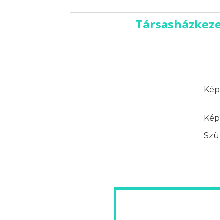
Társasházkeze
Képz
Képz
Szük