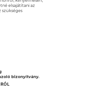
tthonról, kényelmesen,
né elsajátítani az
z szükséges
g
zoló bizonyítvány.
MRÓL