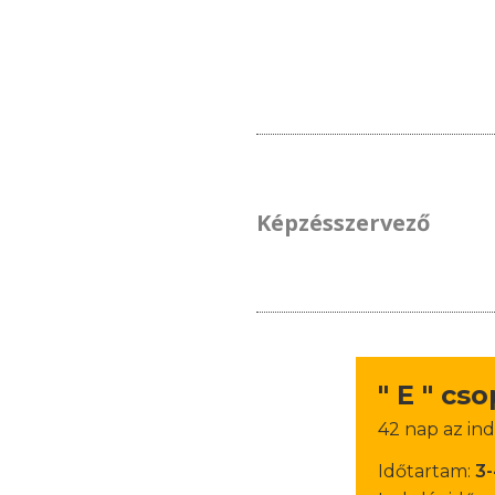
Képzésszervező
" E " cs
42 nap az ind
Időtartam:
3