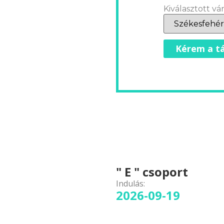
Kiválasztott vár
Kérem a tá
" E " csoport
Indulás:
2026-09-19