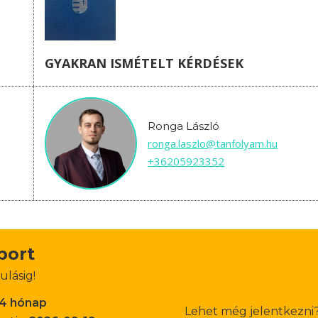
GYAKRAN ISMÉTELT KÉRDÉSEK
Ronga László
ronga.laszlo@tanfolyam.hu
+36205923352
oport
ulásig!
-4 hónap
Lehet még jelentkezni