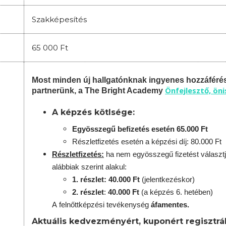
Szakképesítés
65 000 Ft
Most minden új hallgatónknak ingyenes hozzáféré
Önfejlesztő, ön
partnerünk, a The Bright Academy
A képzés kötlsége:
Egyösszegű befizetés esetén 65.000 Ft
Részletfizetés esetén a képzési díj: 80.000 Ft
Részletfizetés:
ha nem egyösszegű fizetést választj
alábbiak szerint alakul:
1. részlet: 40.000 Ft
(jelentkezéskor)
2. részlet
:
40.000 Ft
(a képzés 6. hetében)
A
felnőttképzési
tevékenység
áfamentes.
Aktuális kedvezményért, kuponért regisztrál