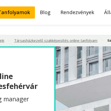
Tanfolyamok
Blog
Rendezvények
Ál
>
>
ink
Társasházkezelő szakképesítés online tanfolyam
S
line
esfehérvár
g manager