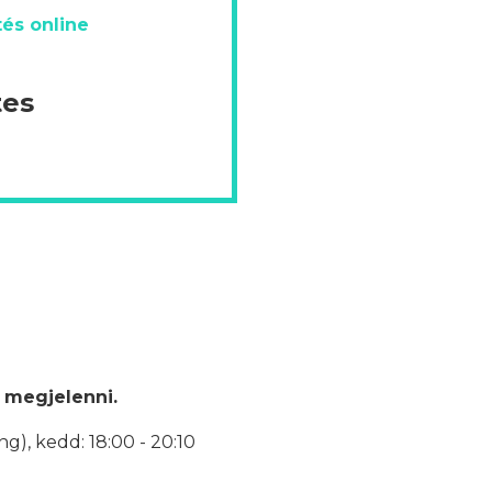
és online
tes
 megjelenni.
ng), k
edd: 18:00 - 20:10