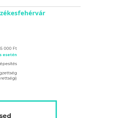
Székesfehérvár
5 000 Ft
s esetén
épesítés
égzettség
rettségi)
ésed