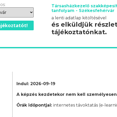
os:
Társasházkezelő szakképesít
tanfolyam - Székesfehérvár
a lenti adatlap kitöltésével
és elküldjük részle
jékoztatót!
tájékoztatónkat.
Indul: 2026-09-19
A képzés kezdetekor nem kell személyesen
Órák időpontjai:
internetes távoktatás (e-learni