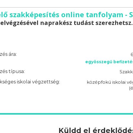
lő szakképesítés online tanfolyam - 
elvégzésével naprakész tudást szerezhetsz.
és ára:
6
egyösszegű befizeté
és típusa:
Szakk
séges iskolai végzettség:
középfokú iskolai v
(é
Küldd el érdeklőd