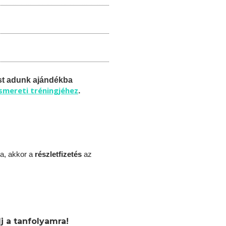
st adunk ajándékba
ismereti tréningjéhez
.
a, akkor a
részletfizetés
az
j a tanfolyamra!