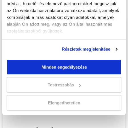
online tanfolyam - Pécs
tanfolyamunkat és
média-, hirdető- és elemező partnereinkkel megosztjuk
váltsd valóra az álmaidat!
az Ön weboldalhasználatára vonatkozó adatait, amelyek
kombinálják a más adatokat olyan adatokkal, amelyek
alapján Ön adott meg, vagy az Ön által használt más
Töltsd ki adatlapunkat,
szolgáltatásokból gyűjtöttek.
hogy eljuttathassuk Hozzád
INGYENES és MINDEN
Részletek megjelenítése
KÖTELEZETTSÉGTŐL
MENTES tájékoztató
Minden engedélyezése
anyagunkat!
Kérjük, hogy a személyi
Testreszabás
igazolványban szereplő
adatok alapján töltsd ki az
Elengedhetetlen
űrlapot!