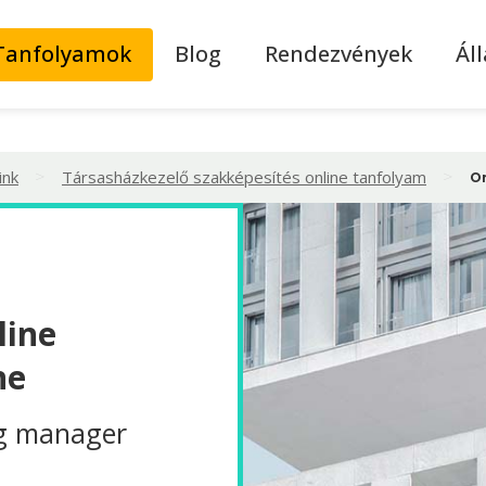
Tanfolyamok
Blog
Rendezvények
Ál
>
>
ink
Társasházkezelő szakképesítés online tanfolyam
O
line
ne
g manager