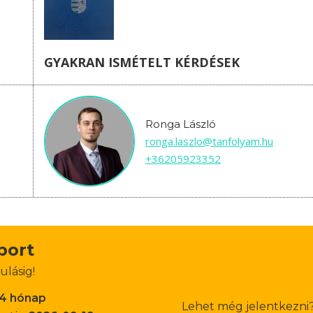
GYAKRAN ISMÉTELT KÉRDÉSEK
Ronga László
ronga.laszlo@tanfolyam.hu
+36205923352
oport
ulásig!
-4 hónap
Lehet még jelentkezni