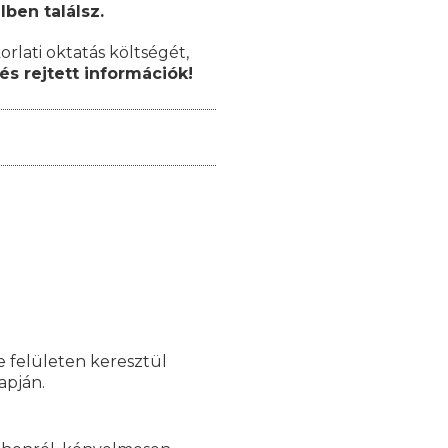
lben találsz.
orlati oktatás költségét,
és rejtett információk!
e felületen keresztül
lapján.