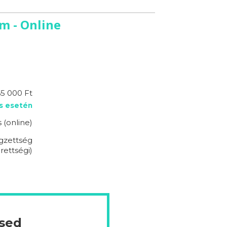
m - Online
5 000 Ft
s esetén
 (online)
égzettség
rettségi)
ésed