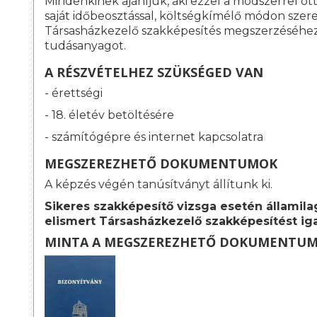
Mindenkinek ajánljuk, aki ezzel a módszerrel o
saját időbeosztással, költségkímélő módon szeret
Társasházkezelő szakképesítés megszerzéséhe
tudásanyagot.
A RÉSZVÉTELHEZ SZÜKSÉGED VAN
- érettségi
- 18. életév betöltésére
- számítógépre és internet kapcsolatra
MEGSZEREZHETŐ DOKUMENTUMOK
A képzés végén tanúsítványt állítunk ki.
Sikeres szakképesítő vizsga esetén államila
elismert
Társasházkezelő szakképesítést iga
MINTA A MEGSZEREZHETŐ DOKUMENTU