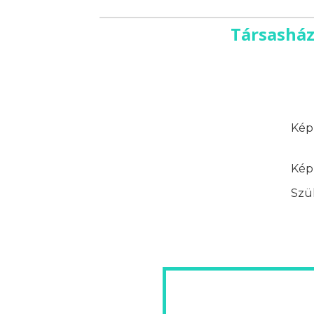
Társasház
Képz
Képz
Szük