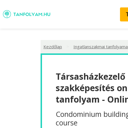
>
Kezdőlap
Ingatlanszakmai tanfolyama
Társasházkezelő
szakképesítés on
tanfolyam - Onli
Condominium buildin
course