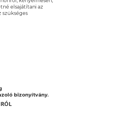
tthonról, kényelmesen,
né elsajátítani az
z szükséges
g
zoló bizonyítvány.
MRÓL