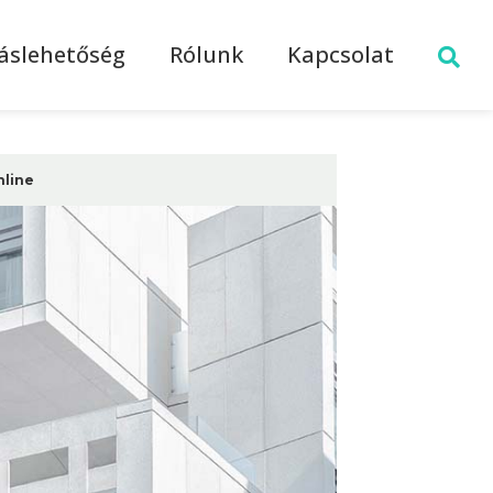
láslehetőség
Rólunk
Kapcsolat
nline