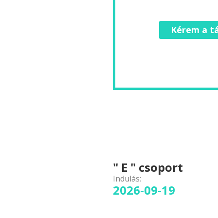
Kérem a tá
" E " csoport
Indulás:
2026-09-19