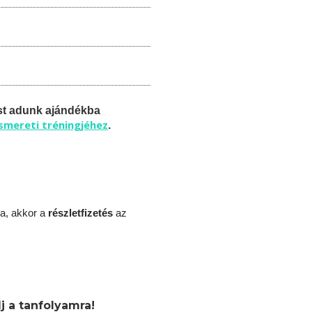
st adunk ajándékba
ismereti tréningjéhez
.
a, akkor a
részletfizetés
az
j a tanfolyamra!