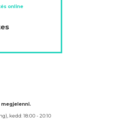
és online
tes
 megjelenni.
ng), k
edd: 18:00 - 20:10