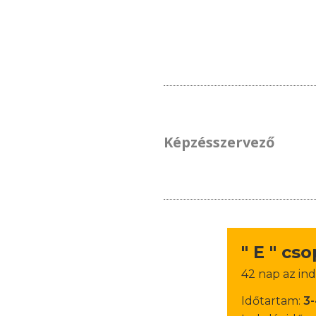
Képzésszervező
" E " cs
42 nap az ind
Időtartam:
3