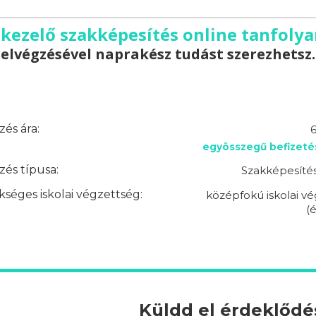
kezelő szakképesítés online tanfolya
elvégzésével naprakész tudást szerezhetsz.
és ára:
6
egyösszegű befizeté
és típusa:
Szakképesítés
séges iskolai végzettség:
középfokú iskolai v
(é
Küldd el érdeklőd