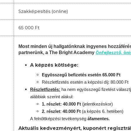
Szakképesítés (online)
65 000 Ft
Most minden új hallgatónknak ingyenes hozzáféré
Önfejlesztő, ön
partnerünk, a The Bright Academy
A képzés kötlsége:
Egyösszegű befizetés esetén 65.000 Ft
Részletfizetés esetén a képzési díj: 80.000 Ft
Részletfizetés:
ha nem egyösszegű fizetést választj
alábbiak szerint alakul:
1. részlet: 40.000 Ft
(jelentkezéskor)
2. részlet
:
40.000 Ft
(a képzés 6. hetében)
A
felnőttképzési
tevékenység
áfamentes.
Aktuális kedvezményért, kuponért regisztrál