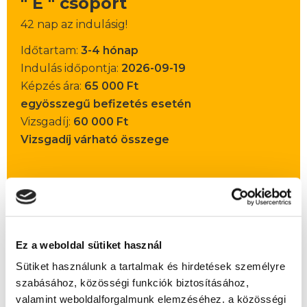
" E " csoport
42 nap az indulásig!
Időtartam:
3-4 hónap
Indulás időpontja:
2026-09-19
Képzés ára:
65 000 Ft
egyösszegű befizetés esetén
Vizsgadíj:
60 000 Ft
Vizsgadíj várható összege
Lehet még jelentkezni?
Igen
Jelentkezem!
Ez a weboldal sütiket használ
Sütiket használunk a tartalmak és hirdetések személyre
szabásához, közösségi funkciók biztosításához,
Végezd el
Társasházkezelő szakképesítés
valamint weboldalforgalmunk elemzéséhez. a közösségi