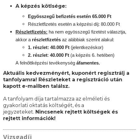
A képzés kötlsége:
Egyösszegű befizetés esetén 65.000 Ft
Részletfizetés esetén a képzési díj: 80.000 Ft
Részletfizetés:
ha nem egyösszegű fizetést választja,
akkor a
részletfizetés
az alábbiak szerint alakul:
1. részlet: 40.000 Ft
(jelentkezéskor)
2. részlet
:
40.000 Ft
(a képzés 6. hetében)
A
felnőttképzési
tevékenység
áfamentes.
Aktuális kedvezményért, kuponért regisztrálj a
tanfolyamra! Részleteket a regisztráció után
kapott e-mailben találsz.
A tanfolyam díja tartalmazza az elméleti és
gyakorlati oktatás költségét, és a
jegyzeteket.
Nincsenek rejtett költségek és
rejtett információk!
Vizsgadíj