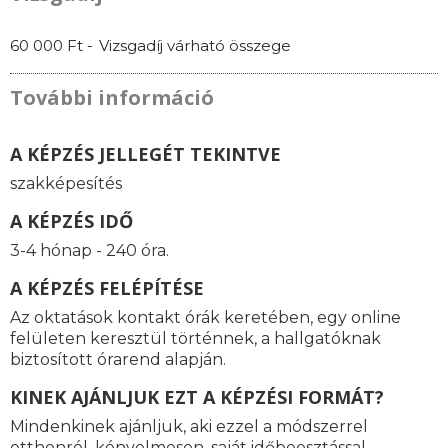
60 000 Ft -
Vizsgadíj várható összege
További információ
A KÉPZÉS JELLEGÉT TEKINTVE
szakképesítés
A KÉPZÉS IDŐ
3-4 hónap - 240 óra.
A KÉPZÉS FELÉPÍTÉSE
Az oktatások kontakt órák keretében, egy online
felületen keresztül történnek, a hallgatóknak
biztosított órarend alapján.
KINEK AJÁNLJUK EZT A KÉPZÉSI FORMÁT?
Mindenkinek ajánljuk, aki ezzel a módszerrel
otthonról, kényelmesen, saját időbeosztással,