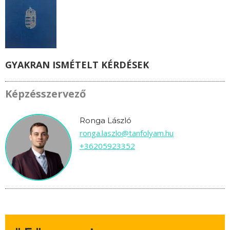
GYAKRAN ISMÉTELT KÉRDÉSEK
Képzésszervező
Ronga László
ronga.laszlo@tanfolyam.hu
+36205923352