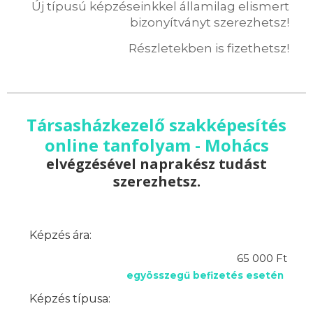
Új típusú képzéseinkkel államilag elismert
bizonyítványt szerezhetsz!
Részletekben is fizethetsz!
Társasházkezelő szakképesítés
online tanfolyam - Mohács
elvégzésével naprakész tudást
szerezhetsz.
Képzés ára:
65 000 Ft
egyösszegű befizetés esetén
Képzés típusa: