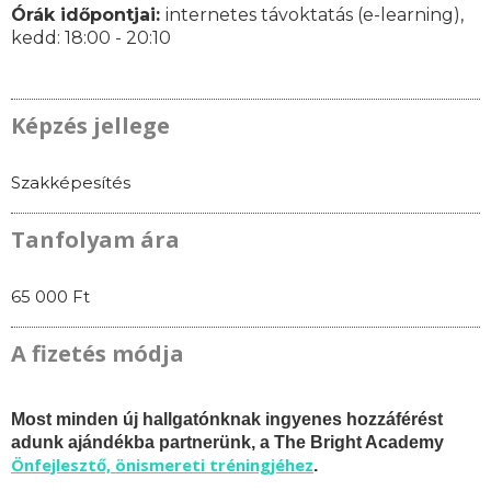
Órák időpontjai:
internetes távoktatás (e-learning),
k
edd: 18:00 - 20:10
Képzés jellege
Szakképesítés
Tanfolyam ára
65 000 Ft
A fizetés módja
Most minden új hallgatónknak ingyenes hozzáférést
adunk ajándékba partnerünk, a The Bright Academy
Önfejlesztő, önismereti tréningjéhez
.