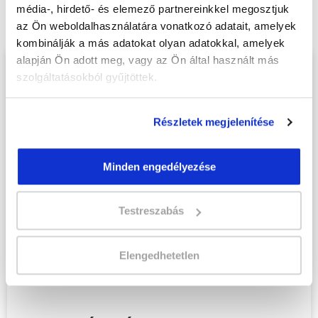
online tanfolyam - Mohács
média-, hirdető- és elemező partnereinkkel megosztjuk
tanfolyamunkat és váltsd valóra az álmaidat!
az Ön weboldalhasználatára vonatkozó adatait, amelyek
kombinálják a más adatokat olyan adatokkal, amelyek
alapján Ön adott meg, vagy az Ön által használt más
Töltsd ki adatlapunkat,
szolgáltatásokból gyűjtöttek.
hogy eljuttathassuk Hozzád
INGYENES és MINDEN
Részletek megjelenítése
KÖTELEZETTSÉGTŐL
MENTES tájékoztató
Minden engedélyezése
anyagunkat!
Kérjük, hogy a személyi
Testreszabás
igazolványban szereplő
adatok alapján töltsd ki az
Elengedhetetlen
űrlapot!