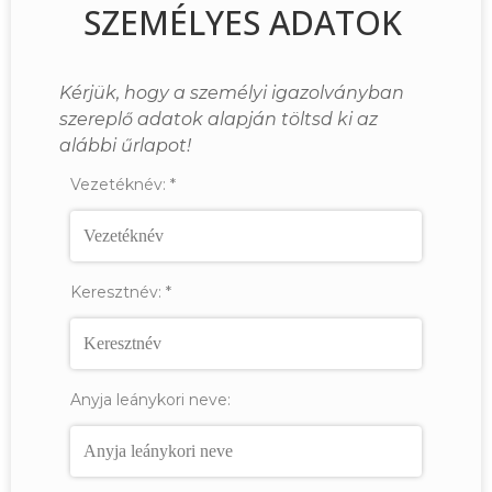
SZEMÉLYES ADATOK
Kérjük, hogy a személyi igazolványban
szereplő adatok alapján töltsd ki az
alábbi űrlapot!
Vezetéknév:
*
Keresztnév:
*
Anyja leánykori neve: