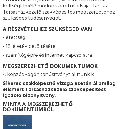
költségkímélő módon szeretné elsajátítani az
Társasházkezelő szakképesítés megszerzéséhez
szükséges tudásanyagot.
A RÉSZVÉTELHEZ SZÜKSÉGED VAN
- érettségi
- 18. életév betöltésére
- számítógépre és internet kapcsolatra
MEGSZEREZHETŐ DOKUMENTUMOK
A képzés végén tanúsítványt állítunk ki.
Sikeres szakképesítő vizsga esetén államilag
elismert
Társasházkezelő szakképesítést
igazoló bizonyítvány.
MINTA A MEGSZEREZHETŐ
DOKUMENTUMRÓL