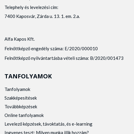
Telephely és levelezési cím:
7400 Kaposvár, Zárda u. 13. 1. em. 2.a.
Alfa Kapos Kft.
Felnőttképző engedély száma: E/2020/000010
Felnőttképző nyilvántartásba vételi száma: B/2020/001473
TANFOLYAMOK
Tanfolyamok
Szakképesítések
Továbbképzések
Online tanfolyamok
Levelező képzések, távoktatás, és e-learning
Ingyenes teszt: Milyen munka illik hozzám?