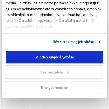
online tanfolyam - Kiskunhalas
média-, hirdető- és elemező partnereinkkel megosztjuk
tanfolyamunkat és váltsd valóra az álmaidat!
az Ön weboldalhasználatára vonatkozó adatait, amelyek
kombinálják a más adatokat olyan adatokkal, amelyek
alapján Ön adott meg, vagy az Ön által használt más
Töltsd ki adatlapunkat,
szolgáltatásokból gyűjtöttek.
hogy eljuttathassuk Hozzád
INGYENES és MINDEN
Részletek megjelenítése
KÖTELEZETTSÉGTŐL
MENTES tájékoztató
Minden engedélyezése
anyagunkat!
Kérjük, hogy a személyi
Testreszabás
igazolványban szereplő
adatok alapján töltsd ki az
Elengedhetetlen
űrlapot!