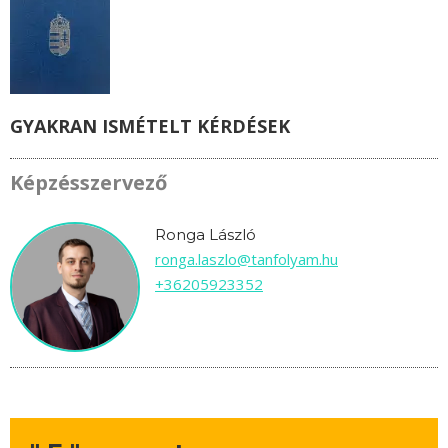
GYAKRAN ISMÉTELT KÉRDÉSEK
Képzésszervező
Ronga László
ronga.laszlo@tanfolyam.hu
+36205923352