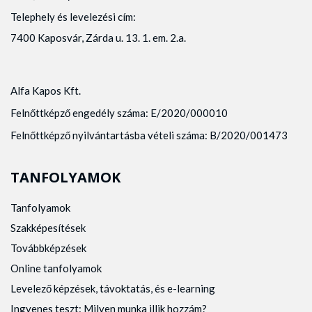
Telephely és levelezési cím:
7400 Kaposvár, Zárda u. 13. 1. em. 2.a.
Alfa Kapos Kft.
Felnőttképző engedély száma: E/2020/000010
Felnőttképző nyilvántartásba vételi száma: B/2020/001473
TANFOLYAMOK
Tanfolyamok
Szakképesítések
Továbbképzések
Online tanfolyamok
Levelező képzések, távoktatás, és e-learning
Ingyenes teszt: Milyen munka illik hozzám?