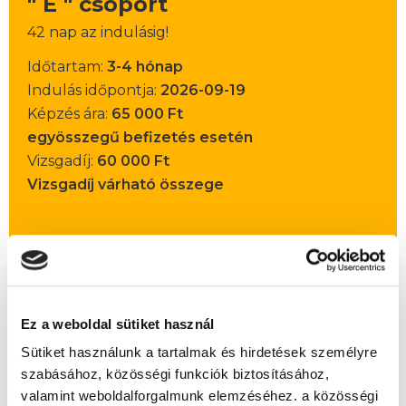
" E " csoport
42 nap az indulásig!
Időtartam:
3-4 hónap
Indulás időpontja:
2026-09-19
Képzés ára:
65 000 Ft
egyösszegű befizetés esetén
Vizsgadíj:
60 000 Ft
Vizsgadíj várható összege
Lehet még jelentkezni?
Igen
Jelentkezem!
Ez a weboldal sütiket használ
Sütiket használunk a tartalmak és hirdetések személyre
szabásához, közösségi funkciók biztosításához,
Végezd el
Társasházkezelő szakképesítés
valamint weboldalforgalmunk elemzéséhez. a közösségi