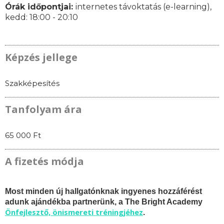
Órák időpontjai:
internetes távoktatás (e-learning),
k
edd: 18:00 - 20:10
Képzés jellege
Szakképesítés
Tanfolyam ára
65 000 Ft
A fizetés módja
Most minden új hallgatónknak ingyenes hozzáférést
adunk ajándékba partnerünk, a The Bright Academy
Önfejlesztő, önismereti tréningjéhez
.