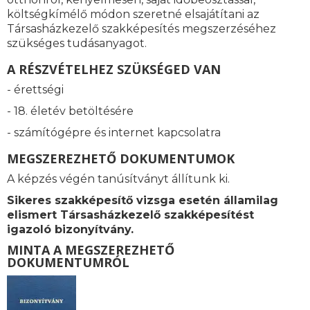
költségkímélő módon szeretné elsajátítani az
Társasházkezelő szakképesítés megszerzéséhez
szükséges tudásanyagot.
A RÉSZVÉTELHEZ SZÜKSÉGED VAN
- érettségi
- 18. életév betöltésére
- számítógépre és internet kapcsolatra
MEGSZEREZHETŐ DOKUMENTUMOK
A képzés végén tanúsítványt állítunk ki.
Sikeres szakképesítő vizsga esetén államilag
elismert
Társasházkezelő szakképesítést
igazoló bizonyítvány.
MINTA A MEGSZEREZHETŐ
DOKUMENTUMRÓL