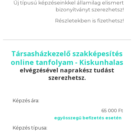
Új típusú képzéseinkkel államilag elismert
bizonyítványt szerezhetsz!
Részletekben is fizethetsz!
Társasházkezelő szakképesítés
online tanfolyam - Kiskunhalas
elvégzésével naprakész tudást
szerezhetsz.
Képzés ára:
65 000 Ft
egyösszegű befizetés esetén
Képzés típusa: