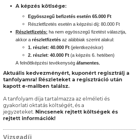
A képzés kötlsége:
Egyösszegű befizetés esetén 65.000 Ft
Részletfizetés esetén a képzési díj: 80.000 Ft
Részletfizetés:
ha nem egyösszegű fizetést választja,
akkor a
részletfizetés
az alábbiak szerint alakul:
1. részlet: 40.000 Ft
(jelentkezéskor)
2. részlet
:
40.000 Ft
(a képzés 6. hetében)
A
felnőttképzési
tevékenység
áfamentes.
Aktuális kedvezményért, kuponért regisztrálj a
tanfolyamra! Részleteket a regisztráció után
kapott e-mailben találsz.
A tanfolyam díja tartalmazza az elméleti és
gyakorlati oktatás költségét, és a
jegyzeteket.
Nincsenek rejtett költségek és
rejtett információk!
Vizsgadíj