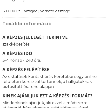
60 000 Ft -
Vizsgadíj várható összege
További információ
A KÉPZÉS JELLEGÉT TEKINTVE
szakképesítés
A KÉPZÉS IDŐ
3-4 hónap - 240 óra.
A KÉPZÉS FELÉPÍTÉSE
Az oktatások kontakt órák keretében, egy online
felületen keresztül történnek, a hallgatóknak
biztosított órarend alapján.
KINEK AJÁNLJUK EZT A KÉPZÉSI FORMÁT?
Mindenkinek ajánljuk, aki ezzel a módszerrel
otthonról, kényelmesen, saját időbeosztással,