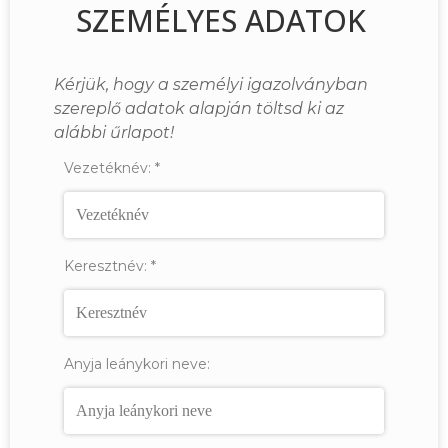
SZEMÉLYES ADATOK
Kérjük, hogy a személyi igazolványban
szereplő adatok alapján töltsd ki az
alábbi űrlapot!
Vezetéknév:
*
Keresztnév:
*
Anyja leánykori neve: