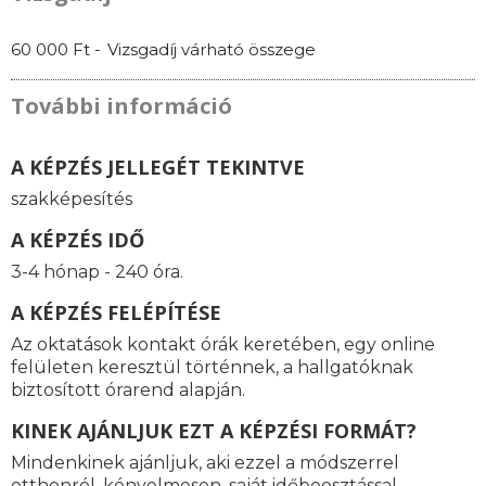
60 000 Ft -
Vizsgadíj várható összege
További információ
A KÉPZÉS JELLEGÉT TEKINTVE
szakképesítés
A KÉPZÉS IDŐ
3-4 hónap - 240 óra.
A KÉPZÉS FELÉPÍTÉSE
Az oktatások kontakt órák keretében, egy online
felületen keresztül történnek, a hallgatóknak
biztosított órarend alapján.
KINEK AJÁNLJUK EZT A KÉPZÉSI FORMÁT?
Mindenkinek ajánljuk, aki ezzel a módszerrel
otthonról, kényelmesen, saját időbeosztással,