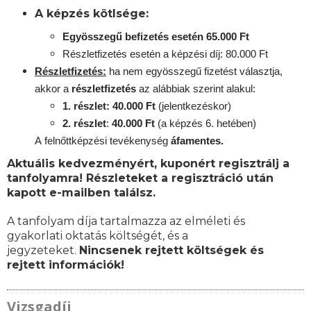
A képzés kötlsége:
Egyösszegű befizetés esetén 65.000 Ft
Részletfizetés esetén a képzési díj: 80.000 Ft
Részletfizetés:
ha nem egyösszegű fizetést választja,
akkor a
részletfizetés
az alábbiak szerint alakul:
1. részlet: 40.000 Ft
(jelentkezéskor)
2. részlet
:
40.000 Ft
(a képzés 6. hetében)
A
felnőttképzési
tevékenység
áfamentes.
Aktuális kedvezményért, kuponért regisztrálj a
tanfolyamra! Részleteket a regisztráció után
kapott e-mailben találsz.
A tanfolyam díja tartalmazza az elméleti és
gyakorlati oktatás költségét, és a
jegyzeteket.
Nincsenek rejtett költségek és
rejtett információk!
Vizsgadíj