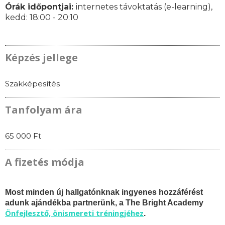
Órák időpontjai:
internetes távoktatás (e-learning),
k
edd: 18:00 - 20:10
Képzés jellege
Szakképesítés
Tanfolyam ára
65 000 Ft
A fizetés módja
Most minden új hallgatónknak ingyenes hozzáférést
adunk ajándékba partnerünk, a The Bright Academy
Önfejlesztő, önismereti tréningjéhez
.