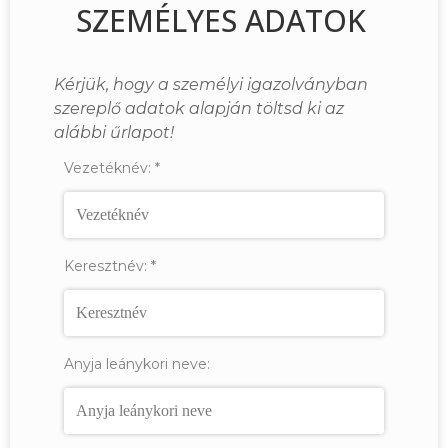
SZEMÉLYES ADATOK
Kérjük, hogy a személyi igazolványban
szereplő adatok alapján töltsd ki az
alábbi űrlapot!
Vezetéknév:
*
Keresztnév:
*
Anyja leánykori neve: