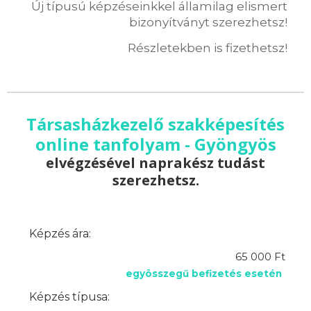
Új típusú képzéseinkkel államilag elismert
bizonyítványt szerezhetsz!
Részletekben is fizethetsz!
Társasházkezelő szakképesítés
online tanfolyam - Gyöngyös
elvégzésével naprakész tudást
szerezhetsz.
Képzés ára:
65 000 Ft
egyösszegű befizetés esetén
Képzés típusa: