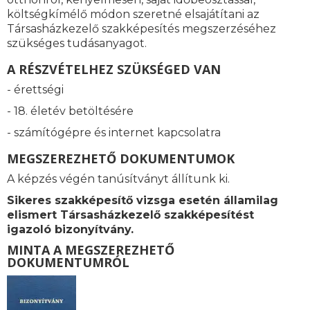
költségkímélő módon szeretné elsajátítani az
Társasházkezelő szakképesítés megszerzéséhez
szükséges tudásanyagot.
A RÉSZVÉTELHEZ SZÜKSÉGED VAN
- érettségi
- 18. életév betöltésére
- számítógépre és internet kapcsolatra
MEGSZEREZHETŐ DOKUMENTUMOK
A képzés végén tanúsítványt állítunk ki.
Sikeres szakképesítő vizsga esetén államilag
elismert
Társasházkezelő szakképesítést
igazoló bizonyítvány.
MINTA A MEGSZEREZHETŐ
DOKUMENTUMRÓL