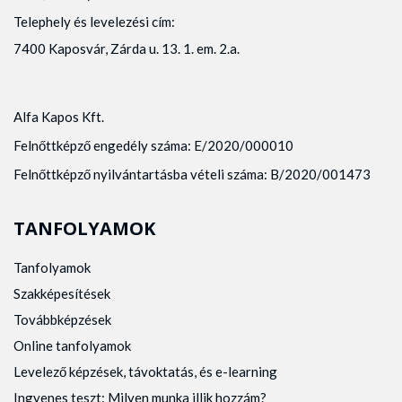
Telephely és levelezési cím:
7400 Kaposvár, Zárda u. 13. 1. em. 2.a.
Alfa Kapos Kft.
Felnőttképző engedély száma: E/2020/000010
Felnőttképző nyilvántartásba vételi száma: B/2020/001473
TANFOLYAMOK
Tanfolyamok
Szakképesítések
Továbbképzések
Online tanfolyamok
Levelező képzések, távoktatás, és e-learning
Ingyenes teszt: Milyen munka illik hozzám?