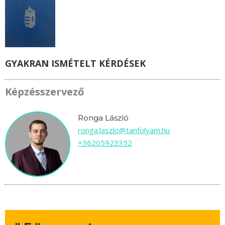
GYAKRAN ISMÉTELT KÉRDÉSEK
Képzésszervező
Ronga László
ronga.laszlo@tanfolyam.hu
+36205923352