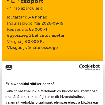
" E " csoport
44 nap az indulásig!
Időtartam:
3-4 hónap
Indulás időpontja:
2026-09-19
Képzés ára:
65 000 Ft
egyösszegű befizetés esetén
Vizsgadíj:
60 000 Ft
Vizsgadíj várható összege
Lehet még jelentkezni?
Igen
Jelentkezem!
Ez a weboldal sütiket használ
Sütiket használunk a tartalmak és hirdetések személyre
szabásához, közösségi funkciók biztosításához,
Végezd el
Társasházkezelő szakképesítés
valamint weboldalforgalmunk elemzéséhez. a közösségi