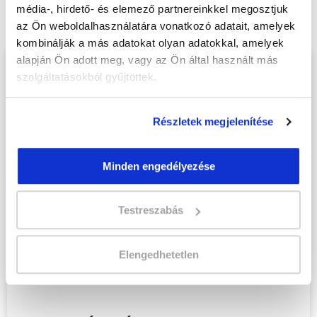
online tanfolyam - Gyöngyös
média-, hirdető- és elemező partnereinkkel megosztjuk
tanfolyamunkat és váltsd valóra az álmaidat!
az Ön weboldalhasználatára vonatkozó adatait, amelyek
kombinálják a más adatokat olyan adatokkal, amelyek
alapján Ön adott meg, vagy az Ön által használt más
Töltsd ki adatlapunkat,
szolgáltatásokból gyűjtöttek.
hogy eljuttathassuk Hozzád
INGYENES és MINDEN
Részletek megjelenítése
KÖTELEZETTSÉGTŐL
MENTES tájékoztató
Minden engedélyezése
anyagunkat!
Kérjük, hogy a személyi
Testreszabás
igazolványban szereplő
adatok alapján töltsd ki az
Elengedhetetlen
űrlapot!