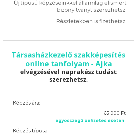
Új típusú képzéseinkkel államilag elismert
bizonyítványt szerezhetsz!
Részletekben is fizethetsz!
Társasházkezelő szakképesítés
online tanfolyam - Ajka
elvégzésével naprakész tudást
szerezhetsz.
Képzés ára:
65 000 Ft
egyösszegű befizetés esetén
Képzés típusa: