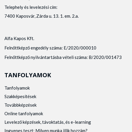
Telephely és levelezési cím:
7400 Kaposvár, Zárda u. 13. 1. em. 2.a.
Alfa Kapos Kft.
Felnőttképző engedély száma: E/2020/000010
Felnőttképző nyilvántartásba vételi száma: B/2020/001473
TANFOLYAMOK
Tanfolyamok
Szakképesítések
Továbbképzések
Online tanfolyamok
Levelező képzések, távoktatás, és e-learning
Ingyenes teszt: Milyen munka illik hozzám?