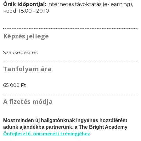
Órák időpontjai:
internetes távoktatás (e-learning),
k
edd: 18:00 - 20:10
Képzés jellege
Szakképesítés
Tanfolyam ára
65 000 Ft
A fizetés módja
Most minden új hallgatónknak ingyenes hozzáférést
adunk ajándékba partnerünk, a The Bright Academy
Önfejlesztő, önismereti tréningjéhez
.