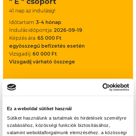
" E " csoport
41 nap az indulásig!
Időtartam:
3-4 hónap
Indulás időpontja:
2026-09-19
Képzés ára:
65 000 Ft
egyösszegű befizetés esetén
Vizsgadíj:
60 000 Ft
Vizsgadíj várható összege
Lehet még jelentkezni?
Igen
Jelentkezem!
Ez a weboldal sütiket használ
Sütiket használunk a tartalmak és hirdetések személyre
szabásához, közösségi funkciók biztosításához,
Végezd el
Társasházkezelő szakképesítés
valamint weboldalforgalmunk elemzéséhez. a közösségi