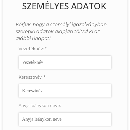
SZEMÉLYES ADATOK
Kérjük, hogy a személyi igazolványban
szereplő adatok alapján töltsd ki az
alábbi űrlapot!
Vezetéknév:
*
Keresztnév:
*
Anyja leánykori neve: