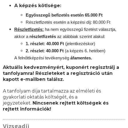
A képzés kötlsége:
Egyösszegű befizetés esetén 65.000 Ft
Részletfizetés esetén a képzési díj: 80.000 Ft
Részletfizetés:
ha nem egyösszegű fizetést választja,
akkor a
részletfizetés
az alábbiak szerint alakul:
1. részlet: 40.000 Ft
(jelentkezéskor)
2. részlet
:
40.000 Ft
(a képzés 6. hetében)
A
felnőttképzési
tevékenység
áfamentes.
Aktuális kedvezményért, kuponért regisztrálj a
tanfolyamra! Részleteket a regisztráció után
kapott e-mailben találsz.
A tanfolyam díja tartalmazza az elméleti és
gyakorlati oktatás költségét, és a
jegyzeteket.
Nincsenek rejtett költségek és
rejtett információk!
Vizsgadíj