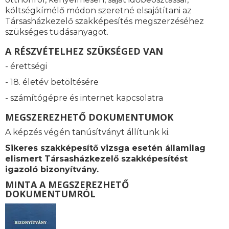
költségkímélő módon szeretné elsajátítani az
Társasházkezelő szakképesítés megszerzéséhez
szükséges tudásanyagot.
A RÉSZVÉTELHEZ SZÜKSÉGED VAN
- érettségi
- 18. életév betöltésére
- számítógépre és internet kapcsolatra
MEGSZEREZHETŐ DOKUMENTUMOK
A képzés végén tanúsítványt állítunk ki.
Sikeres szakképesítő vizsga esetén államilag
elismert
Társasházkezelő szakképesítést
igazoló bizonyítvány.
MINTA A MEGSZEREZHETŐ
DOKUMENTUMRÓL