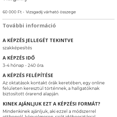
60 000 Ft -
Vizsgadíj várható összege
További információ
A KÉPZÉS JELLEGÉT TEKINTVE
szakképesítés
A KÉPZÉS IDŐ
3-4 hónap - 240 óra.
A KÉPZÉS FELÉPÍTÉSE
Az oktatások kontakt órák keretében, egy online
felületen keresztül történnek, a hallgatóknak
biztosított órarend alapján.
KINEK AJÁNLJUK EZT A KÉPZÉSI FORMÁT?
Mindenkinek ajánljuk, aki ezzel a módszerrel
otthonról, kényelmesen, saját időbeosztással,