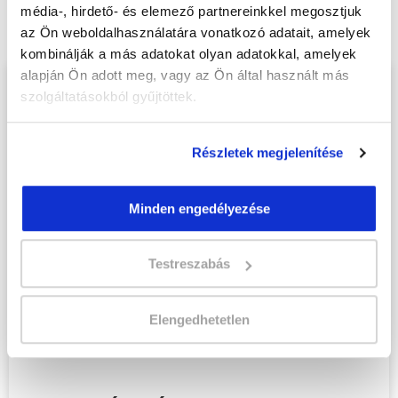
online tanfolyam - Ajka
tanfolyamunkat
média-, hirdető- és elemező partnereinkkel megosztjuk
és váltsd valóra az álmaidat!
az Ön weboldalhasználatára vonatkozó adatait, amelyek
kombinálják a más adatokat olyan adatokkal, amelyek
alapján Ön adott meg, vagy az Ön által használt más
Töltsd ki adatlapunkat,
szolgáltatásokból gyűjtöttek.
hogy eljuttathassuk Hozzád
INGYENES és MINDEN
Részletek megjelenítése
KÖTELEZETTSÉGTŐL
MENTES tájékoztató
Minden engedélyezése
anyagunkat!
Kérjük, hogy a személyi
Testreszabás
igazolványban szereplő
adatok alapján töltsd ki az
Elengedhetetlen
űrlapot!