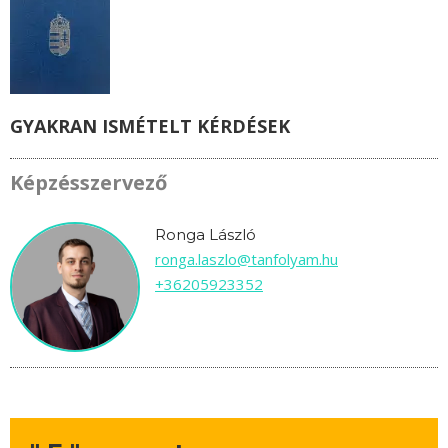
GYAKRAN ISMÉTELT KÉRDÉSEK
Képzésszervező
Ronga László
ronga.laszlo@tanfolyam.hu
+36205923352