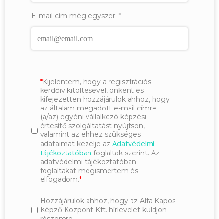
E-mail cím még egyszer:
*
Kijelentem, hogy a regisztrációs
kérdőív kitöltésével, önként és
kifejezetten hozzájárulok ahhoz, hogy
az általam megadott e-mail címre
(a/az) egyéni vállalkozó képzési
értesítő szolgáltatást nyújtson,
valamint az ehhez szükséges
Adatvédelmi
adataimat kezelje az
tájékoztatóban
foglaltak szerint. Az
adatvédelmi tájékoztatóban
foglaltakat megismertem és
elfogadom.
Hozzájárulok ahhoz, hogy az Alfa Kapos
Képző Központ Kft. hírlevelet küldjön
részemre.