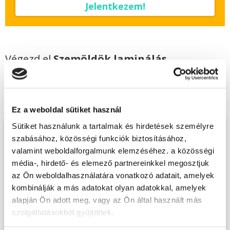
Jelentkezem!
Végezd el
Szemöldök laminálás
tanfolyam + szempilla lifting és
szemöldök henna - Nyíregyháza
tanfolyamunkat és váltsd valóra az álmaidat!
Ez a weboldal sütiket használ
Sütiket használunk a tartalmak és hirdetések személyre
Töltsd ki adatlapunkat,
szabásához, közösségi funkciók biztosításához,
hogy eljuttathassuk Hozzád
valamint weboldalforgalmunk elemzéséhez. a közösségi
média-, hirdető- és elemező partnereinkkel megosztjuk
INGYENES és MINDEN
az Ön weboldalhasználatára vonatkozó adatait, amelyek
KÖTELEZETTSÉGTŐL
kombinálják a más adatokat olyan adatokkal, amelyek
MENTES tájékoztató
alapján Ön adott meg, vagy az Ön által használt más
anyagunkat!
szolgáltatásokból gyűjtöttek.