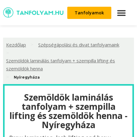
Tanfolyamok
>
Kezdőlap
Szépségápolási és divat tanfolyamaink
>
Szemöldök laminálás tanfolyam + szempilla lifting és
szemöldök henna
>
Nyíregyháza
Szemöldök laminálás
tanfolyam + szempilla
lifting és szemöldök henna -
Nyíregyháza