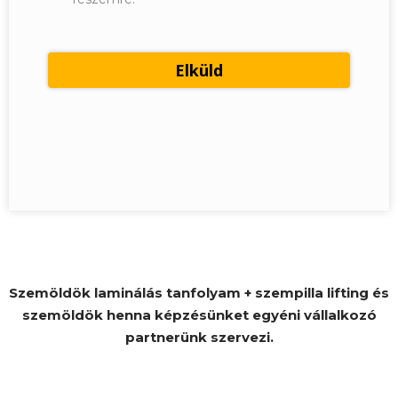
Szemöldök laminálás tanfolyam + szempilla lifting és
szemöldök henna képzésünket egyéni vállalkozó
partnerünk szervezi.