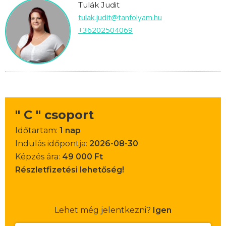
Tulák Judit
tulak.judit@tanfolyam.hu
+36202504069
" C " csoport
Időtartam:
1 nap
Indulás időpontja:
2026-08-30
Képzés ára:
49 000 Ft
Részletfizetési lehetőség!
Lehet még jelentkezni?
Igen