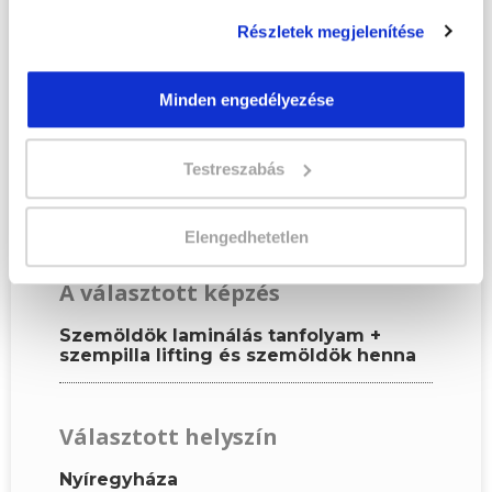
Kérjük, hogy a személyi
Részletek megjelenítése
igazolványban szereplő
adatok alapján töltsd ki az
űrlapot!
Minden engedélyezése
Testreszabás
KÉPZÉSI ADATOK
Elengedhetetlen
A választott képzés
Szemöldök laminálás tanfolyam +
szempilla lifting és szemöldök henna
Választott helyszín
Nyíregyháza