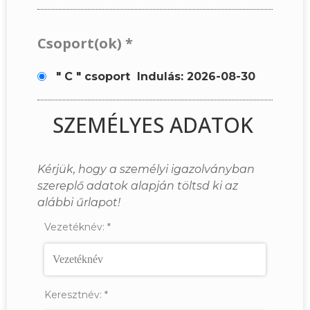
Csoport(ok)
*
" C " csoport
Indulás: 2026-08-30
SZEMÉLYES ADATOK
Kérjük, hogy a személyi igazolványban
szereplő adatok alapján töltsd ki az
alábbi űrlapot!
Vezetéknév:
*
Keresztnév:
*