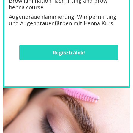
Brow lamination, lash lifting and brow
henna course
Augenbrauenlaminierung, Wimpernlifting
und Augenbrauenfärben mit Henna Kurs
Regisztrálok!