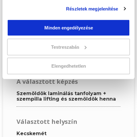
Kérjük, hogy a személyi
Részletek megjelenítése
igazolványban szereplő
adatok alapján töltsd ki az
űrlapot!
Minden engedélyezése
Testreszabás
KÉPZÉSI ADATOK
Elengedhetetlen
A választott képzés
Szemöldök laminálás tanfolyam +
szempilla lifting és szemöldök henna
Választott helyszín
Kecskemét