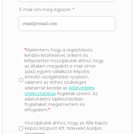
E-mail cím még egyszer:
*
Kijelentem, hogy a regisztrációs
kérdőív kitöltésével, önként és
kifejezetten hozzájárulok ahhoz, hogy
az általam megadott e-mail címre
(a/az) egyéni vállalkozó képzési
értesítő szolgáltatást nyújtson,
valamint az ehhez szükséges
Adatvédelmi
adataimat kezelje az
tájékoztatóban
foglaltak szerint. Az
adatvédelmi tájékoztatóban
foglaltakat megismertem és
elfogadom.
Hozzájárulok ahhoz, hogy az Alfa Kapos
Képző Központ Kft. hírlevelet küldjön
részemre.