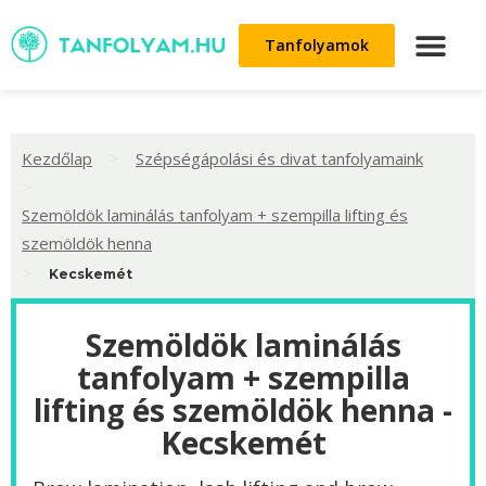
Tanfolyamok
>
Kezdőlap
Szépségápolási és divat tanfolyamaink
>
Szemöldök laminálás tanfolyam + szempilla lifting és
szemöldök henna
>
Kecskemét
Szemöldök laminálás
tanfolyam + szempilla
lifting és szemöldök henna -
Kecskemét