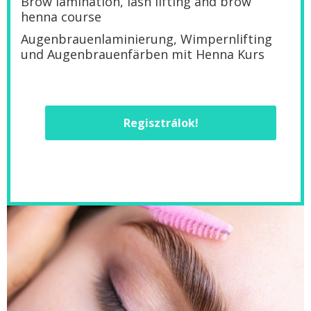
Brow lamination, lash lifting and brow
henna course
Augenbrauenlaminierung, Wimpernlifting
und Augenbrauenfärben mit Henna Kurs
Regisztrálok!