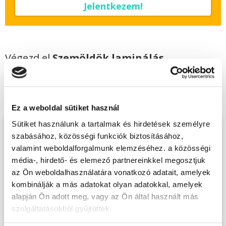
Jelentkezem!
Végezd el
Szemöldök laminálás
tanfolyam + szempilla lifting és
szemöldök henna - Kecskemét
tanfolyamunkat és váltsd valóra az álmaidat!
Ez a weboldal sütiket használ
Sütiket használunk a tartalmak és hirdetések személyre
Töltsd ki adatlapunkat,
szabásához, közösségi funkciók biztosításához,
hogy eljuttathassuk Hozzád
valamint weboldalforgalmunk elemzéséhez. a közösségi
média-, hirdető- és elemező partnereinkkel megosztjuk
INGYENES és MINDEN
az Ön weboldalhasználatára vonatkozó adatait, amelyek
KÖTELEZETTSÉGTŐL
kombinálják a más adatokat olyan adatokkal, amelyek
MENTES tájékoztató
alapján Ön adott meg, vagy az Ön által használt más
anyagunkat!
szolgáltatásokból gyűjtöttek.