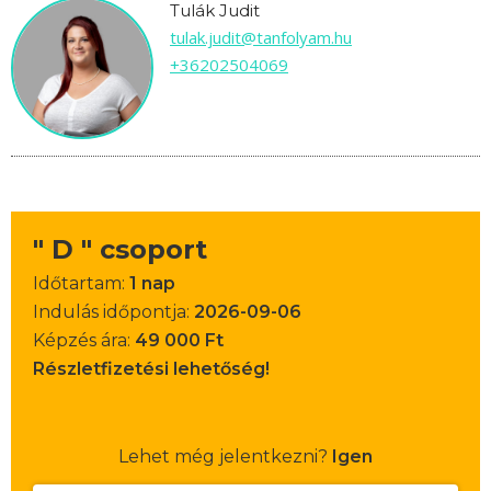
Tulák Judit
tulak.judit@tanfolyam.hu
+36202504069
" D " csoport
Időtartam:
1 nap
Indulás időpontja:
2026-09-06
Képzés ára:
49 000 Ft
Részletfizetési lehetőség!
Lehet még jelentkezni?
Igen