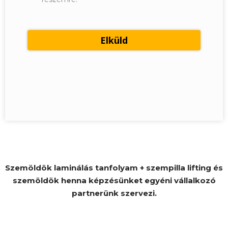
Szemöldök laminálás tanfolyam + szempilla lifting és
szemöldök henna képzésünket egyéni vállalkozó
partnerünk szervezi.