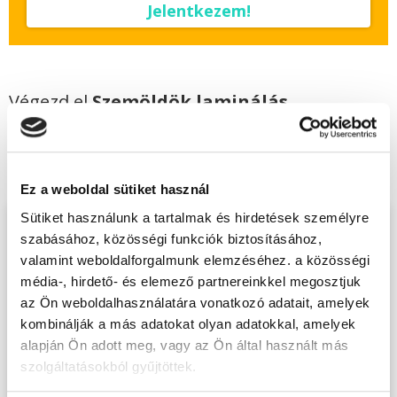
Jelentkezem!
Végezd el
Szemöldök laminálás
tanfolyam + szempilla lifting és
szemöldök henna - Gyöngyös
tanfolyamunkat és váltsd valóra az álmaidat!
Ez a weboldal sütiket használ
Sütiket használunk a tartalmak és hirdetések személyre
Töltsd ki adatlapunkat,
szabásához, közösségi funkciók biztosításához,
hogy eljuttathassuk Hozzád
valamint weboldalforgalmunk elemzéséhez. a közösségi
média-, hirdető- és elemező partnereinkkel megosztjuk
INGYENES és MINDEN
az Ön weboldalhasználatára vonatkozó adatait, amelyek
KÖTELEZETTSÉGTŐL
kombinálják a más adatokat olyan adatokkal, amelyek
MENTES tájékoztató
alapján Ön adott meg, vagy az Ön által használt más
anyagunkat!
szolgáltatásokból gyűjtöttek.