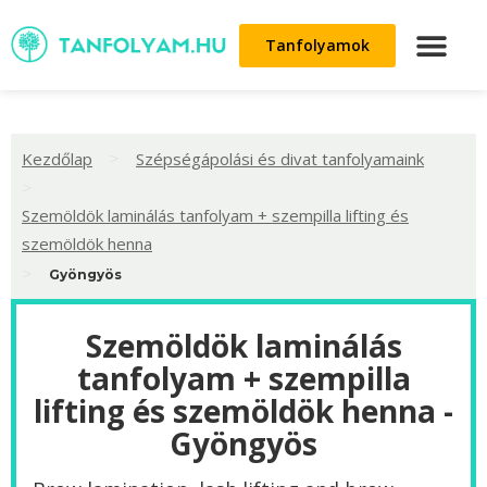
Tanfolyamok
>
Kezdőlap
Szépségápolási és divat tanfolyamaink
>
Szemöldök laminálás tanfolyam + szempilla lifting és
szemöldök henna
>
Gyöngyös
Szemöldök laminálás
tanfolyam + szempilla
lifting és szemöldök henna -
Gyöngyös