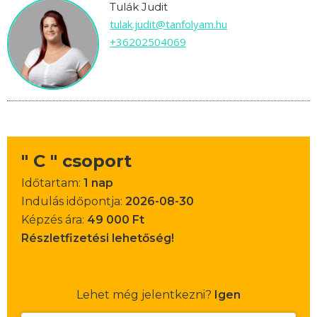
Tulák Judit
tulak.judit@tanfolyam.hu
+36202504069
" C " csoport
Időtartam:
1 nap
Indulás időpontja:
2026-08-30
Képzés ára:
49 000 Ft
Részletfizetési lehetőség!
Lehet még jelentkezni?
Igen