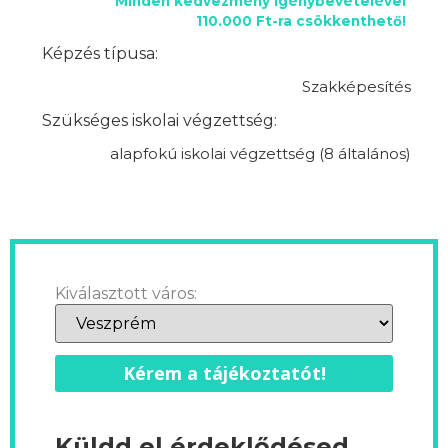
Minden kedvezmény igénybevételével
110.000 Ft-ra csökkenthető!
Képzés típusa:
Szakképesítés
Szükséges iskolai végzettség:
alapfokú iskolai végzettség (8 általános)
Kiválasztott város:
Kérem a tájékoztatót!
Küldd el érdeklődésed