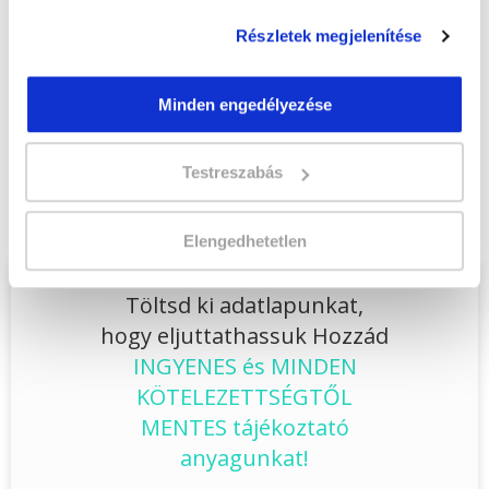
Jelentkezem!
Részletek megjelenítése
Minden engedélyezése
Végezd el
Számítógépes adatrögzítő
szakképesítés online tanfolyam -
Testreszabás
Veszprém
tanfolyamunkat és váltsd valóra
az álmaidat!
Elengedhetetlen
Töltsd ki adatlapunkat,
hogy eljuttathassuk Hozzád
INGYENES és MINDEN
KÖTELEZETTSÉGTŐL
MENTES tájékoztató
anyagunkat!