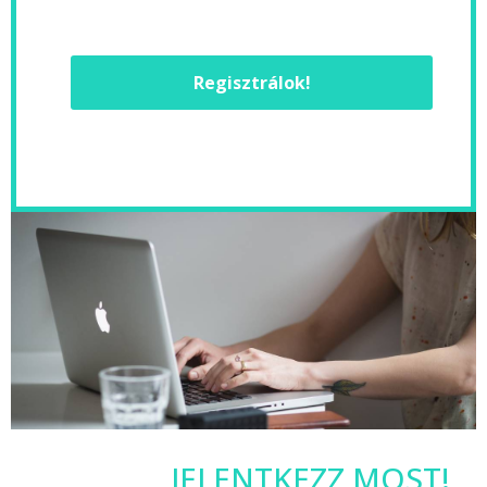
Regisztrálok!
JELENTKEZZ MOST!