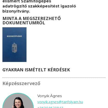
elismert Számítógépes
adatrögzítő
szakképesítést igazoló
bizonyítvány.
MINTA A MEGSZEREZHETŐ
DOKUMENTUMRÓL
GYAKRAN ISMÉTELT KÉRDÉSEK
Képzésszervező
Vonyik Ágnes
vonyik.agnes@tanfolyam.hu
+36304623843