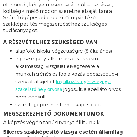
otthonról, kényelmesen, saját időbeosztással,
költségkímélő módon szeretné elsajátítani a
Számítógépes adatrögzítői ügyintéző
szakképesítés megszerzéséhez szükséges
tudásanyagot.
A RÉSZVÉTELHEZ SZÜKSÉGED VAN
alapfokú iskolai végzettségre (8 általános)
egészségügyi alkalmasságra: s
zakmai
alkalmassági vizsgálat elvégzésére a
munkahigiénés és foglalkozás-egészségügyi
foglalkozás-
egészségügyi
szerv által kijelölt
szakellátó hely orvosa
jogosult, alapellátó orvos
nem jogosult
számítógépre és internet kapcsolatra
MEGSZEREZHETŐ DOKUMENTUMOK
A képzés végén tanúsítványt állítunk ki.
Sikeres szakképesítő vizsga esetén államilag