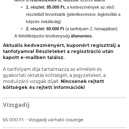
1. részlet: 85.000 Ft,
a kedvezmények az első
részletből levonhatók
(jelentkezéskor, legkésőbb a
képzés indulásáig)
2. részlet
:
6
0.000 Ft
(a tanfolyam 2. hónapjában)
A
felnőttképzési
tevékenység
áfamentes.
Aktuális kedvezményért, kuponért regisztrálj a
tanfolyamra! Részleteket a regisztráció után
kapott e-mailben találsz.
A tanfolyam díja tartalmazza az elméleti és
gyakorlati oktatás költségét, a jegyzeteket, a
modulzáró vizsgák díjait.
Nincsenek rejtett
költségek és rejtett információk!
Vizsgadíj
65 000 Ft -
Vizsgadíj várható összege