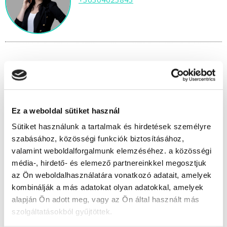
" A " csoport
Időtartam:
3 hónap
Ez a weboldal sütiket használ
Indulás időpontja:
2026-09-19
Képzés ára:
145 000 Ft
Sütiket használunk a tartalmak és hirdetések személyre
szabásához, közösségi funkciók biztosításához,
Minden kedvezmény igénybevételével 110.000
Ft-ra csökkenthető!
valamint weboldalforgalmunk elemzéséhez. a közösségi
Vizsgadíj:
65 000 Ft
média-, hirdető- és elemező partnereinkkel megosztjuk
Vizsgadíj várható összege
az Ön weboldalhasználatára vonatkozó adatait, amelyek
kombinálják a más adatokat olyan adatokkal, amelyek
alapján Ön adott meg, vagy az Ön által használt más
szolgáltatásokból gyűjtöttek.
Lehet még jelentkezni?
Igen