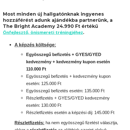
Most minden új hallgatónknak ingyenes
hozzáférést adunk ajándékba partnerünk, a
The Bright Academy 24.990 Ft értékű
Önfejlesztő, önismereti tréningjéhez
.
A képzés költsége:
Egyösszegű befizetés + GYES/GYED
kedvezmény + kedvezmény kupon esetén
110.000 Ft
Egyösszegű befizetés + kedvezmény kupon
esetén: 125.000 Ft
Egyösszegű befizetés esetén: 135.000 Ft
Részletfizetés + GYES/GYED kedvezmény
esetén: 130.000 Ft
Részletfizetés esetén a képzési díj: 145.000 Ft
Részletfizetés:
ha nem egyösszegű fizetést választja,
akkor a
részletfizetés
az alábbiak szerint alakul: