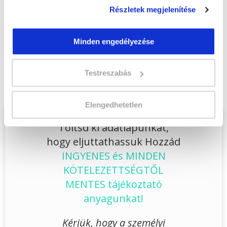
Jelentkezem!
Részletek megjelenítése
Minden engedélyezése
Végezd el
Számítógépes adatrögzítő
Testreszabás
szakképesítés online tanfolyam - Szeged
tanfolyamunkat és váltsd valóra az álmaidat!
Elengedhetetlen
Töltsd ki adatlapunkat,
hogy eljuttathassuk Hozzád
INGYENES és MINDEN
KÖTELEZETTSÉGTŐL
MENTES tájékoztató
anyagunkat!
Kérjük, hogy a személyi