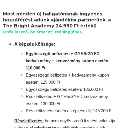
Most minden új hallgatónknak ingyenes
hozzáférést adunk ajándékba partnerünk, a
The Bright Academy 24.990 Ft értékű
Önfejlesztő, önismereti tréningjéhez
.
A képzés költsége:
Egyösszegű befizetés + GYES/GYED
kedvezmény + kedvezmény kupon esetén
110.000 Ft
Egyösszegű befizetés + kedvezmény kupon
esetén: 125.000 Ft
Egyösszegű befizetés esetén: 135.000 Ft
Részletfizetés + GYES/GYED kedvezmény
esetén: 130.000 Ft
Részletfizetés esetén a képzési díj: 145.000 Ft
Részletfizetés:
ha nem egyösszegű fizetést választja,
akkor a
részletfizetés
az alábbiak szerint alakul: