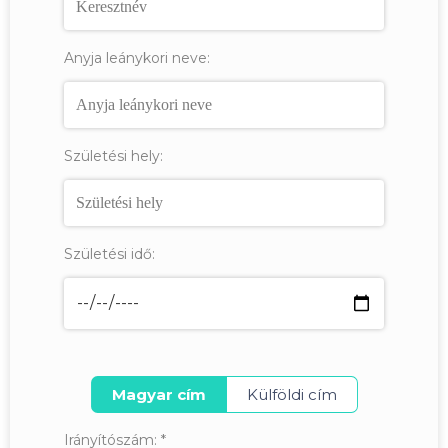
Anyja leánykori neve:
Születési hely:
Születési idő:
Magyar cím
Külföldi cím
Irányítószám:
*