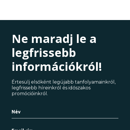
Ne maradj le a
legfrissebb
információkról!
Értesülj elsőként legújabb tanfolyamainkról,
legfrissebb híreinkről és időszakos
promócióinkról.