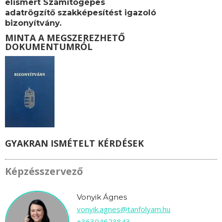
elismert Számítógépes
adatrögzítő
szakképesítést igazoló
bizonyítvány.
MINTA A MEGSZEREZHETŐ
DOKUMENTUMRÓL
GYAKRAN ISMÉTELT KÉRDÉSEK
Képzésszervező
Vonyik Ágnes
vonyik.agnes@tanfolyam.hu
+36304623843