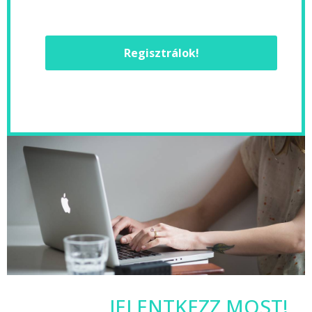
Regisztrálok!
JELENTKEZZ MOST!