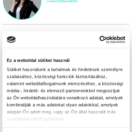
" A " csoport
Időtartam:
3 hónap
Ez a weboldal sütiket használ
Indulás időpontja:
2026-09-19
Sütiket használunk a tartalmak és hirdetések személyre
Képzés ára:
145 000 Ft
szabásához, közösségi funkciók biztosításához,
Minden kedvezmény igénybevételével 110.000
valamint weboldalforgalmunk elemzéséhez. a közösségi
Ft-ra csökkenthető!
média-, hirdető- és elemező partnereinkkel megosztjuk
Vizsgadíj:
65 000 Ft
az Ön weboldalhasználatára vonatkozó adatait, amelyek
Vizsgadíj várható összege
kombinálják a más adatokat olyan adatokkal, amelyek
alapján Ön adott meg, vagy az Ön által használt más
szolgáltatásokból gyűjtöttek.
Lehet még jelentkezni?
Igen