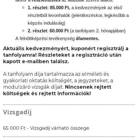
1. részlet: 85.000 Ft,
a kedvezmények az első
részletből levonhatók
(jelentkezéskor, legkésőbb a
képzés indulásáig)
2. részlet
:
6
0.000 Ft
(a tanfolyam 2. hónapjában)
A
felnőttképzési
tevékenység
áfamentes.
Aktuális kedvezményért, kuponért regisztrálj a
tanfolyamra! Részleteket a regisztráció után
kapott e-mailben találsz.
A tanfolyam díja tartalmazza az elméleti és
gyakorlati oktatás költségét, a jegyzeteket, a
modulzáró vizsgák díjait.
Nincsenek rejtett
költségek és rejtett információk!
Vizsgadíj
65 000 Ft -
Vizsgadíj várható összege