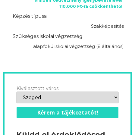
Minden kedvezmény igénybevételével
110.000 Ft-ra csökkenthető!
Képzés típusa:
Szakképesítés
Szükséges iskolai végzettség:
alapfokú iskolai végzettség (8 általános)
Kiválasztott város:
Kérem a tájékoztatót!
Küldd el érdeklődésed