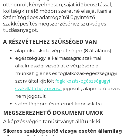
otthonról, kényelmesen, saját időbeosztással,
költségkímélő módon szeretné elsajátítani a
Számítógépes adatrögzítői ügyintéző
szakképesítés megszerzéséhez szükséges
tudásanyagot.
A RÉSZVÉTELHEZ SZÜKSÉGED VAN
alapfokú iskolai végzettségre (8 általános)
egészségügyi alkalmasságra: s
zakmai
alkalmassági vizsgálat elvégzésére a
munkahigiénés és foglalkozás-egészségügyi
foglalkozás-
egészségügyi
szerv által kijelölt
szakellátó hely orvosa
jogosult, alapellátó orvos
nem jogosult
számítógépre és internet kapcsolatra
MEGSZEREZHETŐ DOKUMENTUMOK
A képzés végén tanúsítványt állítunk ki.
Sikeres szakképesítő vizsga esetén államilag