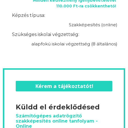
Minden kedvezmény igénybevételével
110.000 Ft-ra csökkenthető!
Képzés típusa:
Szakképesítés (online)
Szükséges iskolai végzettség:
alapfokú iskolai végzettség (8 általános)
Kérem a tájékoztatót!
Küldd el érdeklődésed
Számítógépes adatrögzítő
szakképesítés online tanfolyam -
Online