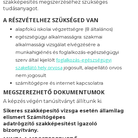
szakképesítés megszerzéséhez szükséges
tudásanyagot.
A RÉSZVÉTELHEZ SZÜKSÉGED VAN
alapfokú iskolai végzettségre (8 általános)
egészségügyi alkalmasságra: s
zakmai
alkalmassági vizsgálat elvégzésére a
munkahigiénés és foglalkozás-egészségügyi
foglalkozás-
egészségügyi
szerv által kijelölt
szakellátó hely orvosa
jogosult, alapellátó orvos
nem jogosult
számítógépre és internet kapcsolatra
MEGSZEREZHETŐ DOKUMENTUMOK
A képzés végén tanúsítványt állítunk ki.
Sikeres szakképesítő vizsga esetén államilag
elismert Számítógépes
adatrögzítő
szakképesítést igazoló
bizonyítvány.