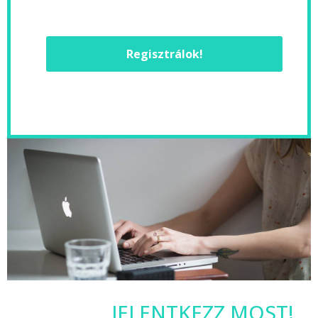
Regisztrálok!
JELENTKEZZ MOST!