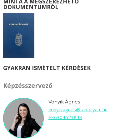
MINTA A MEGSZEREZHETŐ
DOKUMENTUMRÓL
GYAKRAN ISMÉTELT KÉRDÉSEK
Képzésszervező
Vonyik Ágnes
vonyik.agnes@tanfolyam.hu
+36304623843