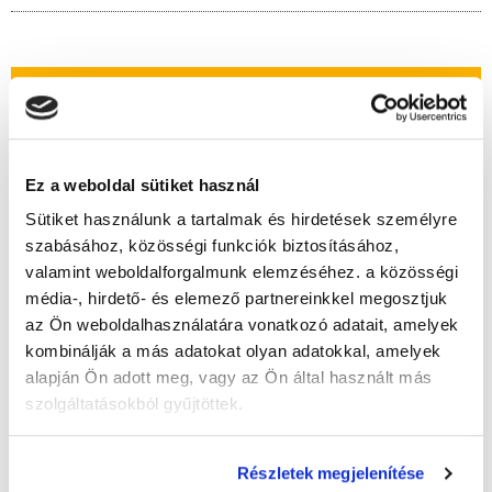
" A " csoport
Időtartam:
3 hónap
Indulás időpontja:
2026-09-19
Ez a weboldal sütiket használ
Képzés ára:
145 000 Ft
Sütiket használunk a tartalmak és hirdetések személyre
Minden kedvezmény igénybevételével 110.000
Ft-ra csökkenthető!
szabásához, közösségi funkciók biztosításához,
Vizsgadíj:
65 000 Ft
valamint weboldalforgalmunk elemzéséhez. a közösségi
média-, hirdető- és elemező partnereinkkel megosztjuk
Vizsgadíj várható összege
az Ön weboldalhasználatára vonatkozó adatait, amelyek
kombinálják a más adatokat olyan adatokkal, amelyek
alapján Ön adott meg, vagy az Ön által használt más
Lehet még jelentkezni?
Igen
szolgáltatásokból gyűjtöttek.
Jelentkezem!
Részletek megjelenítése