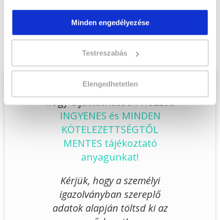
Minden engedélyezése
Végezd el
Számítógépes adatrögzítő
szakképesítés online tanfolyam - Online
tanfolyamunkat és váltsd valóra az álmaidat!
Testreszabás
Elengedhetetlen
Töltsd ki adatlapunkat,
hogy eljuttathassuk Hozzád
INGYENES és MINDEN
KÖTELEZETTSÉGTŐL
MENTES tájékoztató
anyagunkat!
Kérjük, hogy a személyi
igazolványban szereplő
adatok alapján töltsd ki az