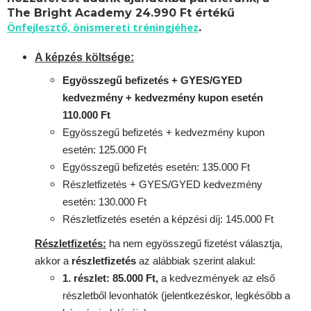
The Bright Academy 24.990 Ft értékű
Önfejlesztő, önismereti tréningjéhez
.
A képzés költsége:
Egyösszegű befizetés + GYES/GYED
kedvezmény + kedvezmény kupon esetén
110.000 Ft
Egyösszegű befizetés + kedvezmény kupon
esetén: 125.000 Ft
Egyösszegű befizetés esetén: 135.000 Ft
Részletfizetés + GYES/GYED kedvezmény
esetén: 130.000 Ft
Részletfizetés esetén a képzési díj: 145.000 Ft
Részletfizetés:
ha nem egyösszegű fizetést választja,
akkor a
részletfizetés
az alábbiak szerint alakul:
1. részlet: 85.000 Ft,
a kedvezmények az első
részletből levonhatók
(jelentkezéskor, legkésőbb a