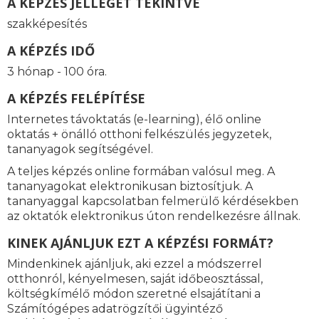
A KÉPZÉS JELLEGÉT TEKINTVE
szakképesítés
A KÉPZÉS IDŐ
3 hónap - 100 óra.
A KÉPZÉS FELÉPÍTÉSE
Internetes távoktatás (e-learning), élő online
oktatás + önálló otthoni felkészülés jegyzetek,
tananyagok segítségével.
A teljes képzés online formában valósul meg. A
tananyagokat elektronikusan biztosítjuk. A
tananyaggal kapcsolatban felmerülő kérdésekben
az oktatók elektronikus úton rendelkezésre állnak.
KINEK AJÁNLJUK EZT A KÉPZÉSI FORMÁT?
Mindenkinek ajánljuk, aki ezzel a módszerrel
otthonról, kényelmesen, saját időbeosztással,
költségkímélő módon szeretné elsajátítani a
Számítógépes adatrögzítői ügyintéző