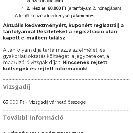
képzés indulásáig)
2. részlet
:
6
0.000 Ft
(a tanfolyam 2. hónapjában)
A
felnőttképzési
tevékenység
áfamentes.
Aktuális kedvezményért, kuponért regisztrálj a
tanfolyamra! Részleteket a regisztráció után
kapott e-mailben találsz.
A tanfolyam díja tartalmazza az elméleti és
gyakorlati oktatás költségét, a jegyzeteket, a
modulzáró vizsgák díjait.
Nincsenek rejtett
költségek és rejtett információk!
Vizsgadíj
65 000 Ft -
Vizsgadíj várható összege
További információ