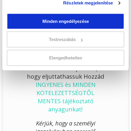
Jelentkezem!
Részletek megjelenítése
Minden engedélyezése
Végezd el
Számítógépes adatrögzítő
szakképesítés online tanfolyam - Eger
Testreszabás
tanfolyamunkat és váltsd valóra az álmaidat!
Elengedhetetlen
Töltsd ki adatlapunkat,
hogy eljuttathassuk Hozzád
INGYENES és MINDEN
KÖTELEZETTSÉGTŐL
MENTES tájékoztató
anyagunkat!
Kérjük, hogy a személyi