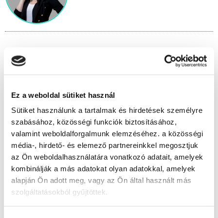
" A " csoport
Időtartam:
3 hónap
Ez a weboldal sütiket használ
Indulás időpontja:
2026-09-19
Sütiket használunk a tartalmak és hirdetések személyre
Képzés ára:
145 000 Ft
szabásához, közösségi funkciók biztosításához,
Minden kedvezmény igénybevételével 110.000
valamint weboldalforgalmunk elemzéséhez. a közösségi
Ft-ra csökkenthető!
média-, hirdető- és elemező partnereinkkel megosztjuk
Vizsgadíj:
65 000 Ft
az Ön weboldalhasználatára vonatkozó adatait, amelyek
Vizsgadíj várható összege
kombinálják a más adatokat olyan adatokkal, amelyek
alapján Ön adott meg, vagy az Ön által használt más
szolgáltatásokból gyűjtöttek.
Lehet még jelentkezni?
Igen