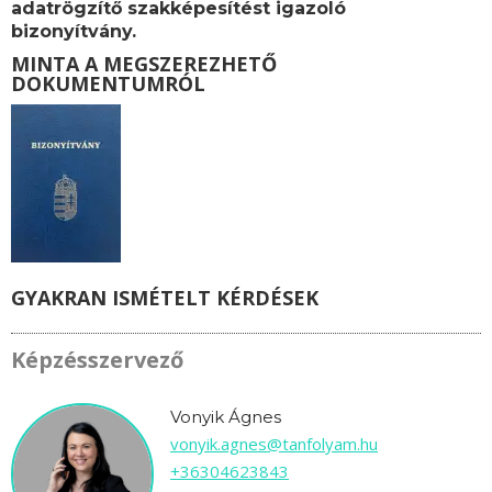
adatrögzítő
szakképesítést igazoló
bizonyítvány.
MINTA A MEGSZEREZHETŐ
DOKUMENTUMRÓL
GYAKRAN ISMÉTELT KÉRDÉSEK
Képzésszervező
Vonyik Ágnes
vonyik.agnes@tanfolyam.hu
+36304623843