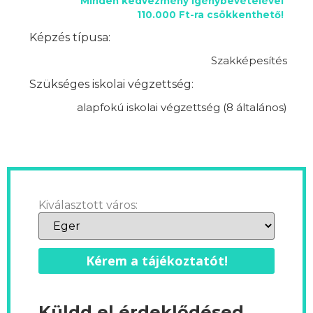
Minden kedvezmény igénybevételével
110.000 Ft-ra csökkenthető!
Képzés típusa:
Szakképesítés
Szükséges iskolai végzettség:
alapfokú iskolai végzettség (8 általános)
Kiválasztott város:
Kérem a tájékoztatót!
Küldd el érdeklődésed