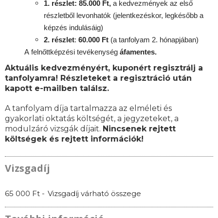
1. részlet: 85.000 Ft,
a kedvezmények az első
részletből levonhatók
(jelentkezéskor, legkésőbb a
képzés indulásáig)
2. részlet
:
6
0.000 Ft
(a tanfolyam 2. hónapjában)
A
felnőttképzési
tevékenység
áfamentes.
Aktuális kedvezményért, kuponért regisztrálj a
tanfolyamra! Részleteket a regisztráció után
kapott e-mailben találsz.
A tanfolyam díja tartalmazza az elméleti és
gyakorlati oktatás költségét, a jegyzeteket, a
modulzáró vizsgák díjait.
Nincsenek rejtett
költségek és rejtett információk!
Vizsgadíj
65 000 Ft -
Vizsgadíj várható összege