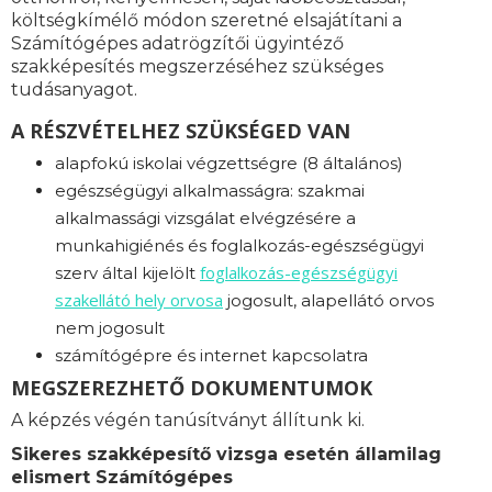
költségkímélő módon szeretné elsajátítani a
Számítógépes adatrögzítői ügyintéző
szakképesítés megszerzéséhez szükséges
tudásanyagot.
A RÉSZVÉTELHEZ SZÜKSÉGED VAN
alapfokú iskolai végzettségre (8 általános)
egészségügyi alkalmasságra: s
zakmai
alkalmassági vizsgálat elvégzésére a
munkahigiénés és foglalkozás-egészségügyi
foglalkozás-
egészségügyi
szerv által kijelölt
szakellátó hely orvosa
jogosult, alapellátó orvos
nem jogosult
számítógépre és internet kapcsolatra
MEGSZEREZHETŐ DOKUMENTUMOK
A képzés végén tanúsítványt állítunk ki.
Sikeres szakképesítő vizsga esetén államilag
elismert Számítógépes