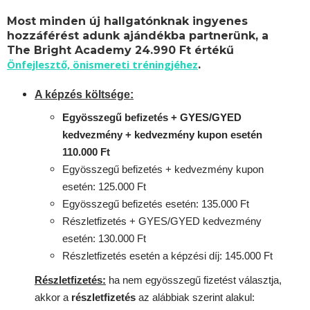
Most minden új hallgatónknak ingyenes
hozzáférést adunk ajándékba partnerünk, a
The Bright Academy 24.990 Ft értékű
Önfejlesztő, önismereti tréningjéhez
.
A képzés költsége:
Egyösszegű befizetés + GYES/GYED
kedvezmény + kedvezmény kupon esetén
110.000 Ft
Egyösszegű befizetés + kedvezmény kupon
esetén: 125.000 Ft
Egyösszegű befizetés esetén: 135.000 Ft
Részletfizetés + GYES/GYED kedvezmény
esetén: 130.000 Ft
Részletfizetés esetén a képzési díj: 145.000 Ft
Részletfizetés:
ha nem egyösszegű fizetést választja,
akkor a
részletfizetés
az alábbiak szerint alakul: