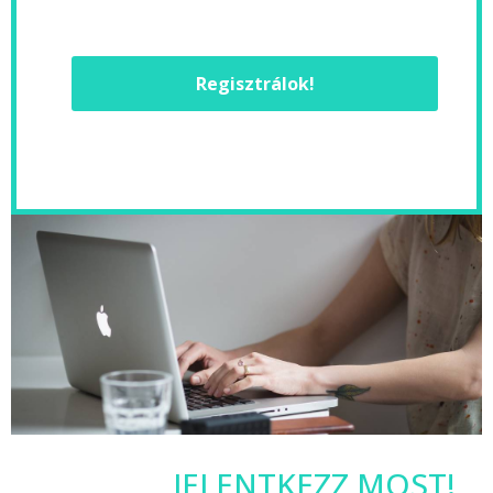
Regisztrálok!
JELENTKEZZ MOST!