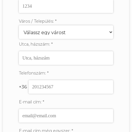
Város / Település:
*
Utca, házszám:
*
Telefonszám:
*
+36
E-mail cím:
*
E-mail cím még egyszer:
*