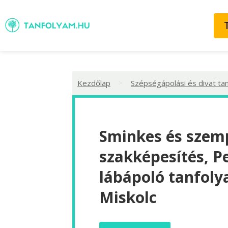
>
Kezdőlap
Szépségápolási és divat ta
Sminkes és szemp
szakképesítés, P
lábápoló tanfoly
Miskolc