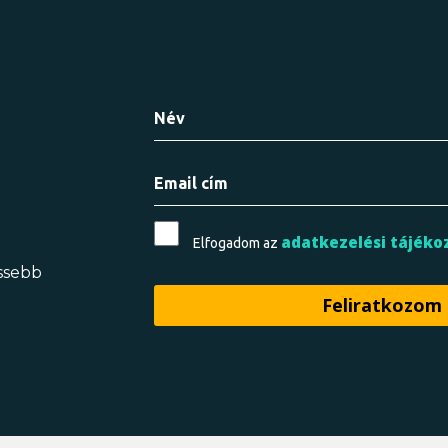
adatkezelési tájéko
Elfogadom az
issebb