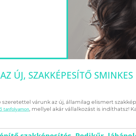
AZ ÚJ, SZAKKÉPESÍTŐ SMINKES
szeretettel várunk az új, államilag elismert szakké
tő tanfolyamon
, mellyel akár vállalkozást is indíthatsz! K
építő szakképesítés, Pedikűr, lábápol