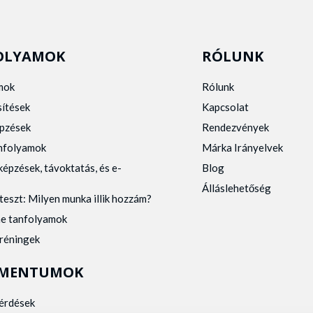
OLYAMOK
RÓLUNK
mok
Rólunk
sítések
Kapcsolat
pzések
Rendezvények
anfolyamok
Márka Irányelvek
képzések, távoktatás, és e-
Blog
Álláslehetőség
teszt: Milyen munka illik hozzám?
ne tanfolyamok
tréningek
MENTUMOK
kérdések