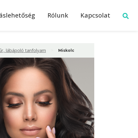
láslehetőség
Rólunk
Kapcsolat
>
r, lábápoló tanfolyam
Miskolc