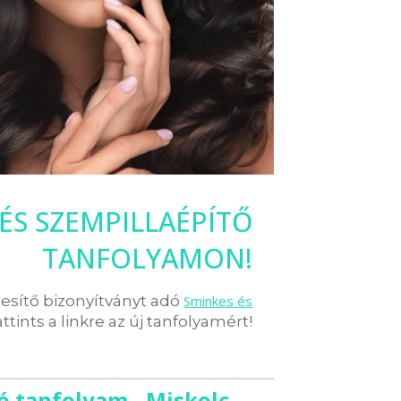
 ÉS SZEMPILLAÉPÍTŐ
TANFOLYAMON!
pesítő bizonyítványt adó
Sminkes és
attints a linkre az új tanfolyamért!
ó tanfolyam - Miskolc