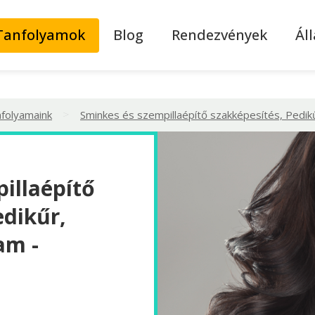
Tanfolyamok
Blog
Rendezvények
Ál
>
nfolyamaink
Sminkes és szempillaépítő szakképesítés, Pedikű
illaépítő
edikűr,
am -