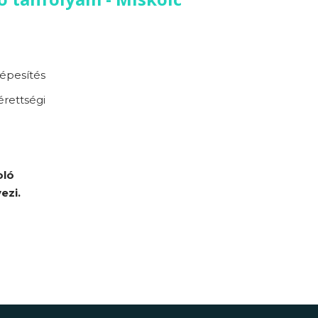
épesítés
érettségi
oló
ezi.