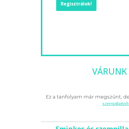
Regisztrálok!
VÁRUNK 
Ez a tanfolyam már megszűnt, de 
szempillaépí
Sminkes és szempilla