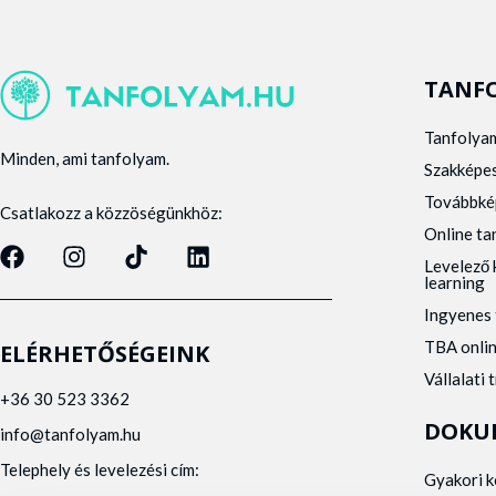
TANF
Tanfolya
Minden, ami tanfolyam.
Szakképe
Továbbké
Csatlakozz a közzöségünkhöz:
Online t
Levelező 
learning
Ingyenes 
TBA onli
ELÉRHETŐSÉGEINK
Vállalati 
+36 30 523 3362
DOKU
info@tanfolyam.hu
Telephely és levelezési cím:
Gyakori 