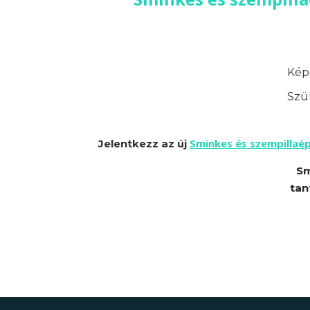
Képz
Szük
Sminkes és szempillaé
Jelentkezz az új
Sm
tan