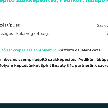
és típusa:
Szakk
séges iskolai végzettség:
pítő szakképesítés tanfolyamra
! Kattints és jelentkezz!
inkes és szempillaépítő szakképesítés, Pedikűr, lábáp
folyam képzésünket Spirit Beauty Kft. partnerünk szerv