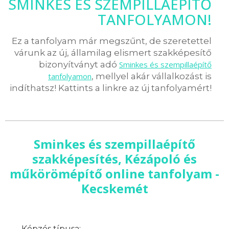
SMINKES ÉS SZEMPILLAÉPÍTŐ
TANFOLYAMON!
Ez a tanfolyam már megszűnt, de szeretettel
várunk az új, államilag elismert szakképesítő
bizonyítványt adó
Sminkes és szempillaépítő
tanfolyamon
, mellyel akár vállalkozást is
indíthatsz! Kattints a linkre az új tanfolyamért!
Sminkes és szempillaépítő
szakképesítés, Kézápoló és
műkörömépítő online tanfolyam -
Kecskemét
Képzés típusa: