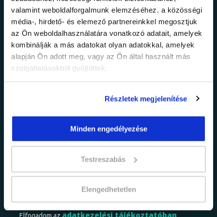
valamint weboldalforgalmunk elemzéséhez. a közösségi
Ne maradj le a
média-, hirdető- és elemező partnereinkkel megosztjuk
az Ön weboldalhasználatára vonatkozó adatait, amelyek
legfrissebb
kombinálják a más adatokat olyan adatokkal, amelyek
alapján Ön adott meg, vagy az Ön által használt más
információkról!
szolgáltatásokból gyűjtöttek.
Értesülj elsőként legújabb tanfolyamainkról,
Részletek megjelenítése
legfrissebb híreinkről és időszakos
promócióinkról.
Minden engedélyezése
Testreszabás
Elengedhetetlen
adatkezelési tájékoztatóban
Elfogadom az