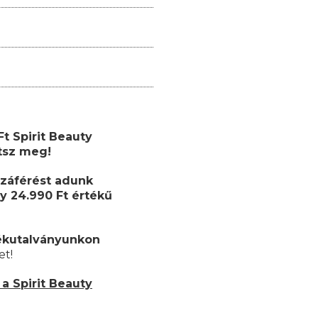
 Ft
Spirit Beauty
etsz meg!
záférést adunk
y 24.990 Ft értékű
ékutalványunkon
et!
a Spirit Beauty