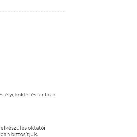
télyi, koktél és fantázia
felkészülés oktatói
ban biztosítjuk.