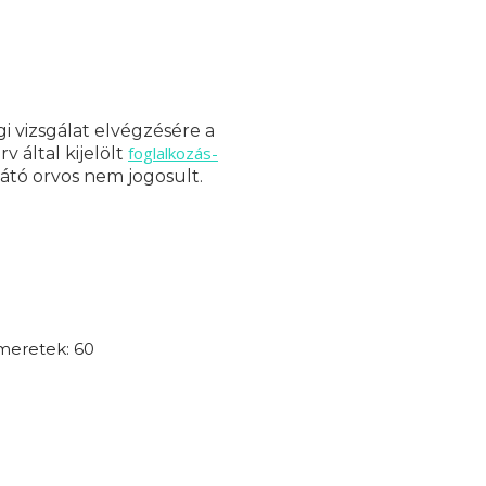
i vizsgálat elvégzésére a
foglalkozás-
 által kijelölt
látó orvos nem jogosult.
smeretek: 60