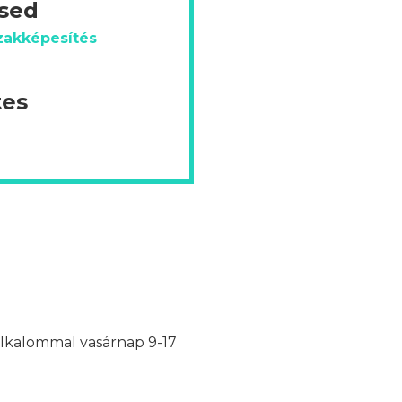
ésed
zakképesítés
tes
 alkalommal vasárnap 9-17