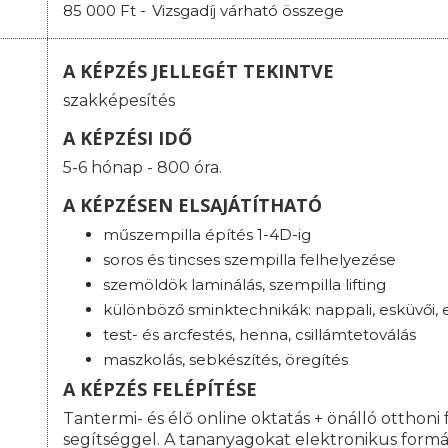
85 000 Ft -
Vizsgadíj várható összege
A KÉPZÉS JELLEGÉT TEKINTVE
szakképesítés
A KÉPZÉSI IDŐ
5-6 hónap - 800 óra.
A KÉPZÉSEN ELSAJÁTÍTHATÓ
műszempilla építés 1-4D-ig
soros és tincses szempilla felhelyezése
szemöldök laminálás, szempilla lifting
különböző sminktechnikák: nappali, esküvői, es
test- és arcfestés, henna, csillámtetoválás
maszkolás, sebkészítés, öregítés
A KÉPZÉS FELÉPÍTÉSE
Tantermi- és élő online oktatás + önálló otthoni 
segítséggel. A tananyagokat elektronikus formá