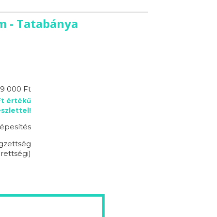
m - Tatabánya
9 000 Ft
Ft értékű
zlettel!
épesítés
égzettség
rettségi)