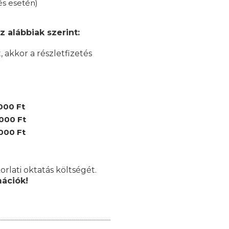
és esetén)
z alábbiak szerint:
akkor a részletfizetés
000 Ft
.000 Ft
.000 Ft
orlati oktatás költségét.
mációk!