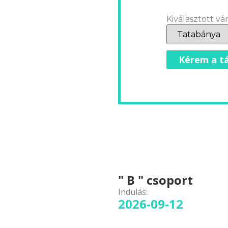
Kiválasztott vár
Kérem a tá
" B " csoport
Indulás:
2026-09-12