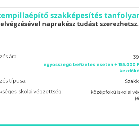
zempillaépítő szakképesítés tanfolya
elvégzésével naprakész tudást szerezhetsz.
és ára:
39
egyösszegű befizetés esetén + 155.000 
kezdőkés
és típusa:
Szakk
séges iskolai végzettség:
középfokú iskolai v
(é