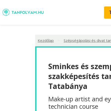
>
Kezdőlap
Szépségápolási és divat ta
Sminkes és szemp
szakképesítés ta
Tatabánya
Make-up artist and ey
technician course