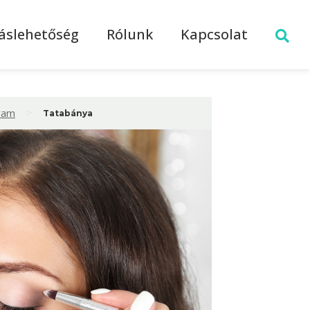
láslehetőség
Rólunk
Kapcsolat
>
lyam
Tatabánya