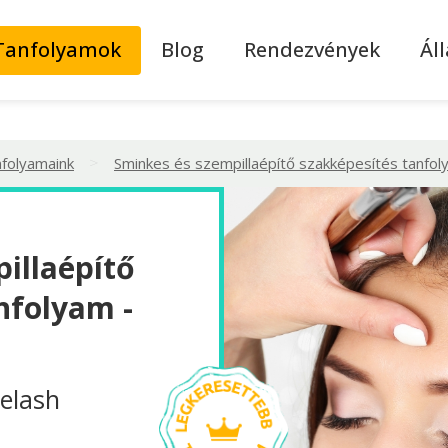
Tanfolyamok
Blog
Rendezvények
Ál
>
nfolyamaink
Sminkes és szempillaépítő szakképesítés tanfo
illaépítő
nfolyam -
elash