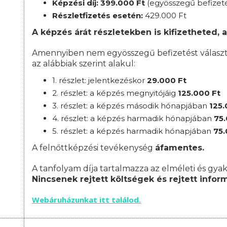
Képzési díj: 399.000 Ft
(egyösszegű befizet
Részletfizetés esetén:
42
9.000 Ft
A képzés árát részletekben is kifizetheted, a
Amennyiben nem egyösszegű befizetést választ, 
az alábbiak szerint alakul:
1. részlet: jelentkezéskor
29
.000 Ft
2. részlet:
a
képzés megnyitójáig
125
.000 Ft
3. részlet:
a képzés második hónapjában
125
.
4. részlet: a képzés harmadik hónapjában
75
5. részlet: a képzés harmadik hónapjában
75
A felnőttképzési tevékenység
áfamentes.
A tanfolyam díja tartalmazza az elméleti és gyak
Nincsenek rejtett költségek és rejtett infor
Webáruházunkat itt találod.