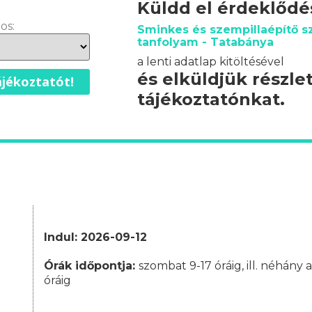
Küldd el érdeklőd
os:
Sminkes és szempillaépítő s
tanfolyam - Tatabánya
a lenti adatlap kitöltésével
és elküldjük részle
jékoztatót!
tájékoztatónkat.
Indul: 2026-09-12
Órák időpontja:
szombat 9-17 óráig, ill. néhány
óráig