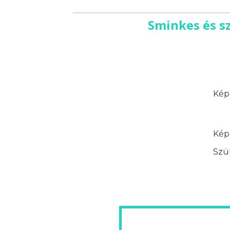
Sminkes és s
Képz
Képz
Szük