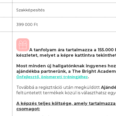
Szakképesítés
399 000 Ft
A tanfolyam ára tartalmazza a 155.000
készletet, melyet a képre kattintva tekinth
Most minden új hallgatónknak ingyenes hoz
ajándékba partnerünk, a The Bright Academ
Önfejlesztő, önismereti tréningjéhez
.
Továbbá a regisztráció után megküldött
Ajánd
feltüntetett termékek közül is választhatsz egy
A képzés teljes költsége, amely tartalmazza 
csomagot: