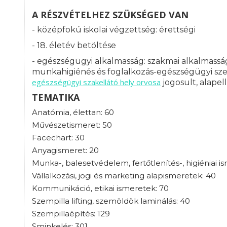
A RÉSZVÉTELHEZ SZÜKSÉGED VAN
- középfokú iskolai végzettség: érettségi
- 18. életév betöltése
- egészségügyi alkalmasság: s
zakmai alkalmasság
munkahigiénés és foglalkozás-egészségügyi szerv
egészségügyi szakellátó hely orvosa
jogosult, alapel
TEMATIKA
Anatómia, élettan: 60
Művészetismeret: 50
Facechart: 30
Anyagismeret: 20
Munka-, balesetvédelem, fertőtlenítés-, higiéniai i
Vállalkozási, jogi és marketing alapismeretek: 40
Kommunikáció, etikai ismeretek: 70
Szempilla lifting, szemöldök laminálás: 40
Szempillaépítés: 129
Sminkelés: 301