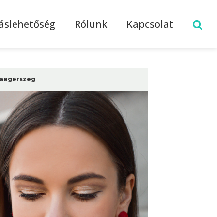
láslehetőség
Rólunk
Kapcsolat
laegerszeg