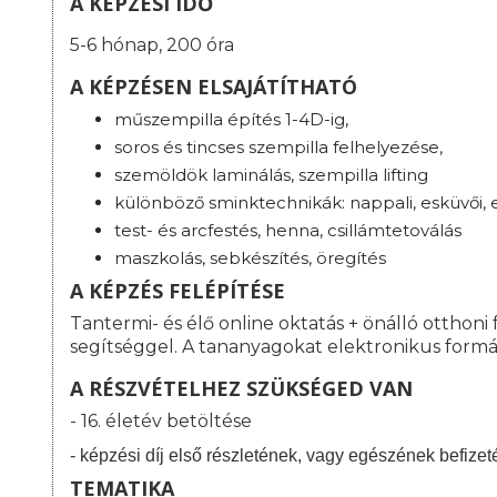
A KÉPZÉSI IDŐ
5-6 hónap, 200 óra
A KÉPZÉSEN ELSAJÁTÍTHATÓ
műszempilla építés 1-4D-ig,
soros és tincses szempilla felhelyezése,
szemöldök laminálás, szempilla lifting
különböző sminktechnikák: nappali, esküvői, es
test- és arcfestés, henna, csillámtetoválás
maszkolás, sebkészítés, öregítés
A KÉPZÉS FELÉPÍTÉSE
Tantermi- és élő online oktatás + önálló otthoni 
segítséggel. A tananyagokat elektronikus formá
A RÉSZVÉTELHEZ SZÜKSÉGED VAN
- 16. életév betöltése
- képzési díj első részletének, vagy egészének befizet
TEMATIKA