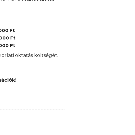
000 Ft
.000 Ft
.000 Ft
orlati oktatás költségét.
mációk!