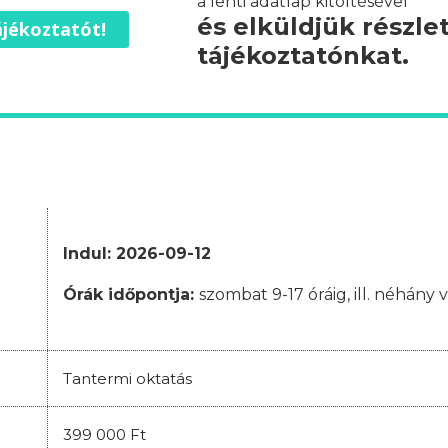
a lenti adatlap kitöltésével
és elküldjük részle
jékoztatót!
tájékoztatónkat.
Indul: 2026-09-12
Órák időpontja:
szombat 9-17 óráig, ill. néhány 
Tantermi oktatás
399 000 Ft