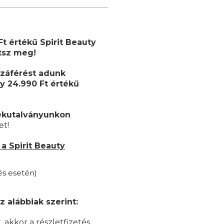
 Ft értékű
Spirit Beauty
etsz meg!
záférést adunk
y 24.990 Ft értékű
ékutalványunkon
et!
a Spirit Beauty
és esetén)
z alábbiak szerint:
akkor a részletfizetés