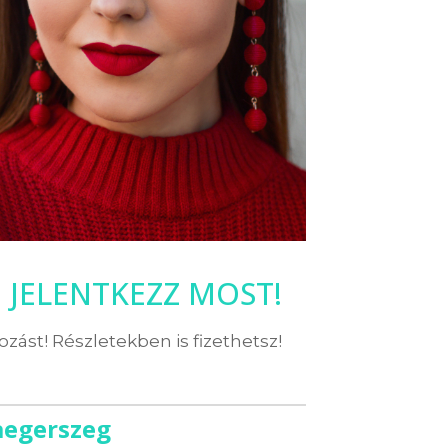
JELENTKEZZ MOST!
kozást! Részletekben is fizethetsz!
aegerszeg