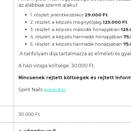
az alábbiak szerint alakul:
1. részlet: jelentkezéskor
29
.000 Ft
2. részlet:
a
képzés megnyitójáig
125
.000 Ft
3. részlet:
a képzés második hónapjában
125
.
4. részlet: a képzés harmadik hónapjában
75
5. részlet: a képzés harmadik hónapjában
75
A tanfolyam díja tartalmazza az elméleti és gyak
A házi vizsga költsége: 30.000 Ft.
Nincsenek rejtett költségek és rejtett infor
webáruház
Spirit Nails
.
30 000 Ft