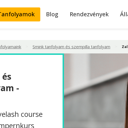
Tanfolyamok
Blog
Rendezvények
Ál
>
>
nfolyamaink
Smink tanfolyam és szempilla tanfolyam
Za
 és
yam -
elash course
impernkurs