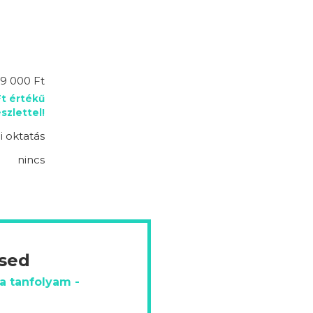
9 000 Ft
Ft értékű
zlettel!
 oktatás
nincs
ésed
a tanfolyam -