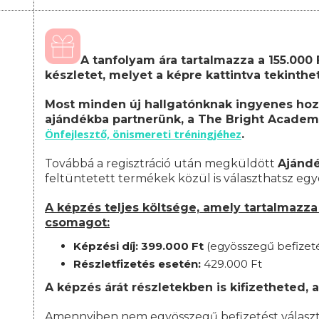
A tanfolyam ára tartalmazza a 155.000
készletet, melyet a képre kattintva tekinth
Most minden új hallgatónknak ingyenes hoz
ajándékba partnerünk, a The Bright Academ
Önfejlesztő, önismereti tréningjéhez
.
Továbbá a regisztráció után megküldött
Ajánd
feltüntetett termékek közül is választhatsz egy
A képzés teljes költsége, amely tartalmazza 
csomagot:
Képzési díj: 399.000 Ft
(egyösszegű befizet
Részletfizetés esetén:
42
9.000 Ft
A képzés árát részletekben is kifizetheted, a
Amennyiben nem egyösszegű befizetést választ, 