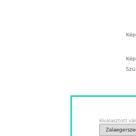
Képz
Képz
Szük
Kiválasztott vár