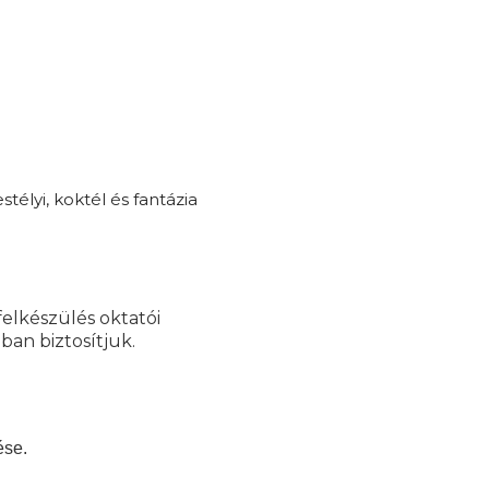
télyi, koktél és fantázia
felkészülés oktatói
ban biztosítjuk.
ése.