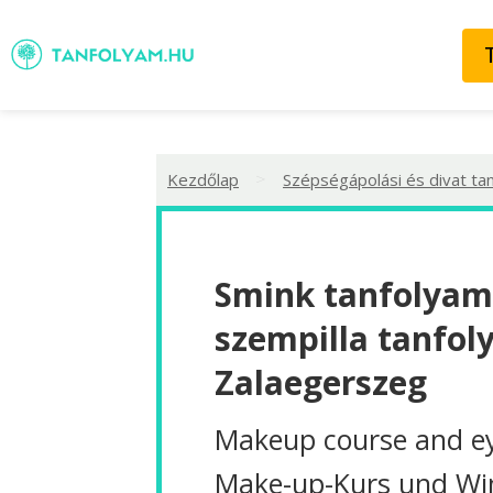
>
Kezdőlap
Szépségápolási és divat ta
Smink tanfolyam
szempilla tanfol
Zalaegerszeg
Makeup course and ey
Make-up-Kurs und W