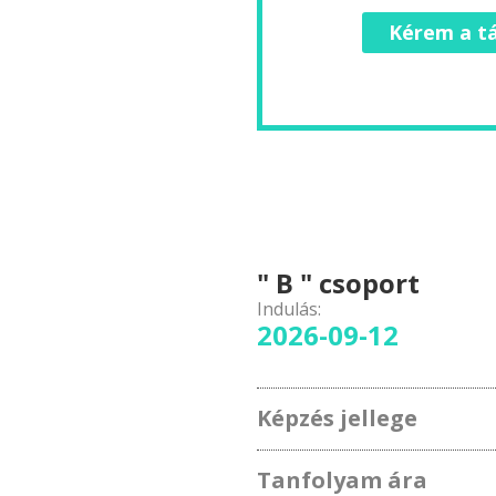
Kérem a tá
" B " csoport
Indulás:
2026-09-12
Képzés jellege
Tanfolyam ára