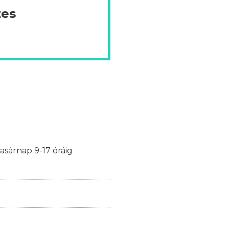
tes
vasárnap 9-17 óráig