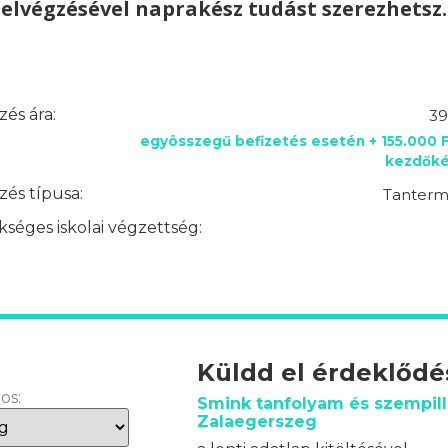
elvégzésével naprakész tudást szerezhetsz.
és ára:
39
egyösszegű befizetés esetén + 155.000 
kezdőkés
és típusa:
Tantermi
séges iskolai végzettség:
Küldd el érdeklőd
os:
Smink tanfolyam és szempill
Zalaegerszeg