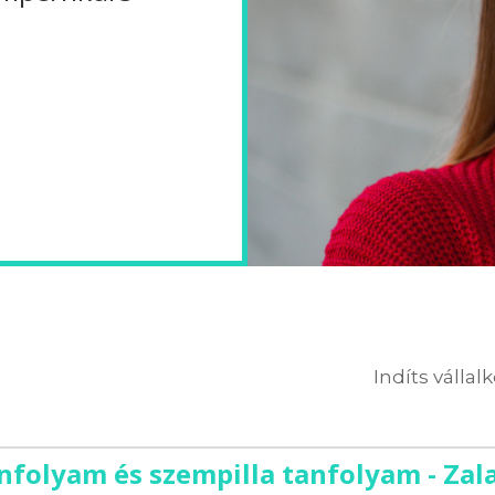
Indíts vállal
nfolyam és szempilla tanfolyam - Zal