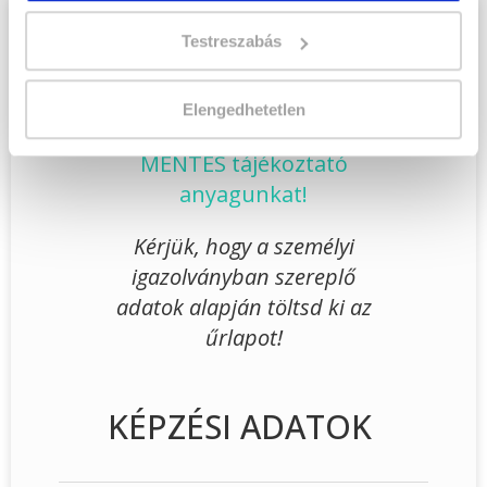
Töltsd ki adatlapunkat,
Testreszabás
hogy eljuttathassuk Hozzád
INGYENES és MINDEN
Elengedhetetlen
KÖTELEZETTSÉGTŐL
MENTES tájékoztató
anyagunkat!
Kérjük, hogy a személyi
igazolványban szereplő
adatok alapján töltsd ki az
űrlapot!
KÉPZÉSI ADATOK