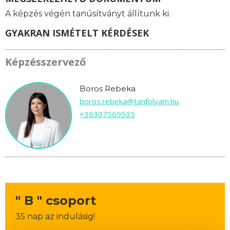
A képzés végén tanúsítványt állítunk ki.
GYAKRAN ISMÉTELT KÉRDÉSEK
Képzésszervező
Boros Rebeka
boros.rebeka@tanfolyam.hu
+36307569535
" B " csoport
35 nap az indulásig!