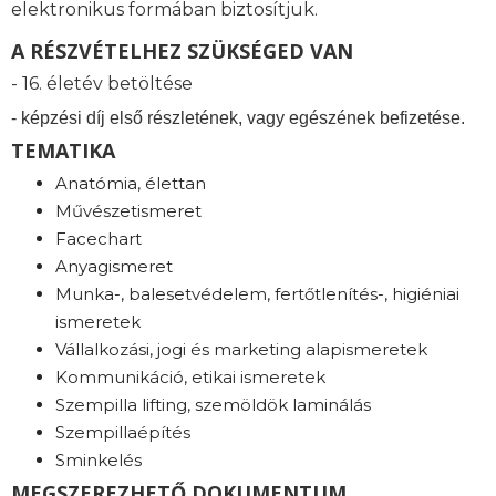
elektronikus formában biztosítjuk.
A RÉSZVÉTELHEZ SZÜKSÉGED VAN
- 16. életév betöltése
- képzési díj első részletének, vagy egészének befizetése.
TEMATIKA
Anatómia, élettan
Művészetismeret
Facechart
Anyagismeret
Munka-, balesetvédelem, fertőtlenítés-, higiéniai
ismeretek
Vállalkozási, jogi és marketing alapismeretek
Kommunikáció, etikai ismeretek
Szempilla lifting, szemöldök laminálás
Szempillaépítés
Sminkelés
MEGSZEREZHETŐ DOKUMENTUM