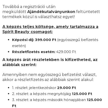
Továbbá a regisztráció után
megküldött
Ajándékutalványunkon
feltüntetett
termékek közül is választhatsz egyet!
A képzés teljes költsége, amely tartalmazza a
Spirit Beauty csomagot:
Képzési díj: 399.000 Ft
(egyösszegű befizetés
esetén)
Részletfizetés esetén:
42
9.000 Ft
A képzés árát részletekben is kifizetheted, az
alábbiak szerint:
Amennyiben nem egyösszegű befizetést választ,
akkor a részletfizetés az alábbiak szerint alakul:
1. részlet: jelentkezéskor
29
.000 Ft
2. részlet:
a
képzés megnyitójáig
125
.000 Ft
3. részlet:
a képzés második hónapjában
125
.000
Ft