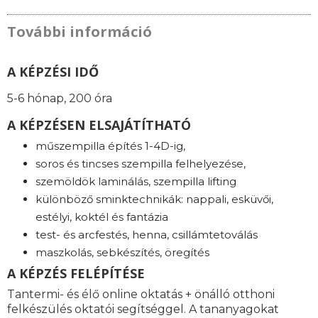
További információ
A KÉPZÉSI IDŐ
5-6 hónap, 200 óra
A KÉPZÉSEN ELSAJÁTÍTHATÓ
műszempilla építés 1-4D-ig,
soros és tincses szempilla felhelyezése,
szemöldök laminálás, szempilla lifting
különböző sminktechnikák: nappali, esküvői,
estélyi, koktél és fantázia
test- és arcfestés, henna, csillámtetoválás
maszkolás, sebkészítés, öregítés
A KÉPZÉS FELÉPÍTÉSE
Tantermi- és élő online oktatás + önálló otthoni
felkészülés oktatói segítséggel. A tananyagokat