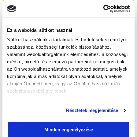
Időtartam:
5-6 hónap
Indulás időpontja:
2026-09-12
Képzés ára:
399 000 Ft
egyösszegű befizetés esetén + 155.000 Ft
Ez a weboldal sütiket használ
értékű kezdőkészlettel!
Sütiket használunk a tartalmak és hirdetések személyre
Házi vizsga díja:
30 000 Ft
szabásához, közösségi funkciók biztosításához,
valamint weboldalforgalmunk elemzéséhez. a közösségi
média-, hirdető- és elemező partnereinkkel megosztjuk
Lehet még jelentkezni?
Igen
az Ön weboldalhasználatára vonatkozó adatait, amelyek
kombinálják a más adatokat olyan adatokkal, amelyek
Jelentkezem!
alapján Ön adott meg, vagy az Ön által használt más
szolgáltatásokból gyűjtöttek.
Végezd el
Smink tanfolyam és szempilla
Részletek megjelenítése
tanfolyam - Szeged
tanfolyamunkat és
váltsd valóra az álmaidat!
Minden engedélyezése