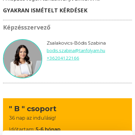
GYAKRAN ISMÉTELT KÉRDÉSEK
Képzésszervező
Zsalakovics-Bódis Szabina
bodis.szabina@tanfolyam.hu
+36204122166
" B " csoport
36 nap az indulásig!
Időtartam:
5-6 hónap