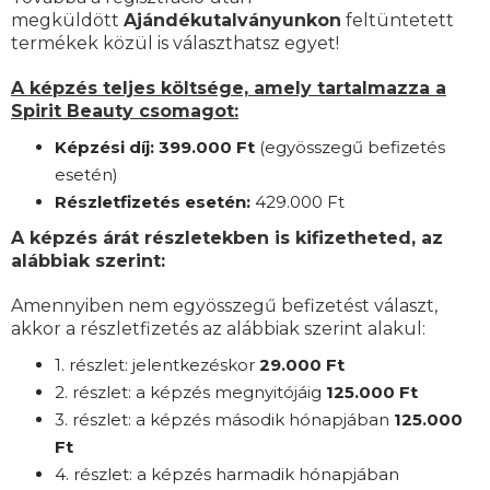
megküldött
Ajándékutalványunkon
feltüntetett
termékek közül is választhatsz egyet!
A képzés teljes költsége, amely tartalmazza a
Spirit Beauty csomagot:
Képzési díj: 399.000 Ft
(egyösszegű befizetés
esetén)
Részletfizetés esetén:
42
9.000 Ft
A képzés árát részletekben is kifizetheted, az
alábbiak szerint:
Amennyiben nem egyösszegű befizetést választ,
akkor a részletfizetés az alábbiak szerint alakul:
1. részlet: jelentkezéskor
29
.000 Ft
2. részlet:
a
képzés megnyitójáig
125
.000 Ft
3. részlet:
a képzés második hónapjában
125
.000
Ft
4. részlet: a képzés harmadik hónapjában