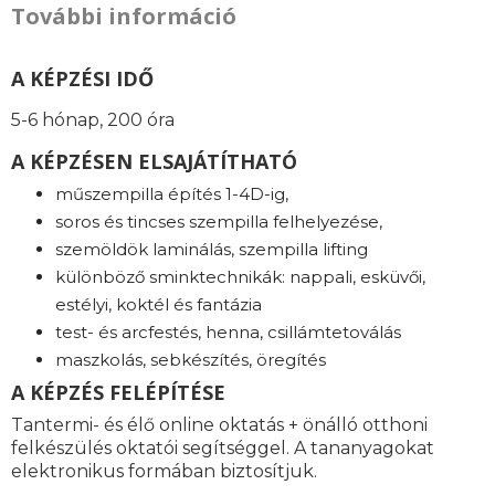
További információ
A KÉPZÉSI IDŐ
5-6 hónap, 200 óra
A KÉPZÉSEN ELSAJÁTÍTHATÓ
műszempilla építés 1-4D-ig,
soros és tincses szempilla felhelyezése,
szemöldök laminálás, szempilla lifting
különböző sminktechnikák: nappali, esküvői,
estélyi, koktél és fantázia
test- és arcfestés, henna, csillámtetoválás
maszkolás, sebkészítés, öregítés
A KÉPZÉS FELÉPÍTÉSE
Tantermi- és élő online oktatás + önálló otthoni
felkészülés oktatói segítséggel. A tananyagokat
elektronikus formában biztosítjuk.