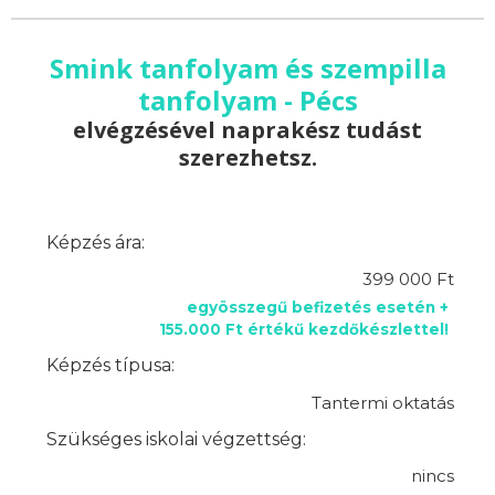
Smink tanfolyam és szempilla
tanfolyam - Pécs
elvégzésével naprakész tudást
szerezhetsz.
Képzés ára:
399 000 Ft
egyösszegű befizetés esetén +
155.000 Ft értékű kezdőkészlettel!
Képzés típusa:
Tantermi oktatás
Szükséges iskolai végzettség:
nincs