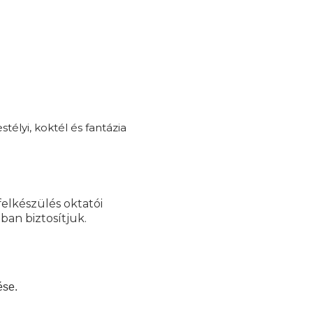
télyi, koktél és fantázia
felkészülés oktatói
ban biztosítjuk.
ése.