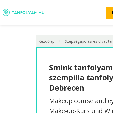
>
Kezdőlap
Szépségápolási és divat ta
Smink tanfolyam
szempilla tanfol
Debrecen
Makeup course and ey
Make-up-Kurs und W