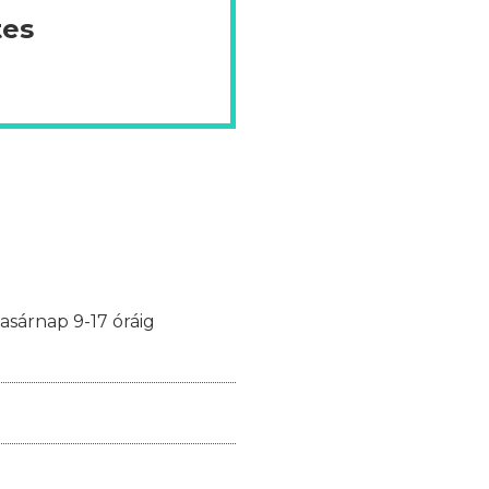
tes
vasárnap 9-17 óráig