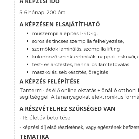
A KÉPZÉSI IDŐ
5-6 hónap, 200 óra
A KÉPZÉSEN ELSAJÁTÍTHATÓ
műszempilla építés 1-4D-ig,
soros és tincses szempilla felhelyezése,
szemöldök laminálás, szempilla lifting
különböző sminktechnikák: nappali, esküvői, es
test- és arcfestés, henna, csillámtetoválás
maszkolás, sebkészítés, öregítés
A KÉPZÉS FELÉPÍTÉSE
Tantermi- és élő online oktatás + önálló otthoni 
segítséggel. A tananyagokat elektronikus formá
A RÉSZVÉTELHEZ SZÜKSÉGED VAN
- 16. életév betöltése
- képzési díj első részletének, vagy egészének befizet
TEMATIKA