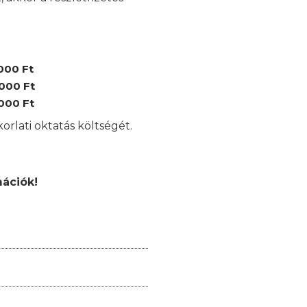
000 Ft
.000 Ft
.000 Ft
orlati oktatás költségét.
mációk!