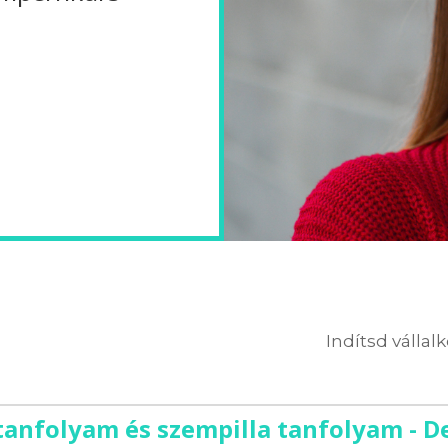
Indítsd vállal
tanfolyam és szempilla tanfolyam - D