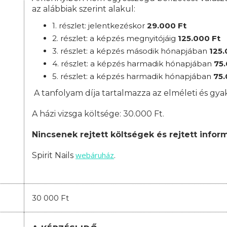
az alábbiak szerint alakul:
1. részlet: jelentkezéskor
29
.000 Ft
2. részlet:
a
képzés megnyitójáig
125
.000 Ft
3. részlet:
a képzés második hónapjában
125
.
4. részlet: a képzés harmadik hónapjában
75
5. részlet: a képzés harmadik hónapjában
75
A tanfolyam díja tartalmazza az elméleti és gyak
A házi vizsga költsége: 30.000 Ft.
Nincsenek rejtett költségek és rejtett infor
webáruház
Spirit Nails
.
30 000 Ft