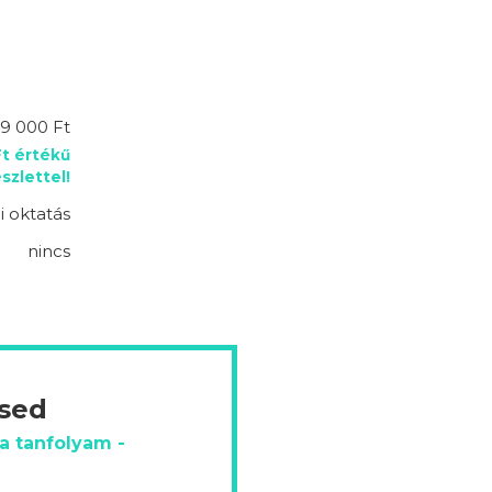
9 000 Ft
Ft értékű
zlettel!
 oktatás
nincs
ésed
a tanfolyam -