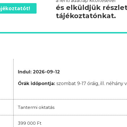
a lenti adatlap kitöltésével
és elküldjük részle
jékoztatót!
tájékoztatónkat.
Indul: 2026-09-12
Órák időpontja:
szombat 9-17 óráig, ill. néhány 
Tantermi oktatás
399 000 Ft