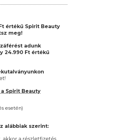
 Ft értékű
Spirit Beauty
etsz meg!
záférést adunk
y 24.990 Ft értékű
ékutalványunkon
et!
a Spirit Beauty
és esetén)
z alábbiak szerint:
akkor a részletfizetés