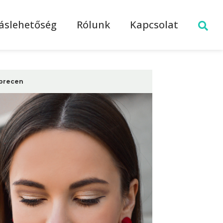
láslehetőség
Rólunk
Kapcsolat
brecen