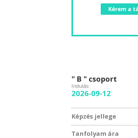
Kérem a tá
" B " csoport
Indulás:
2026-09-12
Képzés jellege
Tanfolyam ára