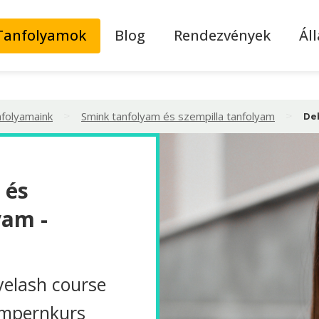
Tanfolyamok
Blog
Rendezvények
Ál
>
>
nfolyamaink
Smink tanfolyam és szempilla tanfolyam
De
 és
yam -
elash course
impernkurs