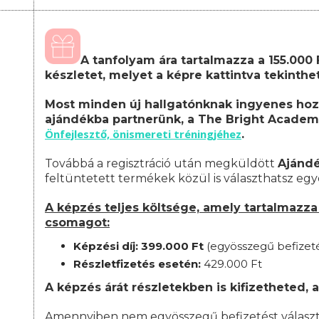
A tanfolyam ára tartalmazza a 155.000
készletet, melyet a képre kattintva tekinth
Most minden új hallgatónknak ingyenes hoz
ajándékba partnerünk, a The Bright Academ
Önfejlesztő, önismereti tréningjéhez
.
Továbbá a regisztráció után megküldött
Ajánd
feltüntetett termékek közül is választhatsz egy
A képzés teljes költsége, amely tartalmazza 
csomagot:
Képzési díj: 399.000 Ft
(egyösszegű befizet
Részletfizetés esetén:
42
9.000 Ft
A képzés árát részletekben is kifizetheted, a
Amennyiben nem egyösszegű befizetést választ, 