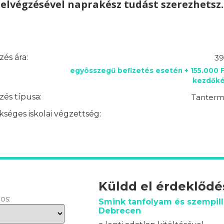
elvégzésével naprakész tudást szerezhetsz.
és ára:
39
egyösszegű befizetés esetén + 155.000 
kezdőkés
és típusa:
Tantermi
séges iskolai végzettség:
Küldd el érdeklőd
os:
Smink tanfolyam és szempill
Debrecen