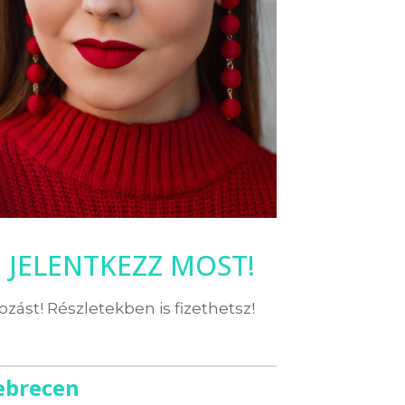
JELENTKEZZ MOST!
kozást! Részletekben is fizethetsz!
ebrecen