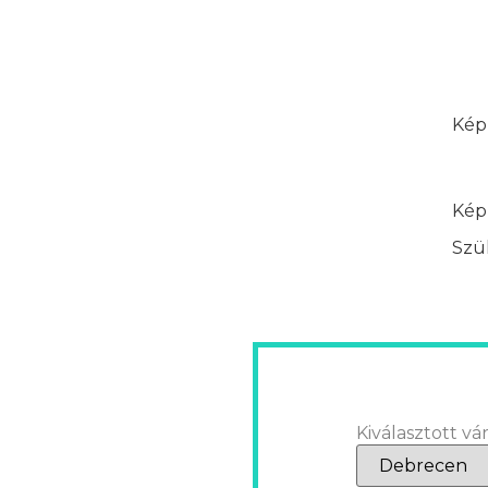
Képz
Képz
Szük
Kiválasztott vár