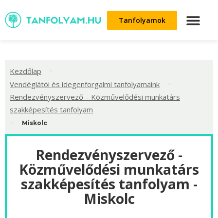
Tanfolyamok
>
Kezdőlap
>
Vendéglátói és idegenforgalmi tanfolyamaink
Rendezvényszervező – Közművelődési munkatárs
szakképesítés tanfolyam
>
Miskolc
Rendezvényszervező -
Közművelődési munkatárs
szakképesítés tanfolyam -
Miskolc