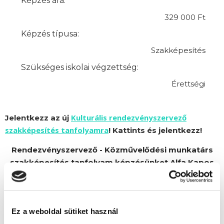
Képzés ára:
329 000 Ft
Képzés típusa:
Szakképesítés
Szükséges iskolai végzettség:
Érettségi
Kulturális rendezvényszervező
Jelentkezz az új
szakképesítés tanfolyamra
! Kattints és jelentkezz!
Rendezvényszervező - Közművelődési munkatárs
szakképesítés tanfolyam képzésünket Alfa Kapos
Képző Központ Kft. partnerünk szervezi.
Ez a weboldal sütiket használ