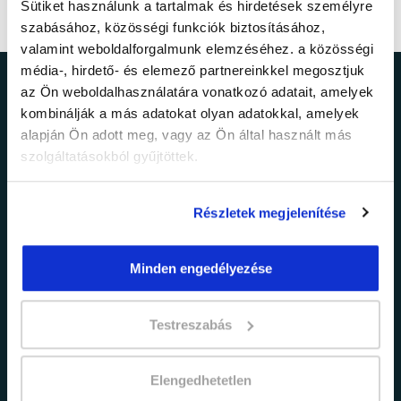
Sütiket használunk a tartalmak és hirdetések személyre
szabásához, közösségi funkciók biztosításához,
valamint weboldalforgalmunk elemzéséhez. a közösségi
média-, hirdető- és elemező partnereinkkel megosztjuk
az Ön weboldalhasználatára vonatkozó adatait, amelyek
Ne maradj le a
kombinálják a más adatokat olyan adatokkal, amelyek
alapján Ön adott meg, vagy az Ön által használt más
legfrissebb
szolgáltatásokból gyűjtöttek.
információkról!
Részletek megjelenítése
Értesülj elsőként legújabb tanfolyamainkról,
legfrissebb híreinkről és időszakos
Minden engedélyezése
promócióinkról.
Testreszabás
Elengedhetetlen