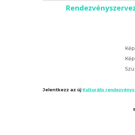
Rendezvényszervez
Képz
Képz
Szük
Kulturális rendezvény
Jelentkezz az új