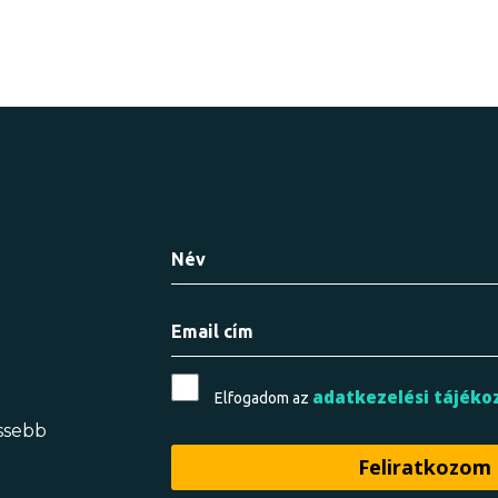
adatkezelési tájéko
Elfogadom az
issebb