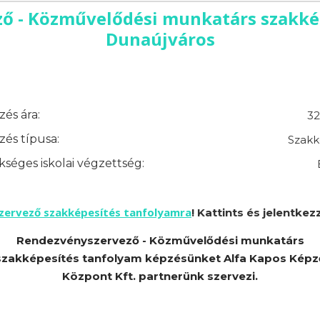
ő - Közművelődési munkatárs szakkép
Dunaújváros
és ára:
32
és típusa:
Szakk
séges iskolai végzettség:
szervező szakképesítés tanfolyamra
! Kattints és jelentkezz
Rendezvényszervező - Közművelődési munkatárs
szakképesítés tanfolyam képzésünket Alfa Kapos Képz
Központ Kft. partnerünk szervezi.