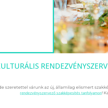
KULTURÁLIS RENDEZVÉNYSZERV
 szeretettel várunk az új, államilag elismert szakk
rendezvényszervező szakképesítés tanfolyamon
! K