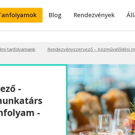
Tanfolyamok
Blog
Rendezvények
Ál
>
lmi tanfolyamaink
Rendezvényszervező – Közművelődési mu
ező -
munkatárs
nfolyam -