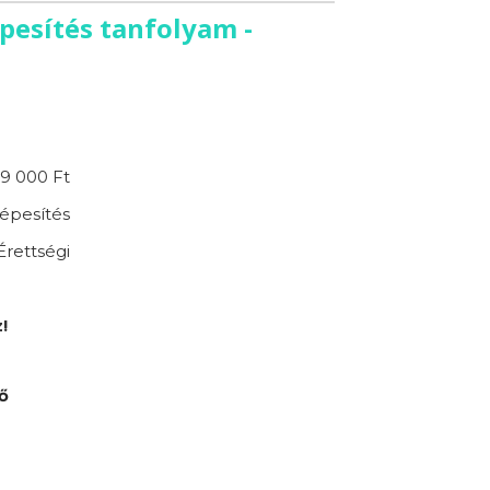
esítés tanfolyam -
9 000 Ft
épesítés
Érettségi
!
ő