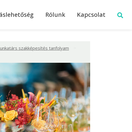
láslehetőség
Rólunk
Kapcsolat
>
nkatárs szakképesítés tanfolyam