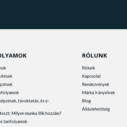
OLYAMOK
RÓLUNK
mok
Rólunk
sítések
Kapcsolat
pzések
Rendezvények
anfolyamok
Márka Irányelvek
képzések, távoktatás, és e-
Blog
Álláslehetőség
teszt: Milyen munka illik hozzám?
ne tanfolyamok