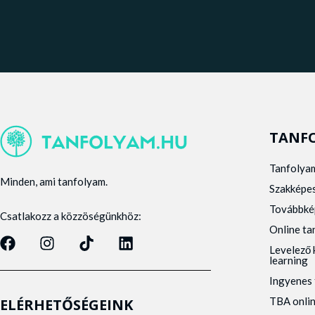
TANF
Tanfolya
Minden, ami tanfolyam.
Szakképe
Továbbké
Csatlakozz a közzöségünkhöz:
Online t
Levelező 
learning
Ingyenes 
TBA onli
ELÉRHETŐSÉGEINK