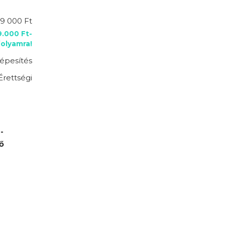
9 000 Ft
9.000 Ft-
folyamra!
épesítés
Érettségi
-
ő