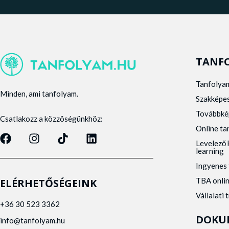
TANF
Tanfolya
Minden, ami tanfolyam.
Szakképe
Továbbké
Csatlakozz a közzöségünkhöz:
Online t
Levelező 
learning
Ingyenes 
TBA onli
ELÉRHETŐSÉGEINK
Vállalati 
+36 30 523 3362
DOKU
info@tanfolyam.hu