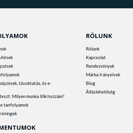
OLYAMOK
RÓLUNK
mok
Rólunk
sítések
Kapcsolat
pzések
Rendezvények
anfolyamok
Márka Irányelvek
képzések, távoktatás, és e-
Blog
Álláslehetőség
teszt: Milyen munka illik hozzám?
ne tanfolyamok
tréningek
MENTUMOK