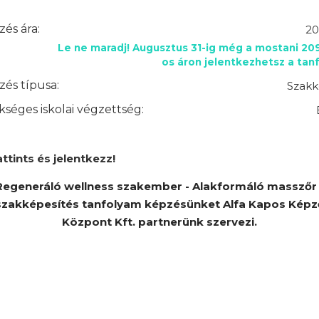
és ára:
20
Le ne maradj! Augusztus 31-ig még a mostani 20
os áron jelentkezhetsz a tan
és típusa:
Szakk
séges iskolai végzettség:
attints és jelentkezz!
Regeneráló wellness szakember - Alakformáló masszőr 
szakképesítés tanfolyam képzésünket Alfa Kapos Képz
Központ Kft. partnerünk szervezi.