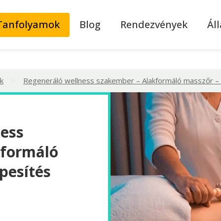
Tanfolyamok
Blog
Rendezvények
Ál
>
k
Regeneráló wellness szakember – Alakformáló masszőr –
ness
kformáló
pesítés