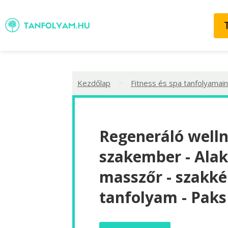
>
Kezdőlap
Fitness és spa tanfolyamain
Regeneráló well
szakember - Ala
masszőr - szakké
tanfolyam - Paks