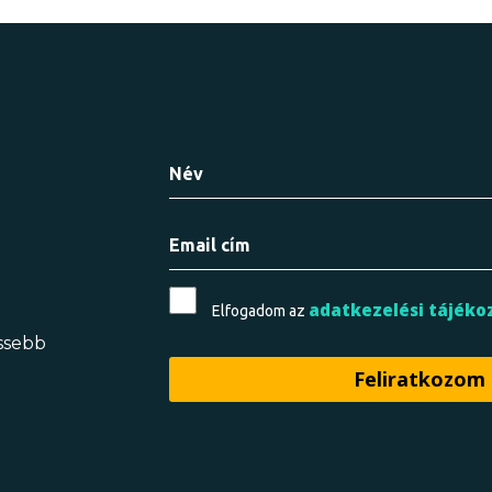
adatkezelési tájéko
Elfogadom az
issebb