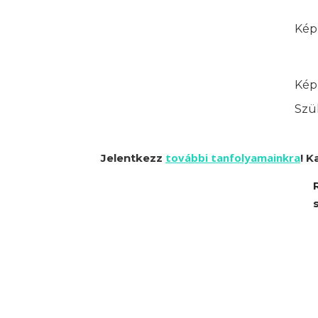
Képz
Képz
Szük
további tanfolyamainkra
Jelentkezz
! K