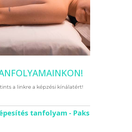
TANFOLYAMAINKON!
ttints a linkre a képzési kínálatért!
épesítés tanfolyam - Paks