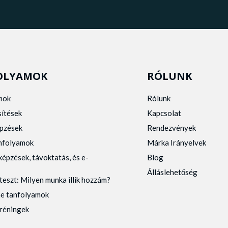
OLYAMOK
RÓLUNK
mok
Rólunk
sítések
Kapcsolat
pzések
Rendezvények
anfolyamok
Márka Irányelvek
képzések, távoktatás, és e-
Blog
Álláslehetőség
teszt: Milyen munka illik hozzám?
ne tanfolyamok
tréningek