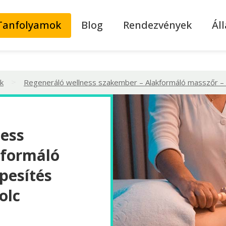
Tanfolyamok
Blog
Rendezvények
Ál
>
k
Regeneráló wellness szakember – Alakformáló masszőr –
ness
kformáló
pesítés
olc