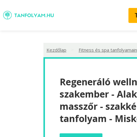
>
Kezdőlap
Fitness és spa tanfolyamain
Regeneráló well
szakember - Ala
masszőr - szakké
tanfolyam - Misk