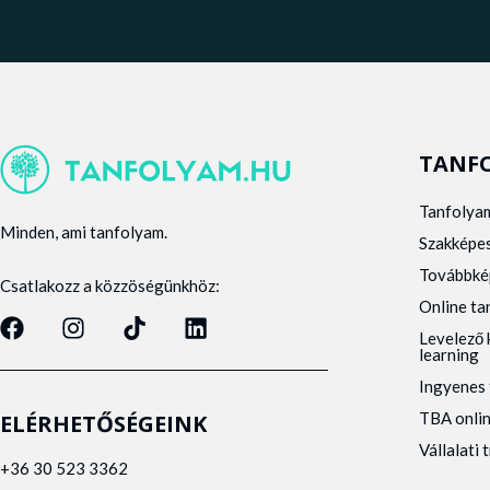
TANF
Tanfolya
Minden, ami tanfolyam.
Szakképe
Továbbké
Csatlakozz a közzöségünkhöz:
Online t
Levelező 
learning
Ingyenes 
TBA onli
ELÉRHETŐSÉGEINK
Vállalati 
+36 30 523 3362