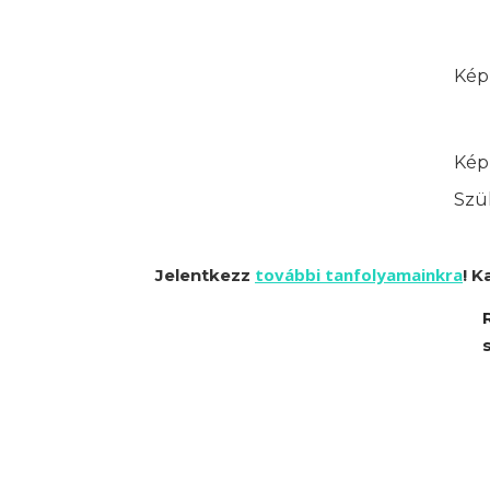
Képz
Képz
Szük
további tanfolyamainkra
Jelentkezz
! K