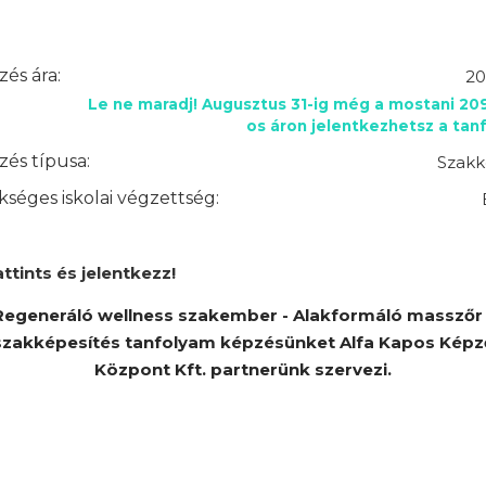
és ára:
20
Le ne maradj! Augusztus 31-ig még a mostani 20
os áron jelentkezhetsz a tan
és típusa:
Szakk
séges iskolai végzettség:
attints és jelentkezz!
Regeneráló wellness szakember - Alakformáló masszőr 
szakképesítés tanfolyam képzésünket Alfa Kapos Képz
Központ Kft. partnerünk szervezi.