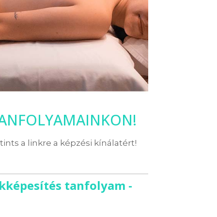
TANFOLYAMAINKON!
ttints a linkre a képzési kínálatért!
kképesítés tanfolyam -