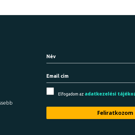
adatkezelési tájéko
Elfogadom az
issebb