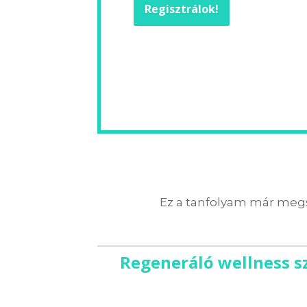
Regisztrálok!
Ez a tanfolyam már megs
Regeneráló wellness s