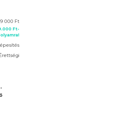
9 000 Ft
9.000 Ft-
folyamra!
épesítés
Érettségi
-
ő