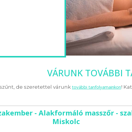
VÁRUNK TOVÁBBI 
zűnt, de szeretettel várunk
további tanfolyamainkon
! Ka
zakember - Alakformáló masszőr - sza
Miskolc