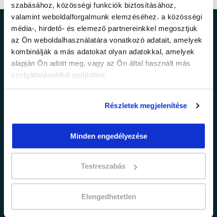
szabásához, közösségi funkciók biztosításához,
valamint weboldalforgalmunk elemzéséhez. a közösségi
média-, hirdető- és elemező partnereinkkel megosztjuk
Ne maradj le a
az Ön weboldalhasználatára vonatkozó adatait, amelyek
kombinálják a más adatokat olyan adatokkal, amelyek
legfrissebb
alapján Ön adott meg, vagy az Ön által használt más
szolgáltatásokból gyűjtöttek.
információkról!
Részletek megjelenítése
Értesülj elsőként legújabb tanfolyamainkról,
legfrissebb híreinkről és időszakos
promócióinkról.
Minden engedélyezése
Testreszabás
Elengedhetetlen