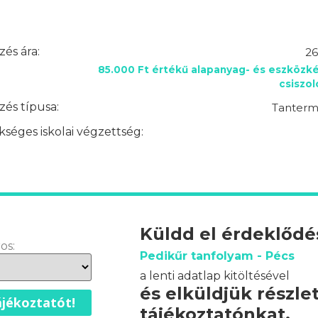
és ára:
26
85.000 Ft értékű alapanyag- és eszközké
csiszo
és típusa:
Tantermi
séges iskolai végzettség:
Küldd el érdeklőd
os:
Pedikűr tanfolyam - Pécs
a lenti adatlap kitöltésével
és elküldjük részle
jékoztatót!
tájékoztatónkat.