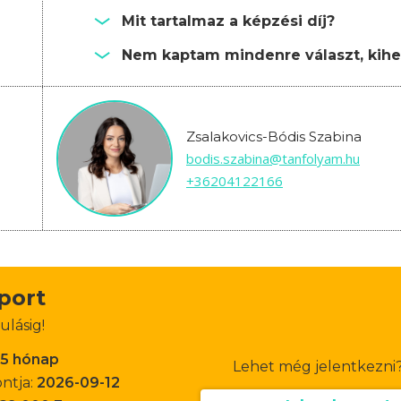
Mit tartalmaz a képzési díj?
Nem kaptam mindenre választ, kihe
Zsalakovics-Bódis Szabina
bodis.szabina@tanfolyam.hu
+36204122166
oport
ulásig!
-5 hónap
Lehet még jelentkezni
ontja:
2026-09-12