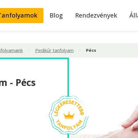
Tanfolyamok
Blog
Rendezvények
Ál
>
>
nfolyamaink
Pedikűr tanfolyam
Pécs
m - Pécs