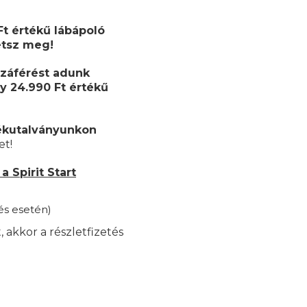
Ft értékű lábápoló
etsz meg!
záférést adunk
y 24.990 Ft értékű
ékutalványunkon
et!
 Spirit Start
és esetén)
akkor a részletfizetés