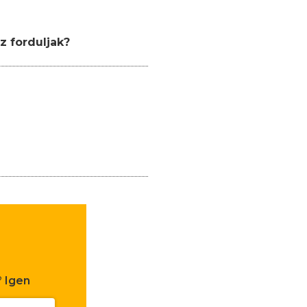
z forduljak?
?
Igen