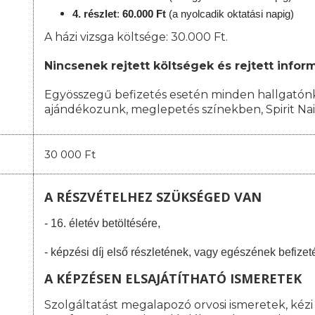
4. részlet
:
6
0.000 Ft
(a nyolcadik oktatási napig)
A házi vizsga költsége: 30.000 Ft.
Nincsenek rejtett költségek és rejtett infor
Egyösszegű befizetés esetén minden hallgatónk
ajándékozunk, meglepetés színekben,
Spirit Na
30 000 Ft
A RÉSZVÉTELHEZ SZÜKSÉGED VAN
- 16. életév betöltésére,
- képzési díj első részletének, vagy egészének befizet
A KÉPZÉSEN ELSAJÁTÍTHATÓ ISMERETEK
Szolgáltatást megalapozó orvosi ismeretek, kézi