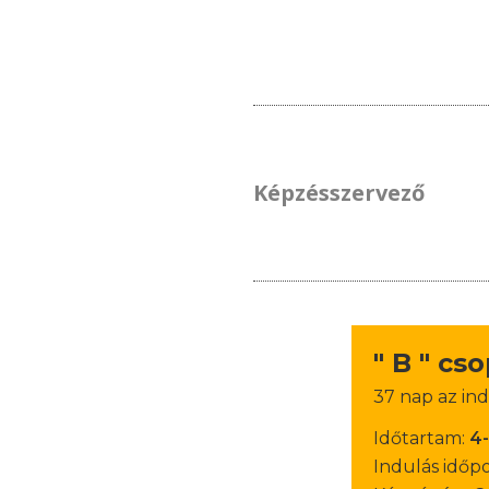
Képzésszervező
" B " cs
37 nap az ind
Időtartam:
4
Indulás időp