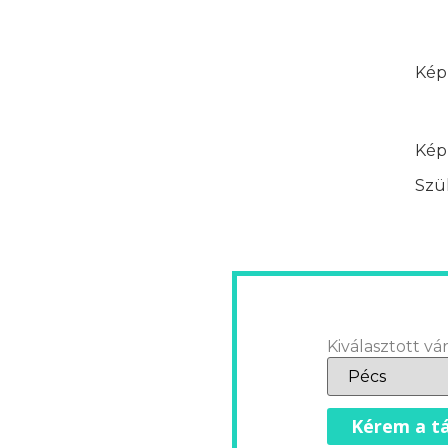
Képz
Képz
Szük
Kiválasztott vár
Kérem a tá