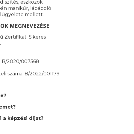
díszítés, eszközök
apán manikűr, lábápoló
lügyelete mellett.
SOK MEGNEVEZÉSE
 Zertifikat. Sikeres
.
ma: B/2020/007568
teli száma: B/2022/001179
re?
semet?
 a képzési díjat?