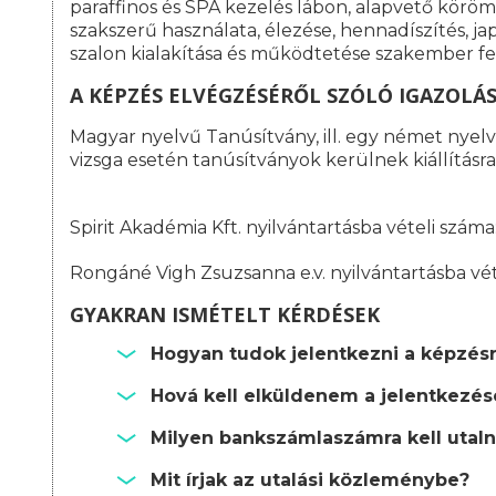
paraffinos és SPA kezelés lábon, alapvető köröm
szakszerű használata, élezése, hennadíszítés, j
szalon kialakítása és működtetése szakember fe
A KÉPZÉS ELVÉGZÉSÉRŐL SZÓLÓ IGAZOLÁ
Magyar nyelvű Tanúsítvány, ill. egy német nyelvű
vizsga esetén tanúsítványok kerülnek kiállításra
Spirit Akadémia Kft. nyilvántartásba vételi szá
Rongáné Vigh Zsuzsanna e.v. nyilvántartásba vé
GYAKRAN ISMÉTELT KÉRDÉSEK
Hogyan tudok jelentkezni a képzés
Hová kell elküldenem a jelentkezé
Milyen bankszámlaszámra kell utalni
Mit írjak az utalási közleménybe?