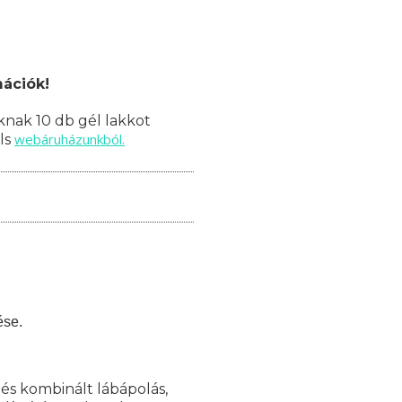
mációk!
nak 10 db gél lakkot
webáruházunkból.
ils
ése.
 és kombinált lábápolás,