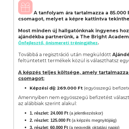
A tanfolyam ára tartalmazza a 85.000 
csomagot, melyet a képre kattintva tekinth
Most minden új hallgatónknak ingyenes hoz
ajándékba partnerünk, a The Bright Academ
Önfejlesztő, önismereti tréningjéhez
.
Továbbá a regisztráció után megküldött
Ajánd
feltüntetett termékek közül is választhatsz egy
A képzés teljes költsége, amely tartalmazza a
csomagot:
Képzési díj: 269.000 Ft
(egyösszegű befizet
Amennyiben nem egyösszegű befizetést választ, 
az alábbiak szerint alakul:
1. részlet: 24.000 Ft
(a jelentkezéskor)
2. részlet: 125.000 Ft
(a képzés megnyitójáig)
3. részlet
:
60.000 Ft
(a negyedik oktatási napig)