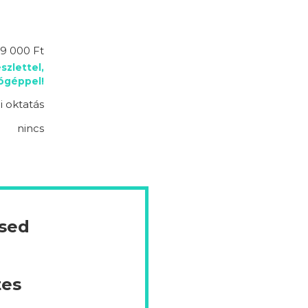
9 000 Ft
szlettel,
lógéppel!
 oktatás
nincs
ésed
tes