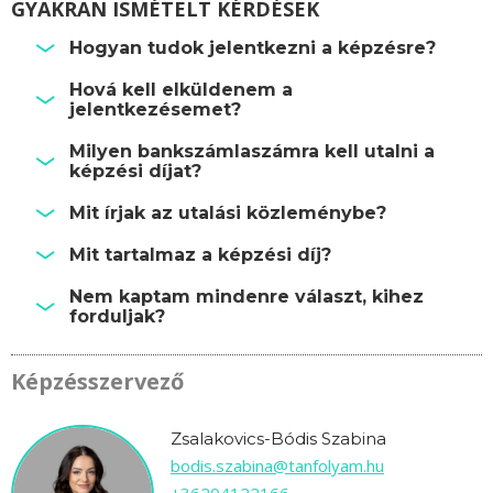
GYAKRAN ISMÉTELT KÉRDÉSEK
Hogyan tudok jelentkezni a képzésre?
Hová kell elküldenem a
jelentkezésemet?
Milyen bankszámlaszámra kell utalni a
képzési díjat?
Mit írjak az utalási közleménybe?
Mit tartalmaz a képzési díj?
Nem kaptam mindenre választ, kihez
forduljak?
Képzésszervező
Zsalakovics-Bódis Szabina
bodis.szabina@tanfolyam.hu