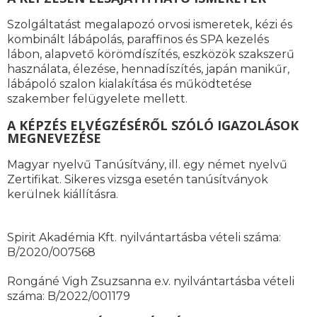
Szolgáltatást megalapozó orvosi ismeretek, kézi és
kombinált lábápolás, paraffinos és SPA kezelés
lábon, alapvető körömdíszítés, eszközök szakszerű
használata, élezése, hennadíszítés, japán manikűr,
lábápoló szalon kialakítása és működtetése
szakember felügyelete mellett.
A KÉPZÉS ELVÉGZÉSÉRŐL SZÓLÓ IGAZOLÁSOK
MEGNEVEZÉSE
Magyar nyelvű Tanúsítvány, ill. egy német nyelvű
Zertifikat. Sikeres vizsga esetén tanúsítványok
kerülnek kiállításra.
Spirit Akadémia Kft. nyilvántartásba vételi száma:
B/2020/007568
Rongáné Vigh Zsuzsanna e.v. nyilvántartásba vételi
száma: B/2022/001179