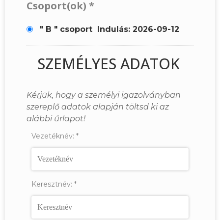
Csoport(ok)
*
" B " csoport
Indulás: 2026-09-12
SZEMÉLYES ADATOK
Kérjük, hogy a személyi igazolványban
szereplő adatok alapján töltsd ki az
alábbi űrlapot!
Vezetéknév:
*
Keresztnév:
*