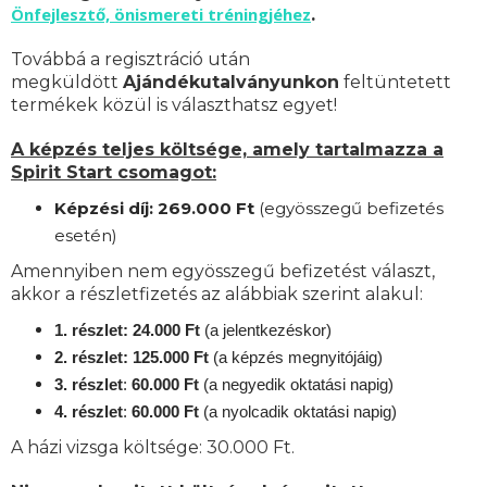
Önfejlesztő, önismereti tréningjéhez
.
Továbbá a regisztráció után
megküldött
Ajándékutalványunkon
feltüntetett
termékek közül is választhatsz egyet!
A képzés teljes költsége, amely tartalmazza a
Spirit Start csomagot:
Képzési díj: 269.000 Ft
(egyösszegű befizetés
esetén)
Amennyiben nem egyösszegű befizetést választ,
akkor a részletfizetés az alábbiak szerint alakul:
1. részlet: 24.000 Ft
(a jelentkezéskor)
2. részlet: 125.000 Ft
(a képzés megnyitójáig)
3. részlet
:
60.000 Ft
(a negyedik oktatási napig)
4. részlet
:
6
0.000 Ft
(a nyolcadik oktatási napig)
A házi vizsga költsége: 30.000 Ft.