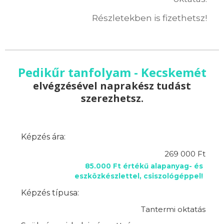
Részletekben is fizethetsz!
Pedikűr tanfolyam - Kecskemét
elvégzésével naprakész tudást
szerezhetsz.
Képzés ára:
269 000 Ft
85.000 Ft értékű alapanyag- és
eszközkészlettel, csiszológéppel!
Képzés típusa:
Tantermi oktatás