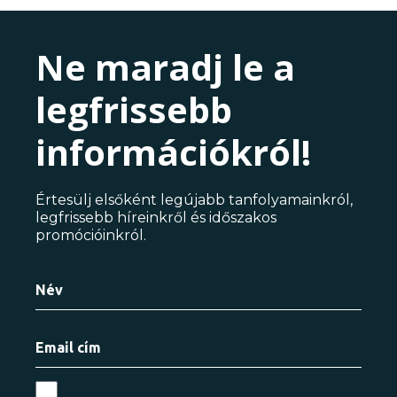
Ne maradj le a
legfrissebb
információkról!
Értesülj elsőként legújabb tanfolyamainkról,
legfrissebb híreinkről és időszakos
promócióinkról.