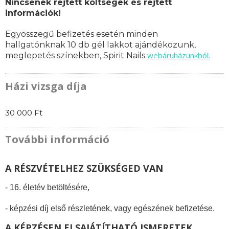
Nincsenek rejtett költségek és rejtett
információk!
Egyösszegű befizetés esetén minden
hallgatónknak 10 db gél lakkot ajándékozunk,
webáruházunkból.
meglepetés színekben,
Spirit Nails
Házi vizsga díja
30 000 Ft
További információ
A RÉSZVÉTELHEZ SZÜKSÉGED VAN
- 16. életév betöltésére,
- képzési díj első részletének, vagy egészének befizetése.
A KÉPZÉSEN ELSAJÁTÍTHATÓ ISMERETEK