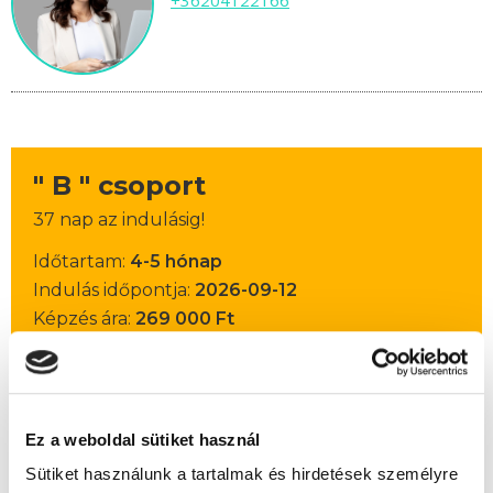
+36204122166
" B " csoport
37 nap az indulásig!
Időtartam:
4-5 hónap
Indulás időpontja:
2026-09-12
Képzés ára:
269 000 Ft
85.000 Ft értékű alapanyag- és
eszközkészlettel, csiszológéppel!
Házi vizsga díja:
30 000 Ft
Ez a weboldal sütiket használ
Sütiket használunk a tartalmak és hirdetések személyre
Lehet még jelentkezni?
Igen