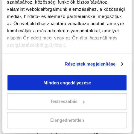
szabásához, közösségi funkciók biztosításához,
valamint weboldalforgalmunk elemzéséhez. a közösségi
Jelentkezem!
média-, hirdető- és elemező partnereinkkel megosztjuk
az Ön weboldalhasználatára vonatkozó adatait, amelyek
kombinálják a más adatokat olyan adatokkal, amelyek
alapján Ön adott meg, vagy az Ön által használt más
Végezd el
Pedikűr tanfolyam - Kecskemét
szolgáltatásokból gyűjtöttek.
tanfolyamunkat és váltsd valóra az álmaidat!
Részletek megjelenítése
Töltsd ki adatlapunkat,
hogy eljuttathassuk Hozzád
Minden engedélyezése
INGYENES és MINDEN
KÖTELEZETTSÉGTŐL
Testreszabás
MENTES tájékoztató
anyagunkat!
Elengedhetetlen
Kérjük, hogy a személyi