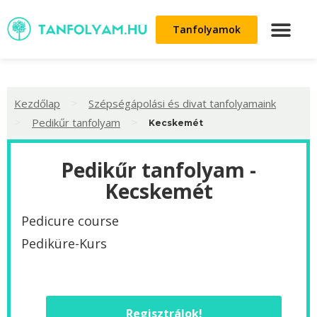
Tanfolyamok
>
Kezdőlap
Szépségápolási és divat tanfolyamaink
>
>
Pedikűr tanfolyam
Kecskemét
Pedikűr tanfolyam -
Kecskemét
Pedicure course
Pediküre-Kurs
Regisztrálok!