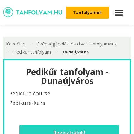
Tanfolyamok
>
Kezdőlap
Szépségápolási és divat tanfolyamaink
>
>
Pedikűr tanfolyam
Dunaújváros
Pedikűr tanfolyam -
Dunaújváros
Pedicure course
Pediküre-Kurs
Regisztrálok!