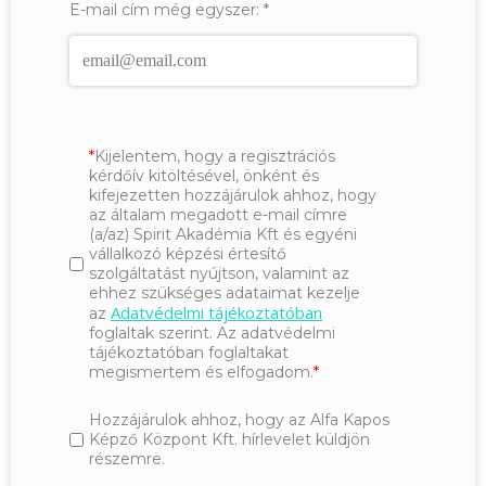
E-mail cím még egyszer:
*
Kijelentem, hogy a regisztrációs
kérdőív kitöltésével, önként és
kifejezetten hozzájárulok ahhoz, hogy
az általam megadott e-mail címre
(a/az) Spirit Akadémia Kft és egyéni
vállalkozó képzési értesítő
szolgáltatást nyújtson, valamint az
ehhez szükséges adataimat kezelje
Adatvédelmi tájékoztatóban
az
foglaltak szerint. Az adatvédelmi
tájékoztatóban foglaltakat
megismertem és elfogadom.
Hozzájárulok ahhoz, hogy az Alfa Kapos
Képző Központ Kft. hírlevelet küldjön
részemre.