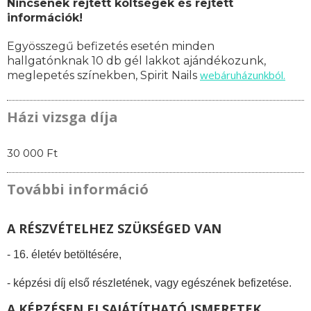
Nincsenek rejtett költségek és rejtett
információk!
Egyösszegű befizetés esetén minden
hallgatónknak 10 db gél lakkot ajándékozunk,
webáruházunkból.
meglepetés színekben,
Spirit Nails
Házi vizsga díja
30 000 Ft
További információ
A RÉSZVÉTELHEZ SZÜKSÉGED VAN
- 16. életév betöltésére,
- képzési díj első részletének, vagy egészének befizetése.
A KÉPZÉSEN ELSAJÁTÍTHATÓ ISMERETEK