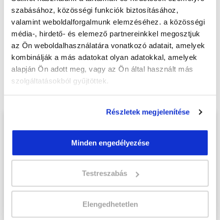
szabásához, közösségi funkciók biztosításához,
Jelentkezem!
valamint weboldalforgalmunk elemzéséhez. a közösségi
média-, hirdető- és elemező partnereinkkel megosztjuk
az Ön weboldalhasználatára vonatkozó adatait, amelyek
kombinálják a más adatokat olyan adatokkal, amelyek
Végezd el
Pedikűr tanfolyam -
alapján Ön adott meg, vagy az Ön által használt más
Dunaújváros
tanfolyamunkat és váltsd
szolgáltatásokból gyűjtöttek.
valóra az álmaidat!
Részletek megjelenítése
Töltsd ki adatlapunkat,
hogy eljuttathassuk Hozzád
Minden engedélyezése
INGYENES és MINDEN
KÖTELEZETTSÉGTŐL
Testreszabás
MENTES tájékoztató
anyagunkat!
Elengedhetetlen