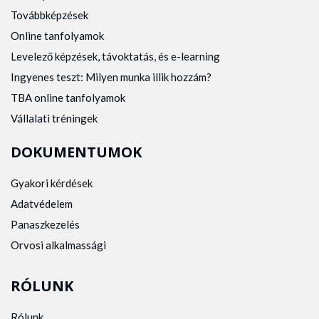
Továbbképzések
Online tanfolyamok
Levelező képzések, távoktatás, és e-learning
Ingyenes teszt: Milyen munka illik hozzám?
TBA online tanfolyamok
Vállalati tréningek
DOKUMENTUMOK
Gyakori kérdések
Adatvédelem
Panaszkezelés
Orvosi alkalmassági
RÓLUNK
Rólunk