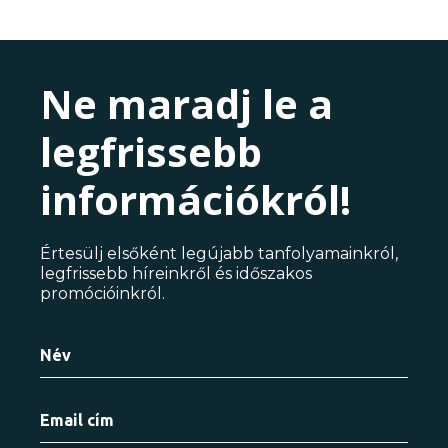
Ne maradj le a
legfrissebb
információkról!
Értesülj elsőként legújabb tanfolyamainkról,
legfrissebb híreinkről és időszakos
promócióinkról.