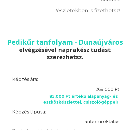
Részletekben is fizethetsz!
Pedikűr tanfolyam - Dunaújváros
elvégzésével naprakész tudást
szerezhetsz.
Képzés ára:
269 000 Ft
85.000 Ft értékű alapanyag- és
eszközkészlettel, csiszológéppel!
Képzés típusa:
Tantermi oktatás