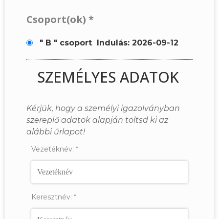
Csoport(ok)
*
" B " csoport
Indulás: 2026-09-12
SZEMÉLYES ADATOK
Kérjük, hogy a személyi igazolványban
szereplő adatok alapján töltsd ki az
alábbi űrlapot!
Vezetéknév:
*
Keresztnév:
*