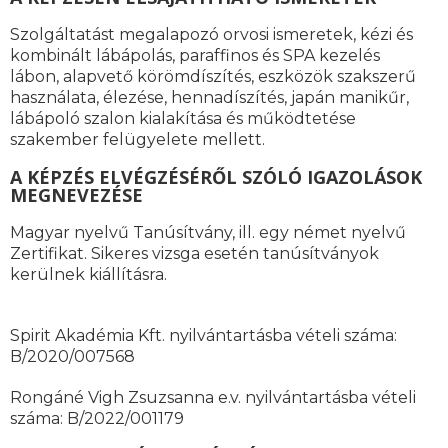
Szolgáltatást megalapozó orvosi ismeretek, kézi és
kombinált lábápolás, paraffinos és SPA kezelés
lábon, alapvető körömdíszítés, eszközök szakszerű
használata, élezése, hennadíszítés, japán manikűr,
lábápoló szalon kialakítása és működtetése
szakember felügyelete mellett.
A KÉPZÉS ELVÉGZÉSÉRŐL SZÓLÓ IGAZOLÁSOK
MEGNEVEZÉSE
Magyar nyelvű Tanúsítvány, ill. egy német nyelvű
Zertifikat. Sikeres vizsga esetén tanúsítványok
kerülnek kiállításra.
Spirit Akadémia Kft. nyilvántartásba vételi száma:
B/2020/007568
Rongáné Vigh Zsuzsanna e.v. nyilvántartásba vételi
száma: B/2022/001179