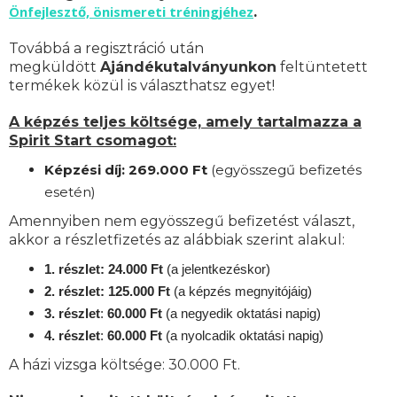
Önfejlesztő, önismereti tréningjéhez
.
Továbbá a regisztráció után
megküldött
Ajándékutalványunkon
feltüntetett
termékek közül is választhatsz egyet!
A képzés teljes költsége, amely tartalmazza a
Spirit Start csomagot:
Képzési díj: 269.000 Ft
(egyösszegű befizetés
esetén)
Amennyiben nem egyösszegű befizetést választ,
akkor a részletfizetés az alábbiak szerint alakul:
1. részlet: 24.000 Ft
(a jelentkezéskor)
2. részlet: 125.000 Ft
(a képzés megnyitójáig)
3. részlet
:
60.000 Ft
(a negyedik oktatási napig)
4. részlet
:
6
0.000 Ft
(a nyolcadik oktatási napig)
A házi vizsga költsége: 30.000 Ft.