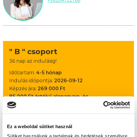
+36204122166
" B " csoport
36 nap az indulásig!
Időtartam:
4-5 hónap
Indulás időpontja:
2026-09-12
Képzés ára:
269 000 Ft
85.000 Ft értékű alapanyag- és
eszközkészlettel, csiszológéppel!
Házi vizsga díja:
30 000 Ft
Ez a weboldal sütiket használ
Lehet még jelentkezni?
Igen
Sütiket használunk a tartalmak és hirdetések személyre