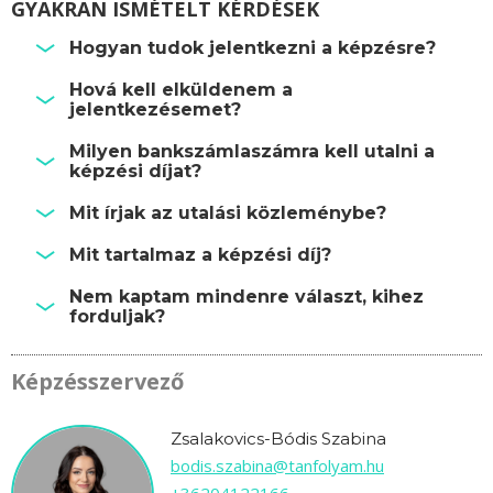
GYAKRAN ISMÉTELT KÉRDÉSEK
Hogyan tudok jelentkezni a képzésre?
Hová kell elküldenem a
jelentkezésemet?
Milyen bankszámlaszámra kell utalni a
képzési díjat?
Mit írjak az utalási közleménybe?
Mit tartalmaz a képzési díj?
Nem kaptam mindenre választ, kihez
forduljak?
Képzésszervező
Zsalakovics-Bódis Szabina
bodis.szabina@tanfolyam.hu