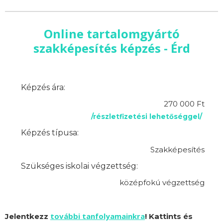
Online tartalomgyártó
szakképesítés képzés - Érd
Képzés ára:
270 000 Ft
/részletfizetési lehetőséggel/
Képzés típusa:
Szakképesítés
Szükséges iskolai végzettség:
középfokú végzettség
további tanfolyamainkra
Jelentkezz
! Kattints és